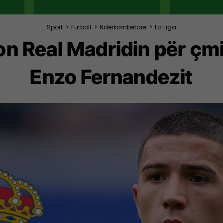
Sport
>
Futboll
>
Ndërkombëtare
>
La Liga
on Real Madridin për çmi
Enzo Fernandezit