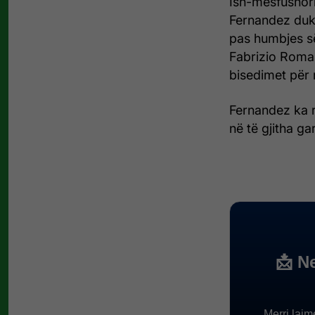
Ish-mesfushori
Fernandez duke
pas humbjes së
Fabrizio Roma
bisedimet për 
Fernandez ka r
në të gjitha ga