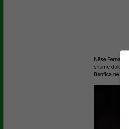
Nëse Fernandez
shumë dukshëm 
Benfica në jana