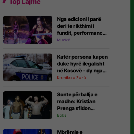
Top Lajme
Nga edicioni i parë
deri te rikthimi i
fundit, performancat
e Dua Lipës në Sunny
Muzikë
Hill Festival
Katër persona kapen
duke hyrë ilegalisht
në Kosovë - dy nga
Maqedonia e Veriut,
Kronika e Zezë
dy nga Serbia
Sonte përballja e
madhe: Kristian
Prenga sfidon
Anthony Joshuan në
Boks
Arabinë Saudite
Mbrëmje e