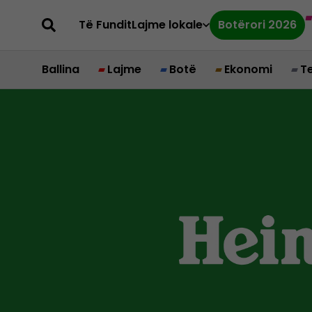
Të Fundit
Lajme lokale
Botërori 2026
Ballina
Lajme
Botë
Ekonomi
T