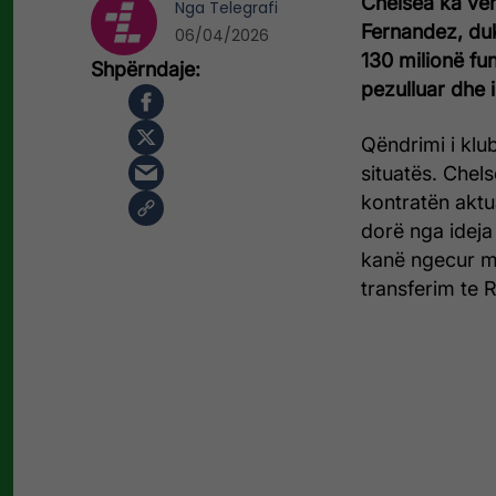
Chelsea ka ven
Nga
Telegrafi
Fernandez, duk
06/04/2026
130 milionë fu
pezulluar dhe i
Qëndrimi i klub
situatës. Chel
kontratën aktu
dorë nga ideja
kanë ngecur me
transferim te 