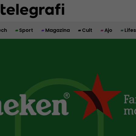
ech
Sport
Magazina
Cult
Ajo
Life