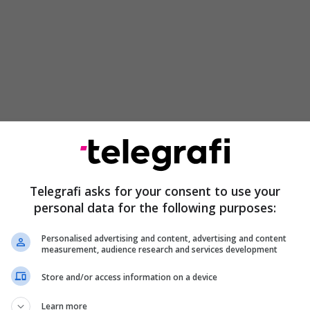
 kërkon largimin, “Blutë” do të kërkojnë një
më të lartë se 106.8 milionë funtet që paguan te
r të vitit 2023 – një rekord britanik në atë kohë.
Telegrafi asks for your consent to use your
personal data for the following purposes:
Personalised advertising and content, advertising and content
measurement, audience research and services development
Store and/or access information on a device
Learn more