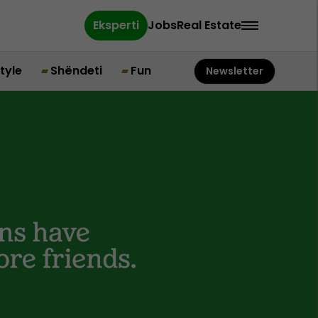
Eksperti
Jobs
Real Estate
style
Shëndeti
Fun
Newsletter