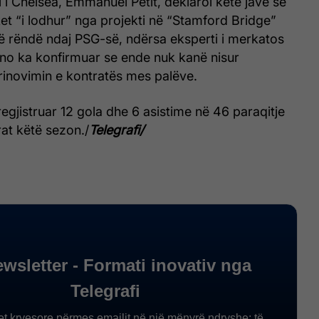
 i Chelsea, Emmanuel Petit, deklaroi këtë javë se
t “i lodhur” nga projekti në “Stamford Bridge”
 rëndë ndaj PSG-së, ndërsa eksperti i merkatos
no ka konfirmuar se ende nuk kanë nisur
rinovimin e kontratës mes palëve.
egjistruar 12 gola dhe 6 asistime në 46 paraqitje
rat këtë sezon./
Telegrafi/