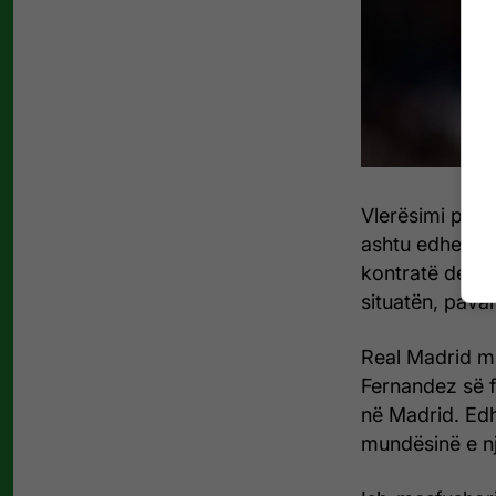
Vlerësimi prej 
ashtu edhe fuq
kontratë deri n
situatën, pavar
Real Madrid mb
Fernandez së f
në Madrid. Edh
mundësinë e nj