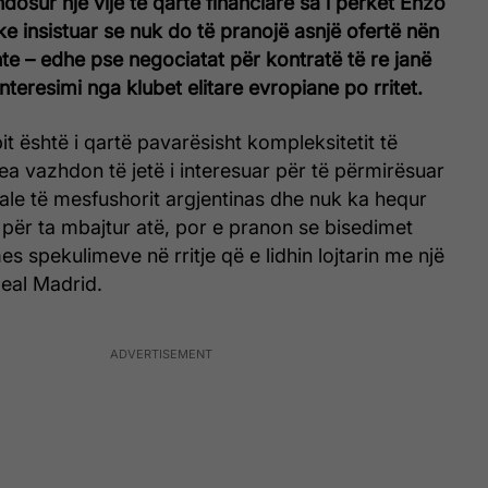
dosur një vijë të qartë financiare sa i përket Enzo
e insistuar se nuk do të pranojë asnjë ofertë nën
nte – edhe pse negociatat për kontratë të re janë
nteresimi nga klubet elitare evropiane po rritet.
it është i qartë pavarësisht kompleksitetit të
sea vazhdon të jetë i interesuar për të përmirësuar
ale të mesfushorit argjentinas dhe nuk ka hequr
 për ta mbajtur atë, por e pranon se bisedimet
s spekulimeve në rritje që e lidhin lojtarin me një
Real Madrid.