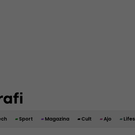
ech
Sport
Magazina
Cult
Ajo
Life