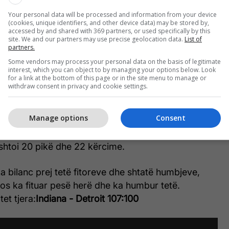
Your personal data will be processed and information from your device
(cookies, unique identifiers, and other device data) may be stored by,
accessed by and shared with 369 partners, or used specifically by this
site. We and our partners may use precise geolocation data.
List of
partners.
Some vendors may process your personal data on the basis of legitimate
interest, which you can object to by managing your options below. Look
for a link at the bottom of this page or in the site menu to manage or
dy basketbollistë arritën të bëjnë “double-double”,
withdraw consent in privacy and cookie settings.
ishin të mjaftueshme për të shmangur humbjen e
Manage options
Consent
iti të shënonte 23 pikë dhe pati 12 kërcime ndërsa
htoi 20 pikë dhe 22 kërcime.
a bilanc prej tetë fitoreve dhe shtatë humbjeve,
os ka fituar pesë herë dhe ka humbur tetë.
tet tjera:
Indiana - Detroit 107:100