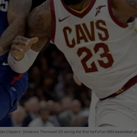
 Clippers' Sindarius Thornwell (0) during the first half of an NBA basketball ga