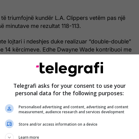
 të triumfojnë kundër L.A. Clippers vetëm pas një
ë minutave me rezultat 118-113.
e lojtari i ndeshjes duke realizuar “double-double”
dhe 14 kërcimeve. Edhe Dwayne Wade kontribuoi me
, ku pati 23 pikë dhe 11 kërcime. Kevin Love shtoi 25
Telegrafi asks for your consent to use your
personal data for the following purposes:
Personalised advertising and content, advertising and content
measurement, audience research and services development
Store and/or access information on a device
Learn more