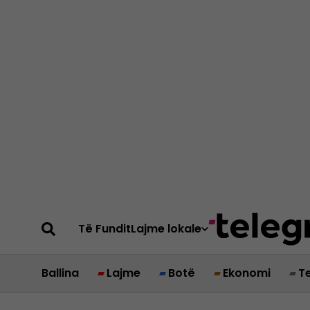
Të Fundit
Lajme lokale
Ballina
Lajme
Botë
Ekonomi
T