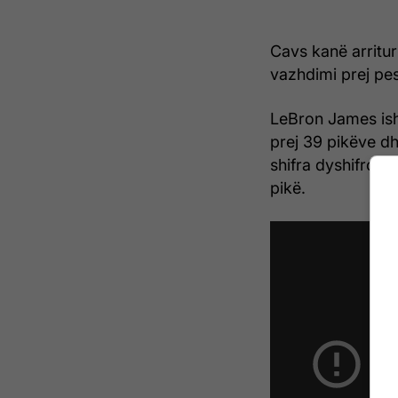
Cavs kanë arritur
vazhdimi prej pes
LeBron James isht
prej 39 pikëve 
shifra dyshifrore
pikë.