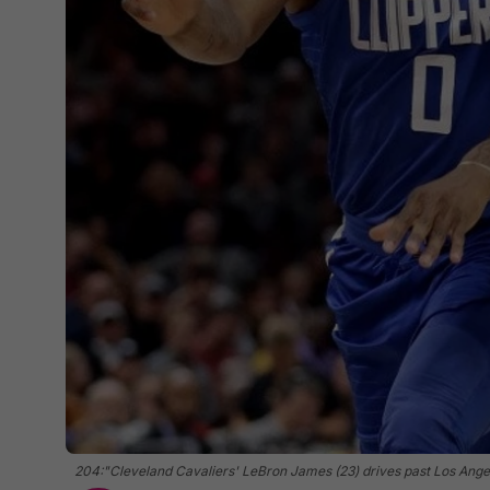
204:"Cleveland Cavaliers' LeBron James (23) drives past Los Angeles