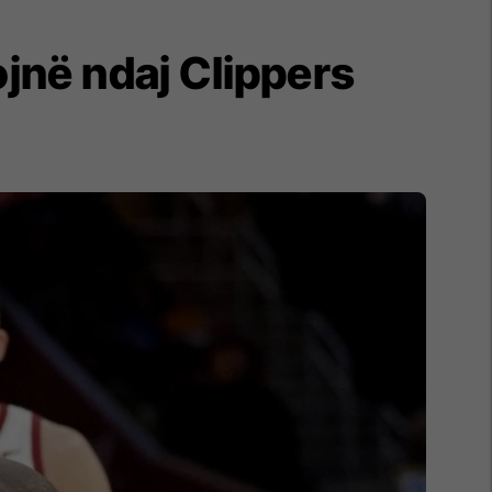
jnë ndaj Clippers