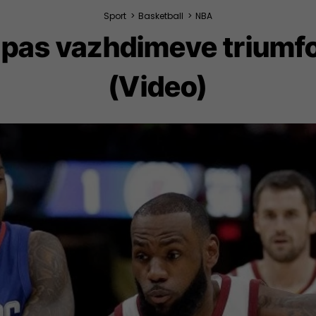
Sport
>
Basketball
>
NBA
 pas vazhdimeve triumfo
(Video)