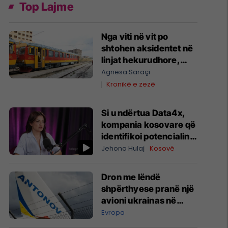
Top Lajme
Nga viti në vit po
shtohen aksidentet në
linjat hekurudhore,
kërkohen masa
Agnesa Saraçi
urgjente për sigurinë
Kronikë e zezë
në vendkalime
Si u ndërtua Data4x,
kompania kosovare që
identifikoi potencialin
prej 1 miliard eurosh
Jehona Hulaj
Kosovë
për prodhimin lokal
Dron me lëndë
shpërthyese pranë një
avioni ukrainas në
Leipzig
Evropa