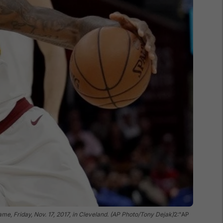
me, Friday, Nov. 17, 2017, in Cleveland. (AP Photo/Tony Dejak)
2:"AP