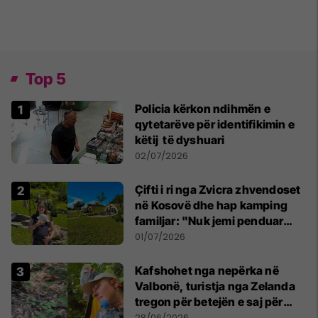
Top 5
Policia kërkon ndihmën e
qytetarëve për identifikimin e
këtij të dyshuari
02/07/2026
Çifti i ri nga Zvicra zhvendoset
në Kosovë dhe hap kamping
familjar: "Nuk jemi penduar
asnjë ditë"
01/07/2026
Kafshohet nga nepërka në
Valbonë, turistja nga Zelanda
tregon për betejën e saj për
mbijetesë
28/06/2026