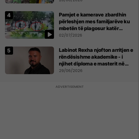
Pamjet e kamerave zbardhin
përleshjen mes familjarëve ku
mbetën të plagosur katër
persona
02/07/2026
Labinot Rexha njofton arritjen e
rëndësishme akademike - i
njihet diploma e masterit në
Psikologji në Zvicër
29/06/2026