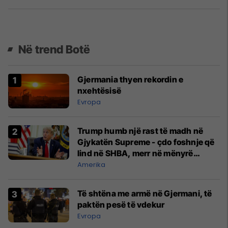
Në trend Botë
Gjermania thyen rekordin e
nxehtësisë
Evropa
Trump humb një rast të madh në
Gjykatën Supreme - çdo foshnje që
lind në SHBA, merr në mënyrë
automatike shtetësinë amerikane
Amerika
Të shtëna me armë në Gjermani, të
paktën pesë të vdekur
Evropa