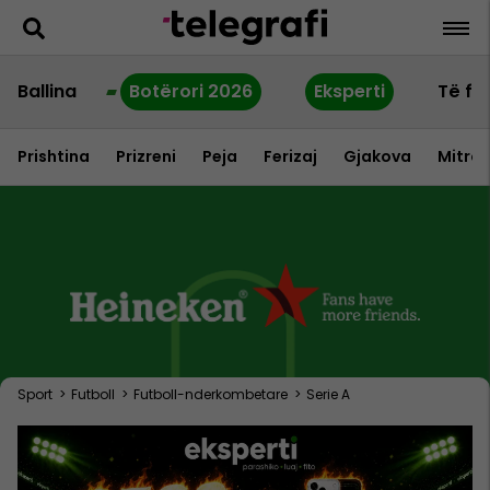
Ballina
Botërori 2026
Eksperti
Të fu
Prishtina
Prizreni
Peja
Ferizaj
Gjakova
Mitrov
Sport
>
Futboll
>
Futboll-nderkombetare
>
Serie A