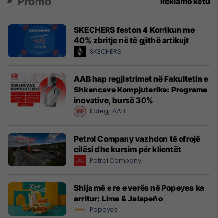
Promo
Reklamo këtu
SKECHERS feston 4 Korrikun me
40% zbritje në të gjithë artikujt
SKECHERS
AAB hap regjistrimet në Fakultetin e
Shkencave Kompjuterike: Programe
inovative, bursë 30%
Kolegji AAB
Petrol Company vazhdon të ofrojë
cilësi dhe kursim për klientët
Petrol Company
Shija më e re e verës në Popeyes ka
arritur: Lime & Jalapeño
Popeyes