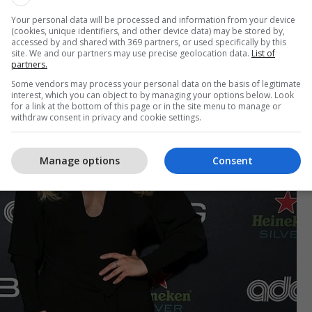
Your personal data will be processed and information from your device
(cookies, unique identifiers, and other device data) may be stored by,
accessed by and shared with 369 partners, or used specifically by this
site. We and our partners may use precise geolocation data.
List of
partners.
Some vendors may process your personal data on the basis of legitimate
interest, which you can object to by managing your options below. Look
for a link at the bottom of this page or in the site menu to manage or
withdraw consent in privacy and cookie settings.
Manage options
Consent