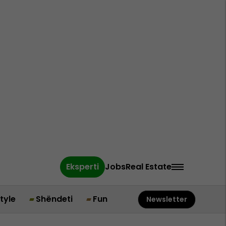
Eksperti
Jobs
Real Estate
style
Shëndeti
Fun
Newsletter