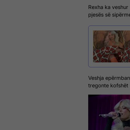
Rexha ka veshur n
pjesës së sipërme
Veshja epërmbant
tregonte kofshët e