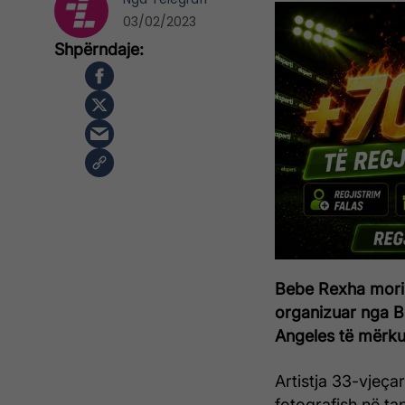
03/02/2023
Bebe Rexha mori
organizuar nga B
Angeles të mërku
Artistja 33-vjeça
fotografish në tap