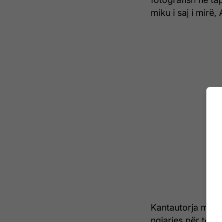
miku i saj i mirë
Kantautorja me or
ngjarjes për të p