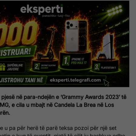
 pjesë në para-ndejën e ‘Grammy Awards 2023’ të
MG, e cila u mbajt në Candela La Brea në Los
rën.
re u pa për herë të parë teksa pozoi për një set
etin e kuq të eventit, gjatë të cilit iu bashkua edhe