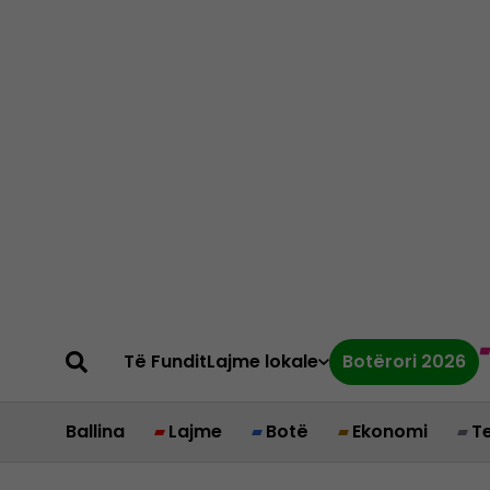
Të Fundit
Lajme lokale
Botërori 2026
Ballina
Lajme
Botë
Ekonomi
T