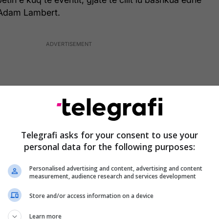
, Adam Lambert.
Telegrafi asks for your consent to use your
personal data for the following purposes:
Personalised advertising and content, advertising and content
measurement, audience research and services development
Store and/or access information on a device
igjinë shqiptare u ngjit në skenën kryesore të
Learn more
erformuar për të pranishmit e tjerë, shkruan