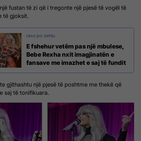
jë fustan të zi që i tregonte një pjesë të vogël të
 të gjoksit.
E fshehur vetëm pas një mbulese,
Bebe Rexha nxit imagjinatën e
fansave me imazhet e saj të fundit
e gjithashtu një pjesë të poshtme me thekë që
 saj të tonifikuara.