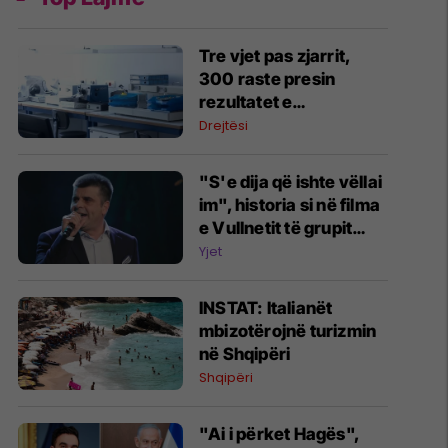
Tre vjet pas zjarrit,
300 raste presin
rezultatet e
toksikologjisë në IML
Drejtësi
"S'e dija që ishte vëllai
im", historia si në filma
e Vullnetit të grupit
Marigona - si e mësoi
Yjet
motra e tij pas shumë
vitesh që ishin familje
INSTAT: Italianët
mbizotërojnë turizmin
në Shqipëri
Shqipëri
"Ai i përket Hagës",