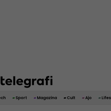
ech
Sport
Magazina
Cult
Ajo
Life