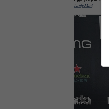
DailyMail
.