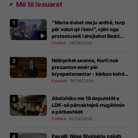
Më të lexuarat
“Marre duhet me ju ardhë, turp
për votat që i keni”, njëri nga
protestuesit i drejtohet Bedri
Hamzës
Politikë
06/08/2026
Ndërpritet seanca, Kurti nuk
prezanton emër për
kryeparlamentar - kërkon kohë
shtesë për marrëveshje politike
Kosovë
06/08/2026
Abdixhiku me 18 deputetët e
LDK-së përcaktojnë rrugëtimin
e përbashkët
Politikë
05/08/2026
Pacolli: Nëse Shqipëria zgjidh