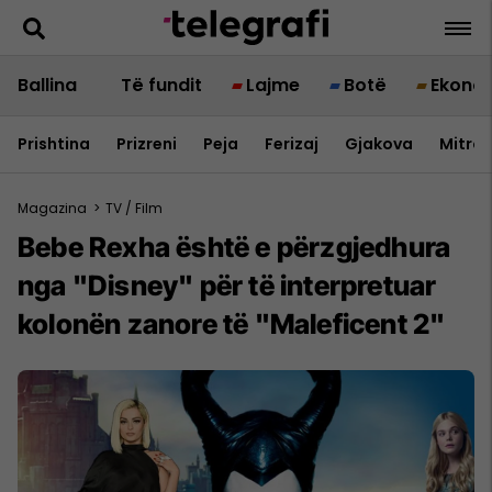
Ballina
Të fundit
Lajme
Botë
Ekono
Prishtina
Prizreni
Peja
Ferizaj
Gjakova
Mitrov
Magazina
>
TV / Film
Bebe Rexha është e përzgjedhura
nga "Disney" për të interpretuar
kolonën zanore të "Maleficent 2"