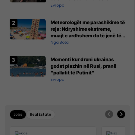
Evropa
Meteorologët me parashikime të
reja: Ndryshime ekstreme,
muajt e ardhshëm do të jenë të
pazakontë
Nga Bota
Momenti kur droni ukrainas
godet plazhin në Rusi, pranë
"pallatit të Putinit"
Evropa
Jobs
Real Estate