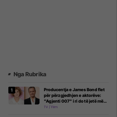
Nga Rubrika
Producentja e James Bond flet
për përzgjedhjen e aktorëve:
"Agjenti 007" i ri do të jetë më
emocionues dhe ndryshe
TV / Film