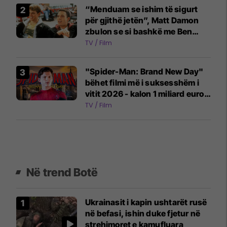
“Menduam se ishim të sigurt
për gjithë jetën”, Matt Damon
zbulon se si bashkë me Ben
Affleck mbetën pa para pas
TV / Film
suksesit të një filmi
"Spider-Man: Brand New Day"
bëhet filmi më i suksesshëm i
vitit 2026 - kalon 1 miliard euro
fitime
TV / Film
Në trend Botë
Ukrainasit i kapin ushtarët rusë
në befasi, ishin duke fjetur në
strehimoret e kamufluara