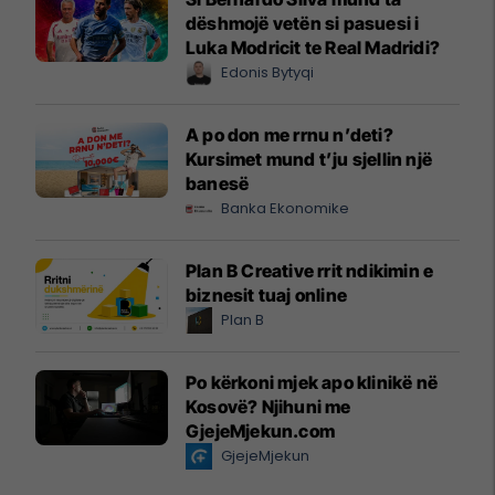
dëshmojë vetën si pasuesi i
Luka Modricit te Real Madridi?
Edonis Bytyqi
A po don me rrnu n’deti?
Kursimet mund t’ju sjellin një
banesë
Banka Ekonomike
Plan B Creative rrit ndikimin e
biznesit tuaj online
Plan B
Po kërkoni mjek apo klinikë në
Kosovë? Njihuni me
GjejeMjekun.com
GjejeMjekun