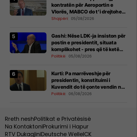
kontratën për Aeroportin e
Vlorës, MABCO do t’i drejtohet
arbitrazhit ndërkombëtar
Shqipëri
05/08/2026
Gashi: Nëse LDK-ja insiston për
postin e presidentit, situata
komplikohet - pres që të ketë
lëshim
Politikë
05/08/2026
Kurti: Pa marrëveshje për
presidentin, konstituimi i
Kuvendit do të çonte vendin në
zgjedhje të reja
Politikë
06/08/2026
Rreth nesh
Politikat e Privatësisë
Na Kontaktoni
Prokurimi i Hapur
RTV Dukagjini
Deutsche Welle
ICK