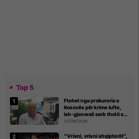
Top 5
Ftohet nga prokuroria e
Kosovës për krime lufte,
ish-gjenerali serb thotë se
dikush e tradhtoi në
02/08/2026
Beograd
“Vrisni, vrisni shqiptarët”,