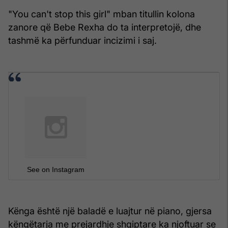
"You can't stop this girl" mban titullin kolona
zanore që Bebe Rexha do ta interpretojë, dhe
tashmë ka përfunduar incizimi i saj.
See on Instagram
Kënga është një baladë e luajtur në piano, gjersa
këngëtarja me prejardhje shqiptare ka njoftuar se