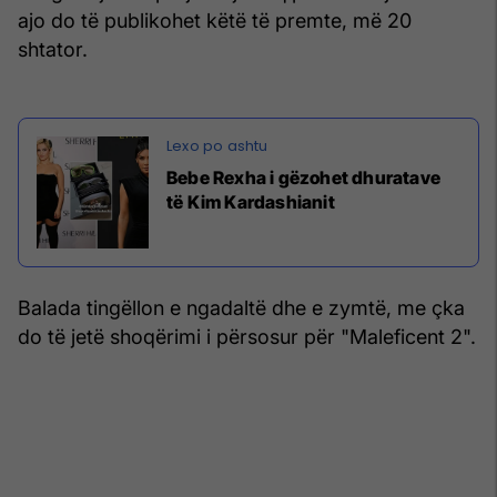
ajo do të publikohet këtë të premte, më 20
shtator.
Bebe Rexha i gëzohet dhuratave
të Kim Kardashianit
Balada tingëllon e ngadaltë dhe e zymtë, me çka
do të jetë shoqërimi i përsosur për "Maleficent 2".