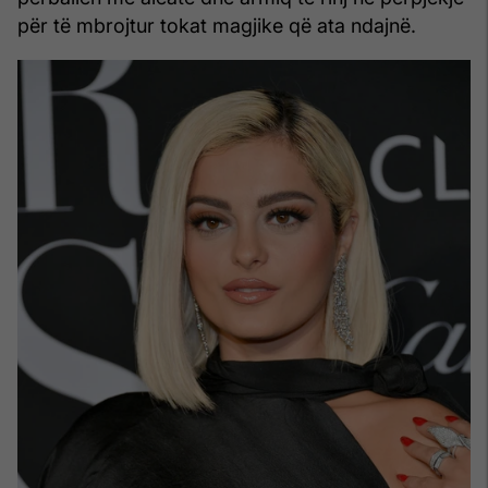
për të mbrojtur tokat magjike që ata ndajnë.