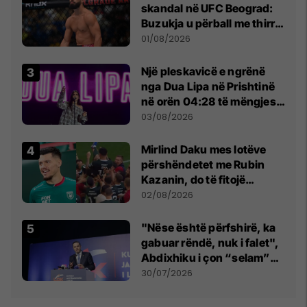
skandal në UFC Beograd:
Buzukja u përball me thirrje
anti-shqiptare nga
01/08/2026
tribunat
Një pleskavicë e ngrënë
nga Dua Lipa në Prishtinë
në orën 04:28 të mëngjesit
- dhe bota digjitale serbe
03/08/2026
shpall gjendjen e luftës
Mirlind Daku mes lotëve
përshëndetet me Rubin
Kazanin, do të fitojë
miliona te Spartak Moska
02/08/2026
"Nëse është përfshirë, ka
gabuar rëndë, nuk i falet",
Abdixhiku i çon “selam”
Përparim Ramës
30/07/2026