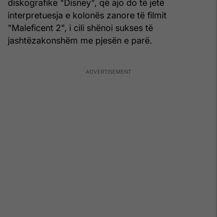
diskografike "Disney", që ajo do të jetë
interpretuesja e kolonës zanore të filmit
"Maleficent 2", i cili shënoi sukses të
jashtëzakonshëm me pjesën e parë.