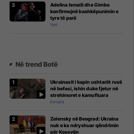
Adelina Ismaili dhe Gimbo
konfirmojnë bashkëpunimin e
tyre të parë
Yjet
Në trend Botë
Ukrainasit i kapin ushtarët rusë
në befasi, ishin duke fjetur në
strehimoret e kamufluara
Evropa
Zelensky në Beograd: Ukraina
nuk e ka ndryshuar qëndrimin
për Kosovën