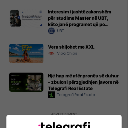
Interesim i jashtëzakonshëm
për studime Master në UBT,
këto janë programet që po
zgjedhin të rinjtë
UBT
Vera shijohet me XXL
Vipa Chips
Një hap më afër pronës së duhur
– zbuloni përzgjedhjen javore në
Telegrafi Real Estate
Telegrafi Real Estate