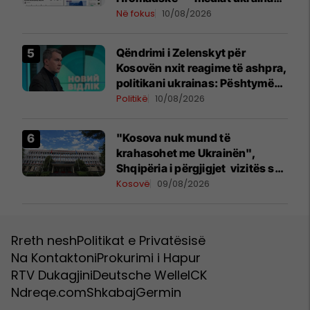
shkruajnë për reagimin e
Në fokus
10/08/2026
Kosovës ndaj Zelenskyt
Qëndrimi i Zelenskyt për
Kosovën nxit reagime të ashpra,
politikani ukrainas: Pështymë
në fytyrën e një vendi mik
Politikë
10/08/2026
"Kosova nuk mund të
krahasohet me Ukrainën",
Shqipëria i përgjigjet vizitës së
Zelenskyt në Serbi
Kosovë
09/08/2026
Rreth nesh
Politikat e Privatësisë
Na Kontaktoni
Prokurimi i Hapur
RTV Dukagjini
Deutsche Welle
ICK
Ndreqe.com
Shkabaj
Germin