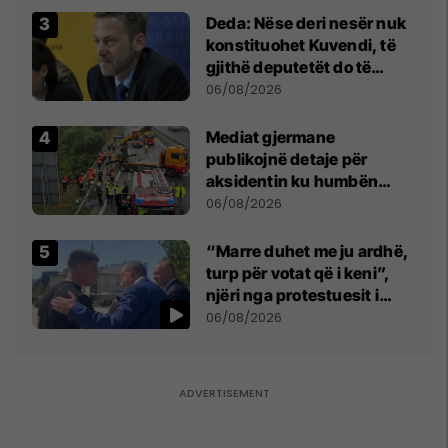
Deda: Nëse deri nesër nuk
konstituohet Kuvendi, të
gjithë deputetët do të
bëjnë shkelje të rëndë
06/08/2026
kushtetuese
Mediat gjermane
publikojnë detaje për
aksidentin ku humbën
jetën tre mërgimtarë nga
06/08/2026
Komogllava e Ferizajt
“Marre duhet me ju ardhë,
turp për votat që i keni”,
njëri nga protestuesit i
drejtohet Bedri Hamzës
06/08/2026