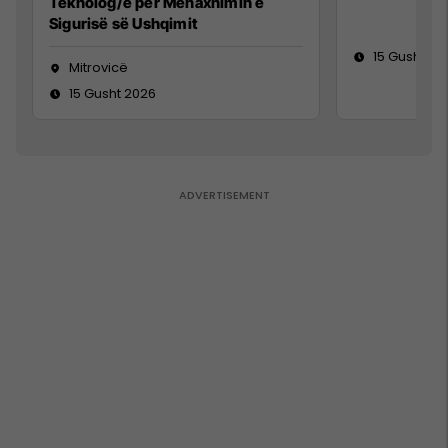
Teknolog/e për Menaxhimin e
Sigurisë së Ushqimit
15 Gusht 20
Mitrovicë
15 Gusht 2026