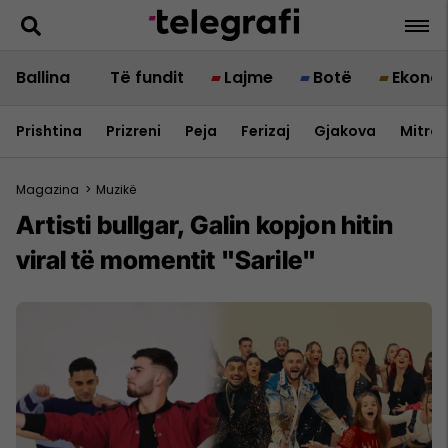
Ballina
Të fundit
Lajme
Botë
Ekono
Prishtina
Prizreni
Peja
Ferizaj
Gjakova
Mitrov
Magazina
>
Muzikë
Artisti bullgar, Galin kopjon hitin
viral të momentit "Sarile"