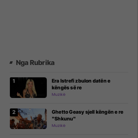
Nga Rubrika
Era Istrefi zbulon datën e
këngës së re
Muzikë
Ghetto Geasy sjell këngën e re
"Shkunu"
Muzikë