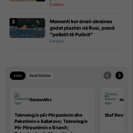
Politikë
Momenti kur droni ukrainas
godet plazhin në Rusi, pranë
"pallatit të Putinit"
Evropa
Jobs
Real Estate
GoldenMix
Hebs 
Teknolog/e për Përpunimin dhe
Staf Restora
Paketimin e Sallatave; Teknolog/e
Për Përpunimin e Brumit;