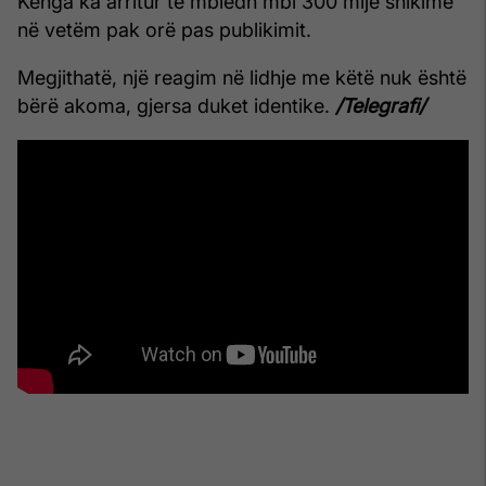
Kënga ka arritur të mbledh mbi 300 mijë shikime
në vetëm pak orë pas publikimit.
Megjithatë, një reagim në lidhje me këtë nuk është
bërë akoma, gjersa duket identike.
/Telegrafi/