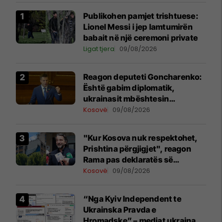
Publikohen pamjet trishtuese:
Lionel Messi i jep lamtumirën
babait në një ceremoni private
Ligat tjera
09/08/2026
Reagon deputeti Goncharenko:
Është gabim diplomatik,
ukrainasit mbështesin
pavarësinë e Kosovës
Kosovë
09/08/2026
"Kur Kosova nuk respektohet,
Prishtina përgjigjet", reagon
Rama pas deklaratës së
Zelenskyt në Beograd
Kosovë
09/08/2026
“Nga Kyiv Independent te
Ukrainska Pravda e
Hromadske” – mediat ukrainase