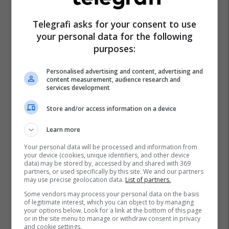
Telegrafi asks for your consent to use
your personal data for the following
purposes:
Personalised advertising and content, advertising and
content measurement, audience research and
services development
Store and/or access information on a device
Learn more
Your personal data will be processed and information from
your device (cookies, unique identifiers, and other device
data) may be stored by, accessed by and shared with 369
partners, or used specifically by this site. We and our partners
may use precise geolocation data.
List of partners.
Some vendors may process your personal data on the basis
of legitimate interest, which you can object to by managing
your options below. Look for a link at the bottom of this page
or in the site menu to manage or withdraw consent in privacy
and cookie settings.