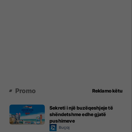
Promo
Reklamo këtu
Sekreti i një buzëqeshjeje të
shëndetshme edhe gjatë
pushimeve
Buçaj