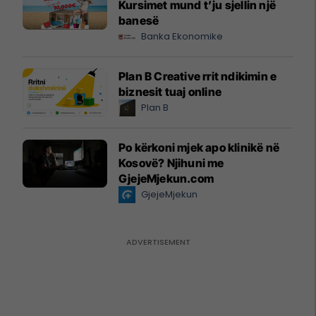
Kursimet mund t’ju sjellin një
banesë
Banka Ekonomike
Plan B Creative rrit ndikimin e
biznesit tuaj online
Plan B
Po kërkoni mjek apo klinikë në
Kosovë? Njihuni me
GjejeMjekun.com
GjejeMjekun