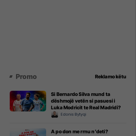
Promo
Reklamo këtu
Si Bernardo Silva mund ta
dëshmojë vetën si pasuesi i
Luka Modricit te Real Madridi?
Edonis Bytyqi
A po don me rrnu n’deti?