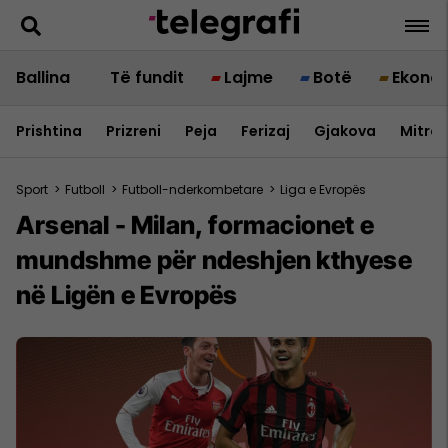
Ballina
Të fundit
Lajme
Botë
Ekono
Prishtina
Prizreni
Peja
Ferizaj
Gjakova
Mitrov
Sport
>
Futboll
>
Futboll-nderkombetare
>
Liga e Evropës
Arsenal - Milan, formacionet e
mundshme për ndeshjen kthyese
në Ligën e Evropës