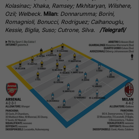
Kolasinac; Xhaka, Ramsey; Mkhitaryan, Wilshere,
Ozil; Welbeck.
Milan
:
Donnarumma; Borini,
Romagnioli, Bonucci, Rodriguez; Calhanouglu,
Kessie, Biglia, Suso; Cutrone, Silva.
/Telegrafi/