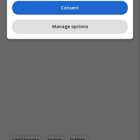
Consent
Manage options
Liga E Evropës
Arsenal
Ac Milan