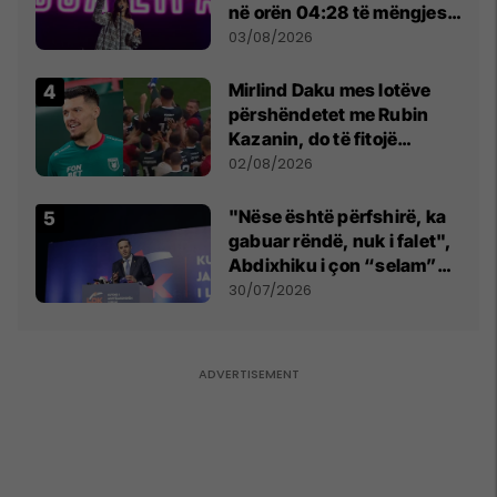
në orën 04:28 të mëngjesit
- dhe bota digjitale serbe
03/08/2026
shpall gjendjen e luftës
Mirlind Daku mes lotëve
përshëndetet me Rubin
Kazanin, do të fitojë
miliona te Spartak Moska
02/08/2026
"Nëse është përfshirë, ka
gabuar rëndë, nuk i falet",
Abdixhiku i çon “selam”
Përparim Ramës
30/07/2026