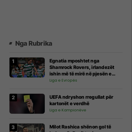
Nga Rubrika
Egnatia mposhtet nga
Shamrock Rovers, irlandezët
ishin më të mirë në pjesën e
dytë
Liga e Evropës
UEFA ndryshon rregullat për
kartonët e verdhë
Liga e Kampionëve
Milot Rashica shënon gol të