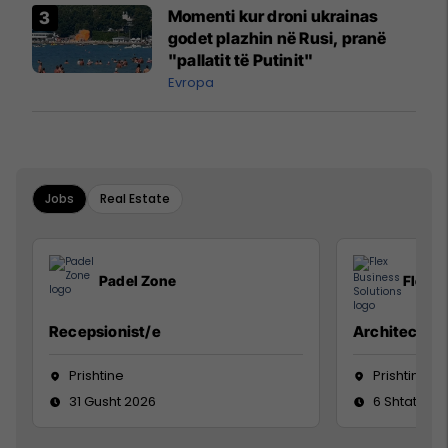
Momenti kur droni ukrainas
godet plazhin në Rusi, pranë
"pallatit të Putinit"
Evropa
Jobs
Real Estate
Padel Zone
Flex B
Recepsionist/e
Architect
Prishtine
Prishtinë
31 Gusht 2026
6 Shtator 2