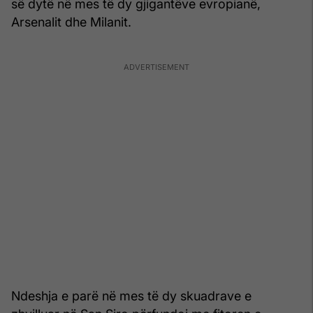
së dytë në mes të dy gjigantëve evropianë,
Arsenalit dhe Milanit.
Ndeshja e parë në mes të dy skuadrave e