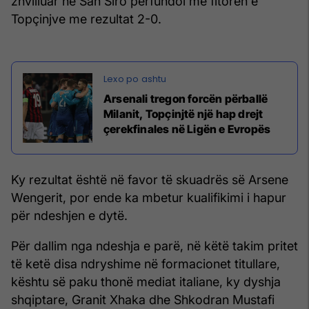
zhvilluar në San Siro përfundoi me fitoren e
Topçinjve me rezultat 2-0.
Arsenali tregon forcën përballë
Milanit, Topçinjtë një hap drejt
çerekfinales në Ligën e Evropës
Ky rezultat është në favor të skuadrës së Arsene
Wengerit, por ende ka mbetur kualifikimi i hapur
për ndeshjen e dytë.
Për dallim nga ndeshja e parë, në këtë takim pritet
të ketë disa ndryshime në formacionet titullare,
kështu së paku thonë mediat italiane, ky dyshja
shqiptare, Granit Xhaka dhe Shkodran Mustafi