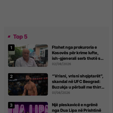
Top 5
Ftohet nga prokuroria e
Kosovës për krime lufte,
ish-gjenerali serb thotë se
dikush e tradhtoi në
02/08/2026
Beograd
“Vrisni, vrisni shqiptarët”,
skandal në UFC Beograd:
Buzukja u përball me thirrje
anti-shqiptare nga
01/08/2026
tribunat
Një pleskavicë e ngrënë
nga Dua Lipa në Prishtinë