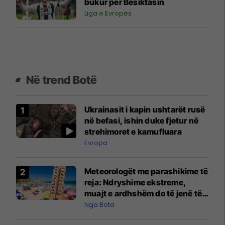
bukur për Besiktasin
Liga e Evropës
Në trend Botë
Ukrainasit i kapin ushtarët rusë
në befasi, ishin duke fjetur në
strehimoret e kamufluara
Evropa
Meteorologët me parashikime të
reja: Ndryshime ekstreme,
muajt e ardhshëm do të jenë të
pazakontë
Nga Bota