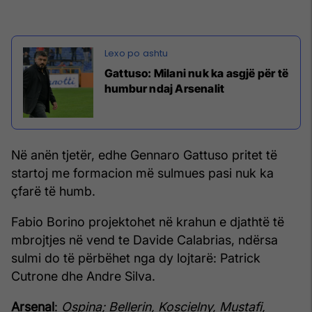
Gattuso: Milani nuk ka asgjë për të
humbur ndaj Arsenalit
Në anën tjetër, edhe Gennaro Gattuso pritet të
startoj me formacion më sulmues pasi nuk ka
çfarë të humb.
Fabio Borino projektohet në krahun e djathtë të
mbrojtjes në vend te Davide Calabrias, ndërsa
sulmi do të përbëhet nga dy lojtarë: Patrick
Cutrone dhe Andre Silva.
Arsenal
:
Ospina; Bellerin, Koscielny, Mustafi,