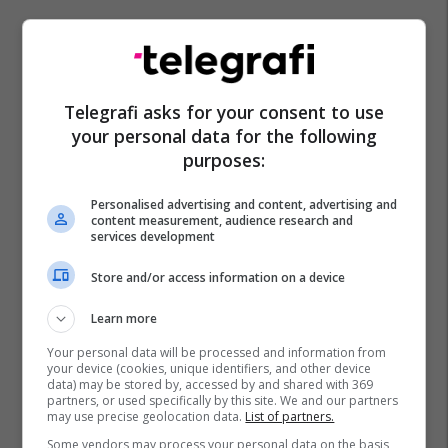
Telegrafi asks for your consent to use
your personal data for the following
Arbër Zeneli
Superliga E Turqisë
Transferimet
purposes:
Adana Demirspor
Shqiptarët Nëpër Botë
Personalised advertising and content, advertising and
content measurement, audience research and
services development
Store and/or access information on a device
Learn more
Your personal data will be processed and information from
your device (cookies, unique identifiers, and other device
data) may be stored by, accessed by and shared with 369
partners, or used specifically by this site. We and our partners
may use precise geolocation data.
List of partners.
Some vendors may process your personal data on the basis