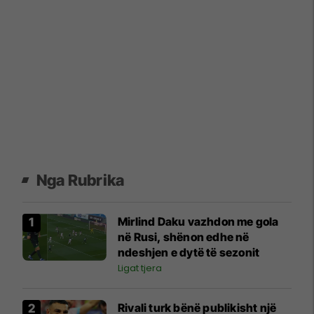
Nga Rubrika
Mirlind Daku vazhdon me gola
në Rusi, shënon edhe në
ndeshjen e dytë të sezonit
Ligat tjera
Rivali turk bënë publikisht një