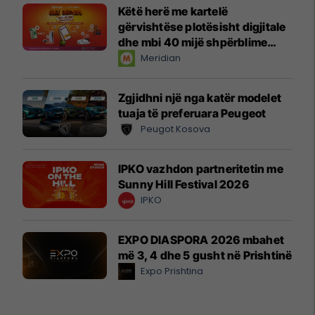
Këtë herë me kartelë
gërvishtëse plotësisht digjitale
dhe mbi 40 mijë shpërblime
instant!
Meridian
Zgjidhni një nga katër modelet
tuaja të preferuara Peugeot
Peugot Kosova
IPKO vazhdon partneritetin me
Sunny Hill Festival 2026
IPKO
EXPO DIASPORA 2026 mbahet
më 3, 4 dhe 5 gusht në Prishtinë
Expo Prishtina