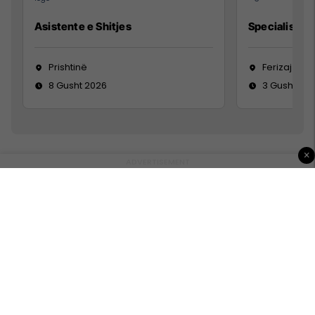
Asistente e Shitjes
Specialist Mi
Prishtinë
Ferizaj
8 Gusht 2026
3 Gusht 20
×