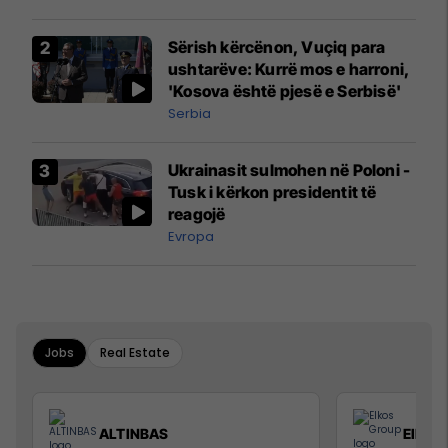
interceptuar fluturaken e Qatar
Airways që po shkonte drejt
Sërish kërcënon, Vuçiq para
Mançesterit
ushtarëve: Kurrë mos e harroni,
'Kosova është pjesë e Serbisë'
Serbia
Ukrainasit sulmohen në Poloni -
Tusk i kërkon presidentit të
reagojë
Evropa
Jobs
Real Estate
ALTINBAS
Elkos