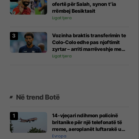
ofertë për Salah, synon t’ia
rrëmbej Besiktasit
Ligat tjera
Vozinha braktis transferimin te
Colo-Colo edhe pas njoftimit
zyrtar – arriti marrëveshje me
një klub tjetër
Ligat tjera
Në trend Botë
14-vjeçari ndihmon policinë
britanike për një telefonatë të
rreme, aeroplanët luftarakë u
ngritën në ajër për të
Evropa