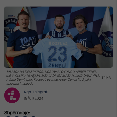
191:"ADANA DEMİRSPOR, KOSOVALI OYUNCU ARBER ZENELİ
İLE 3 YILLIK ANLAŞMA İMZALADI. (RAMAZAN İLIN/ADANA-İHA)
3:"IHA
Adana Demirspor, Kosovalı oyuncu Arber Zeneli ile 3 yıllık
anlaşma imzaladı.
Nga
Telegrafi
18/01/2024