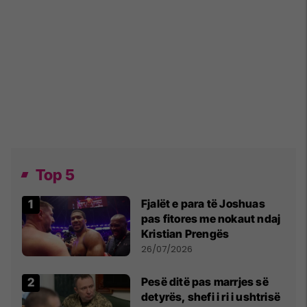
Top 5
Fjalët e para të Joshuas
pas fitores me nokaut ndaj
Kristian Prengës
26/07/2026
Pesë ditë pas marrjes së
detyrës, shefi i ri i ushtrisë