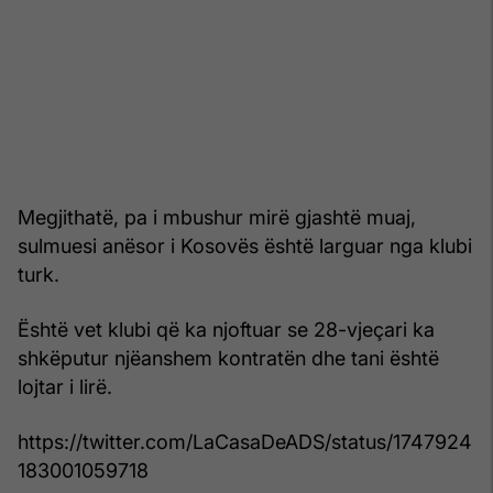
Megjithatë, pa i mbushur mirë gjashtë muaj,
sulmuesi anësor i Kosovës është larguar nga klubi
turk.
Është vet klubi që ka njoftuar se 28-vjeçari ka
shkëputur njëanshem kontratën dhe tani është
lojtar i lirë.
https://twitter.com/LaCasaDeADS/status/1747924
183001059718