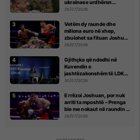
ukrainase urdhëron
kontroll të madh
26/07/2026
Vetëm dy raunde dhe
miliona euro në xhep,
zbulohet sa fituan Joshua
e Prenga
26/07/2026
Gjithçka që ndodhi në
Kuvendin e
jashtëzakonshëm të LDK-
së
30/07/2026
E rrëzoi Joshuan, por nuk
arriti ta mposhtë – Prenga
bie me nokaut në raundin e
dytë
26/07/2026