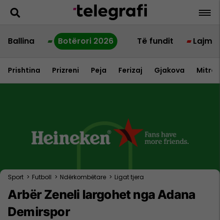
Ballina
Botërori 2026
Të fundit
Lajme
Prishtina
Prizreni
Peja
Ferizaj
Gjakova
Mitrov
Sport
>
Futboll
>
Ndërkombëtare
>
Ligat tjera
Arbër Zeneli largohet nga Adana
Demirspor