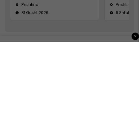
Prishtine
Prishtinë
31 Gusht 2026
6 Shtator 2
×