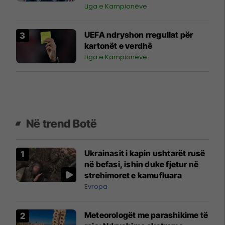
Liga e Kampionëve
UEFA ndryshon rregullat për
kartonët e verdhë
Liga e Kampionëve
Në trend Botë
Ukrainasit i kapin ushtarët rusë
në befasi, ishin duke fjetur në
strehimoret e kamufluara
Evropa
Meteorologët me parashikime të