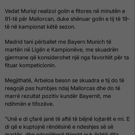
Vedat Muriqi realizoi golin e fitores në minutën e
91-të për Mallorcan, duke shënuar golin e tij të 19-
të në kampionat këtë sezon.
Madrid tani përballet me Bayern Munich të
martën në Ligën e Kampionëve, me skuadrën
gjermane që konsiderohet një nga favoritët për ta
fituar kompeticionin.
Megjithatë, Arbeloa beson se skuadra e tij do të
reagojë pas humbjes ndaj Mallorcas dhe do të
marrë rezultat pozitiv kundër Bayernit, me
ndihmën e tifozëve.
"Unë e di çfarë janë të aftë të bëjnë lojtarët e mi. E
di që e kuptojnë rëndësinë e ndeshjes së së
martës, dhe ndonjëherë thjesht nuk është dita