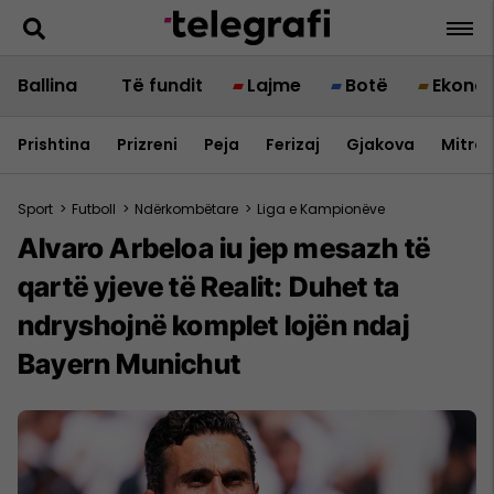
Ballina
Të fundit
Lajme
Botë
Ekono
Prishtina
Prizreni
Peja
Ferizaj
Gjakova
Mitrov
Sport
>
Futboll
>
Ndërkombëtare
>
Liga e Kampionëve
Alvaro Arbeloa iu jep mesazh të
qartë yjeve të Realit: Duhet ta
ndryshojnë komplet lojën ndaj
Bayern Munichut