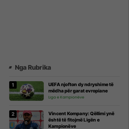
Nga Rubrika
UEFA njofton dy ndryshime të
mëdha për garat evropiane
Liga e Kampionëve
Vincent Kompany: Qëllimi ynë
është të fitojmë Ligën e
Kampionëve