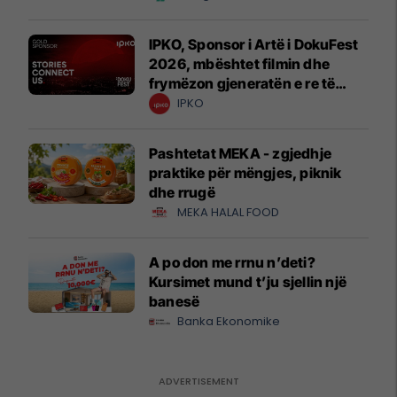
IPKO, Sponsor i Artë i DokuFest
2026, mbështet filmin dhe
frymëzon gjeneratën e re të
krijuesve
IPKO
Pashtetat MEKA - zgjedhje
praktike për mëngjes, piknik
dhe rrugë
MEKA HALAL FOOD
A po don me rrnu n’deti?
Kursimet mund t’ju sjellin një
banesë
Banka Ekonomike