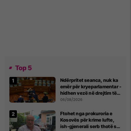
Top 5
Ndërpritet seanca, nuk ka
emër për kryeparlamentar -
hidhen vezë në drejtim të
Kurtit
06/08/2026
Ftohet nga prokuroria e
Kosovës për krime lufte,
ish-gjenerali serb thotë se