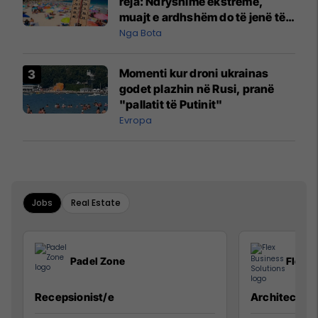
reja: Ndryshime ekstreme,
muajt e ardhshëm do të jenë të
pazakontë
Nga Bota
Momenti kur droni ukrainas
godet plazhin në Rusi, pranë
"pallatit të Putinit"
Evropa
Jobs
Real Estate
Padel Zone
Flex B
Recepsionist/e
Architect