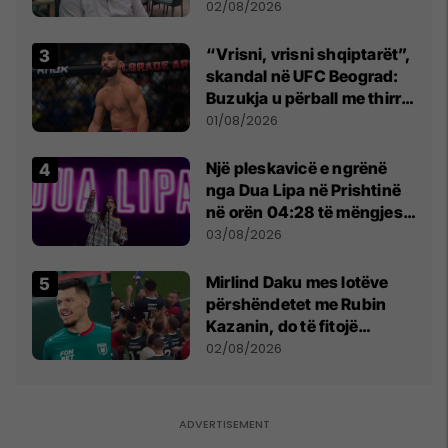
dikush e tradhtoi në
02/08/2026
Beograd
“Vrisni, vrisni shqiptarët”,
skandal në UFC Beograd:
Buzukja u përball me thirrje
anti-shqiptare nga
01/08/2026
tribunat
Një pleskavicë e ngrënë
nga Dua Lipa në Prishtinë
në orën 04:28 të mëngjesit
- dhe bota digjitale serbe
03/08/2026
shpall gjendjen e luftës
Mirlind Daku mes lotëve
përshëndetet me Rubin
Kazanin, do të fitojë
miliona te Spartak Moska
02/08/2026