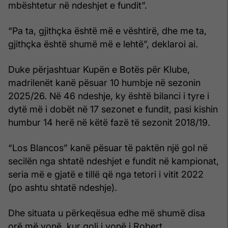
mbështetur në ndeshjet e fundit”.
“Pa ta, gjithçka është më e vështirë, dhe me ta,
gjithçka është shumë më e lehtë”, deklaroi ai.
Duke përjashtuar Kupën e Botës për Klube,
madrilenët kanë pësuar 10 humbje në sezonin
2025/26. Në 46 ndeshje, ky është bilanci i tyre i
dytë më i dobët në 17 sezonet e fundit, pasi kishin
humbur 14 herë në këtë fazë të sezonit 2018/19.
“Los Blancos” kanë pësuar të paktën një gol në
secilën nga shtatë ndeshjet e fundit në kampionat,
seria më e gjatë e tillë që nga tetori i vitit 2022
(po ashtu shtatë ndeshje).
Dhe situata u përkeqësua edhe më shumë disa
orë më vonë, kur goli i vonë i Robert