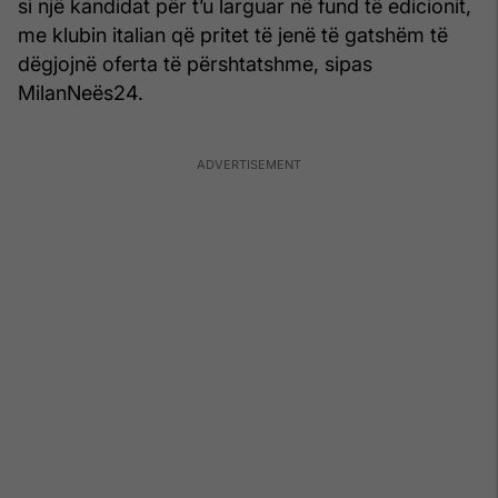
si një kandidat për t’u larguar në fund të edicionit,
me klubin italian që pritet të jenë të gatshëm të
dëgjojnë oferta të përshtatshme, sipas
MilanNeës24.