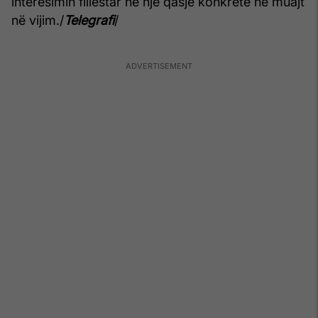
interesimin fillestar në një qasje konkrete në muajt
në vijim./
Telegrafi
/