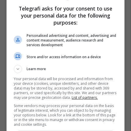
Telegrafi asks for your consent to use
your personal data for the following
purposes:
Personalised advertising and content, advertising and
content measurement, audience research and
services development
Store and/or access information on a device
Learn more
Your personal data will be processed and information from
your device (cookies, unique identifiers, and other device
data) may be stored by, accessed by and shared with 369
partners, or used specifically by this site. We and our partners
may use precise geolocation data.
List of partners.
Massimiliano Allegri
Transferimet
Ac Milan
Some vendors may process your personal data on the basis
of legitimate interest, which you can object to by managing
Andre-Frank Zambo Anguissa
Napoli
your options below. Look for a link at the bottom of this page
or in the site menu to manage or withdraw consent in privacy
and cookie settings.