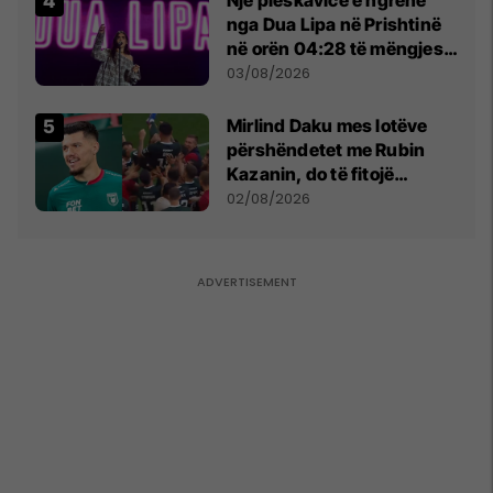
nga Dua Lipa në Prishtinë
në orën 04:28 të mëngjesit
- dhe bota digjitale serbe
03/08/2026
shpall gjendjen e luftës
Mirlind Daku mes lotëve
përshëndetet me Rubin
Kazanin, do të fitojë
miliona te Spartak Moska
02/08/2026