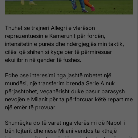
Thuhet se trajneri Allegri e vlerëson
reprezentuesin e Kamerunit për forcën,
intensitetin e punës dhe ndërgjegjësimin taktik,
cilësi që shihen si kyçe për të përmirësuar
ekuilibrin në qendër të fushës.
Edhe pse interesimi nga jashtë mbetet një
mundësi, një transferim brenda Serie A nuk
përjashtohet, veçanërisht duke pasur parasysh
nevojën e Milanit për ta përforcuar këtë repart me
një emër të provuar.
Shumëçka do të varet nga vlerësimi që Napoli i
bën lojtarit dhe nëse Milani vendos ta kthejë