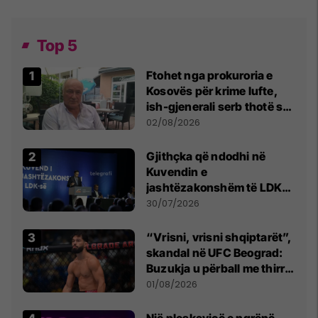
Top 5
Ftohet nga prokuroria e
Kosovës për krime lufte,
ish-gjenerali serb thotë se
dikush e tradhtoi në
02/08/2026
Beograd
Gjithçka që ndodhi në
Kuvendin e
jashtëzakonshëm të LDK-
së
30/07/2026
“Vrisni, vrisni shqiptarët”,
skandal në UFC Beograd:
Buzukja u përball me thirrje
anti-shqiptare nga
01/08/2026
tribunat
Një pleskavicë e ngrënë