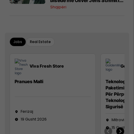
bisedë me Oliver Jens Schmitt
mbi protestat në Shqipëri dhe të
Shqipëri
kaluarën e rajonit
Jobs
Real Estate
Viva Fresh Store
Golde
Pranues Malli
Teknolog/e p
Paketimin e 
Për Përpunim
Teknolog/e 
Sigurisë së 
Ferizaj
19 Gusht 2026
Mitrovicë
15 Gusht 20