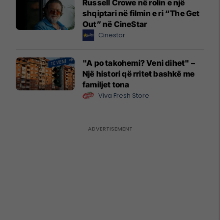
Russell Crowe në rolin e një
shqiptari në filmin e ri “The Get
Out” në CineStar
Cinestar
"A po takohemi? Veni dihet" –
Një histori që rritet bashkë me
familjet tona
Viva Fresh Store