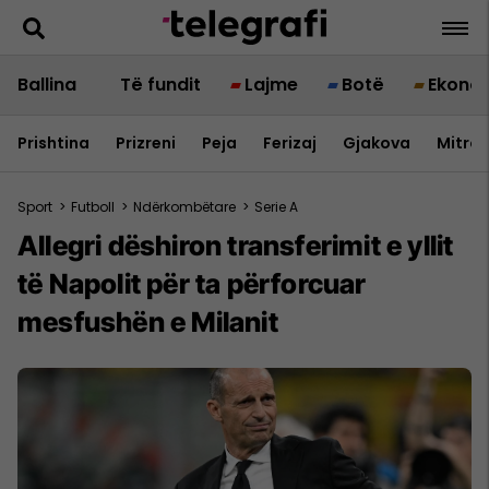
Ballina
Të fundit
Lajme
Botë
Ekono
Prishtina
Prizreni
Peja
Ferizaj
Gjakova
Mitrov
Sport
>
Futboll
>
Ndërkombëtare
>
Serie A
Allegri dëshiron transferimit e yllit
të Napolit për ta përforcuar
mesfushën e Milanit