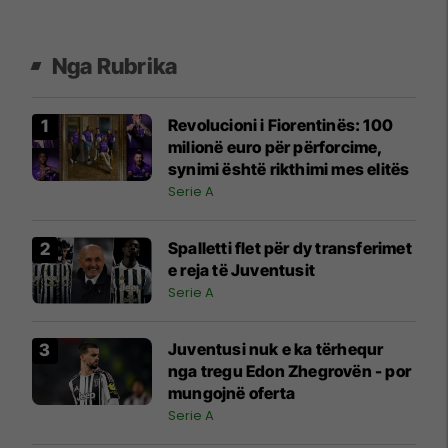
Nga Rubrika
Revolucioni i Fiorentinës: 100
milionë euro për përforcime,
synimi është rikthimi mes elitës
Serie A
Spalletti flet për dy transferimet
e reja të Juventusit
Serie A
Juventusi nuk e ka tërhequr
nga tregu Edon Zhegrovën - por
mungojnë oferta
Serie A