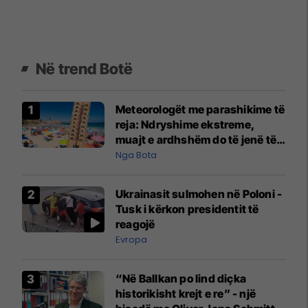
Në trend Botë
Meteorologët me parashikime të
reja: Ndryshime ekstreme,
muajt e ardhshëm do të jenë të
pazakontë
Nga Bota
Ukrainasit sulmohen në Poloni -
Tusk i kërkon presidentit të
reagojë
Evropa
“Në Ballkan po lind diçka
historikisht krejt e re” - një