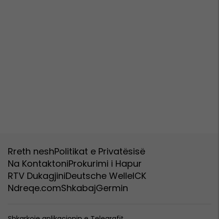
Rreth nesh
Politikat e Privatësisë
Na Kontaktoni
Prokurimi i Hapur
RTV Dukagjini
Deutsche Welle
ICK
Ndreqe.com
Shkabaj
Germin
Shkarkoje aplikacionin e Telegrafit