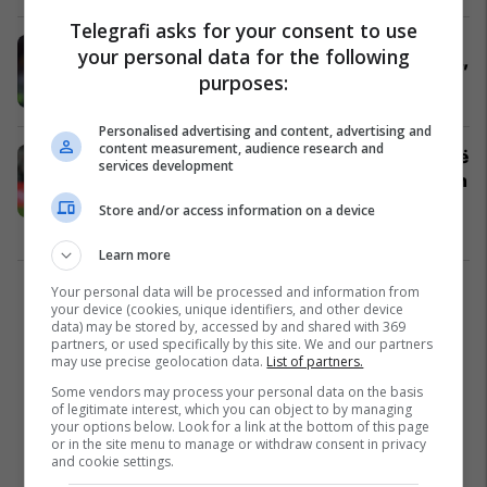
Telegrafi asks for your consent to use
Allegri lë jashtë Ardon Jasharin,
your personal data for the following
Ricci favorit për sfidën në “San Siro”
purposes:
Serie A
05/05/2026
Personalised advertising and content, advertising and
content measurement, audience research and
Allegri dëshiron transferimit e yllit të
services development
Napolit për ta përforcuar mesfushën
e Milanit
Store and/or access information on a device
Serie A
29/04/2026
Learn more
Your personal data will be processed and information from
1
your device (cookies, unique identifiers, and other device
data) may be stored by, accessed by and shared with 369
partners, or used specifically by this site. We and our partners
may use precise geolocation data.
List of partners.
Some vendors may process your personal data on the basis
of legitimate interest, which you can object to by managing
your options below. Look for a link at the bottom of this page
or in the site menu to manage or withdraw consent in privacy
and cookie settings.