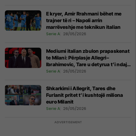
E kryer, Amir Rrahmani bëhet me
trajner të ri – Napoli arrin
marrëveshje me teknikun italian
Serie A
28/05/2026
Mediumi italian zbulon prapaskenat
te Milani: Përplasje Allegri–
Ibrahimovic, Tare u detyrua t’i ndajë
fizikisht
Serie A
26/05/2026
Shkarkimi i Allegrit, Tares dhe
Furlanit pritet t’i kushtojë miliona
euro Milanit
Serie A
26/05/2026