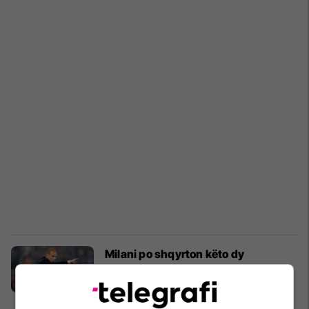
Milani po shqyrton këto dy
alternativa për stolin në rast largimi
të Allegrit
Serie A
07/05/2026