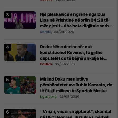
Një pleskavicë e ngrënë nga Dua
Lipa në Prishtinë në orën 04:28 të
mëngjesit - dhe bota digjitale serbe
shpall gjendjen e luftës
Serbia
03/08/2026
Deda: Nëse deri nesër nuk
konstituohet Kuvendi, të gjithë
deputetët do të bëjnë shkelje të
rëndë kushtetuese
Politikë
06/08/2026
Mirlind Daku mes lotëve
përshëndetet me Rubin Kazanin, do
të fitojë miliona te Spartak Moska
Ligat tjera
02/08/2026
“Vrisni, vrisni shqiptarët”, skandal
në UFC Beograd: Buzukja u përball