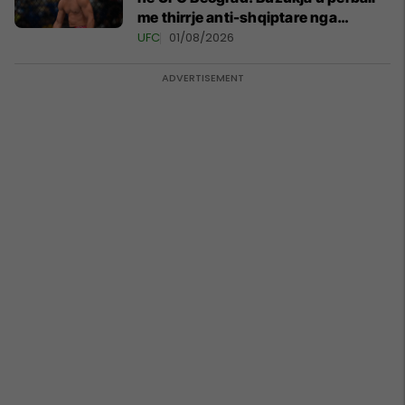
me thirrje anti-shqiptare nga
tribunat
UFC
01/08/2026