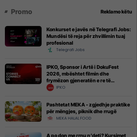
Promo
Reklamo këtu
Konkurset e javës në Telegrafi Jobs:
Mundësi të reja për zhvillimin tuaj
profesional
Telegrafi Jobs
IPKO, Sponsor i Artë i DokuFest
2026, mbështet filmin dhe
frymëzon gjeneratën e re të
krijuesve
IPKO
Pashtetat MEKA - zgjedhje praktike
për mëngjes, piknik dhe rrugë
MEKA HALAL FOOD
A po don me rrnu n’deti? Kursimet