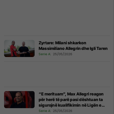
Zyrtare: Milani shkarkon
Massimiliano Allegrin dhe Igli Taren
Serie A
25/05/2026
“E merituam”, Max Allegri reagon
për herë të parë pasi dështuan ta
sigurojnë kualifikimin në Ligën e
Kampionëve
Serie A
25/05/2026