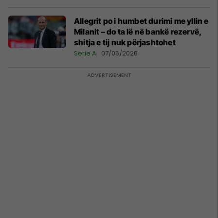
Allegrit po i humbet durimi me yllin e
Milanit – do ta lë në bankë rezervë,
shitja e tij nuk përjashtohet
Serie A
07/05/2026