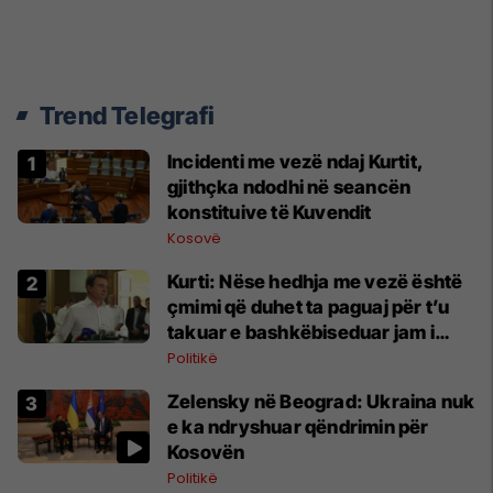
Trend Telegrafi
Incidenti me vezë ndaj Kurtit,
gjithçka ndodhi në seancën
konstituive të Kuvendit
Kosovë
Kurti: Nëse hedhja me vezë është
çmimi që duhet ta paguaj për t’u
takuar e bashkëbiseduar jam i
lumtur ta bëj këtë
Politikë
Zelensky në Beograd: Ukraina nuk
e ka ndryshuar qëndrimin për
Kosovën
Politikë