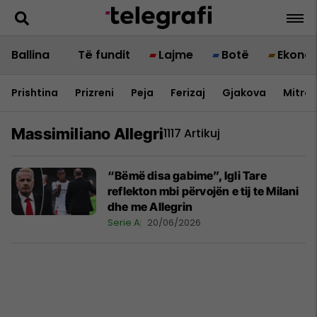
Ballina
Të fundit
Lajme
Botë
Ekono
Prishtina
Prizreni
Peja
Ferizaj
Gjakova
Mitrov
Massimiliano Allegri
1117 Artikuj
“Bëmë disa gabime”, Igli Tare
reflekton mbi përvojën e tij te Milani
dhe me Allegrin
Serie A
20/06/2026