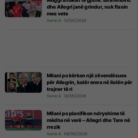
Moggi shokon të gjithë: Ibrahimovic
dhe Allegri janë grindur, nuk flasin
mes vete
Serie A
13/05/2026
Milani po kërkon një zëvendësues
për Allegrin, katër emra në listën për
trajner të ri
Serie A
13/05/2026
Milani po planifikon ndryshime të
mëdha në verë – Allegri dhe Tare në
rrezik
Serie A
08/05/2026