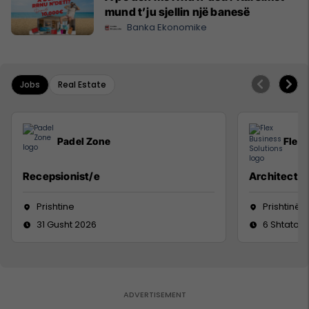
mund t’ju sjellin një banesë
Banka Ekonomike
Jobs
Real Estate
Padel Zone
Flex 
Recepsionist/e
Architect
Prishtine
Prishtinë
31 Gusht 2026
6 Shtator 