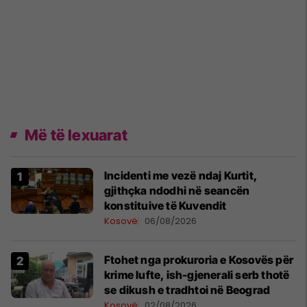
Më të lexuarat
Incidenti me vezë ndaj Kurtit,
gjithçka ndodhi në seancën
konstituive të Kuvendit
Kosovë
06/08/2026
Ftohet nga prokuroria e Kosovës për
krime lufte, ish-gjenerali serb thotë
se dikush e tradhtoi në Beograd
Kosovë
02/08/2026