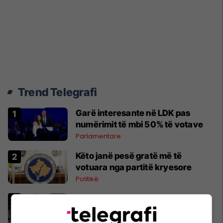
Trend Telegrafi
Garë interesante në LDK pas
numërimit të mbi 50% të votave
Parlamentare
Këto janë pesë gratë më të
votuara nga partitë kryesore
Politikë
Pezullohen hetimet ndaj Millan
Radoiçiqit dhe 10 të tjerëve,
Specialja ngrit aktakuzë ndaj