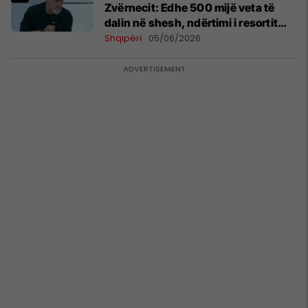
Zvërnecit: Edhe 500 mijë veta të
dalin në shesh, ndërtimi i resortit
nuk anulohet
Shqipëri
05/06/2026