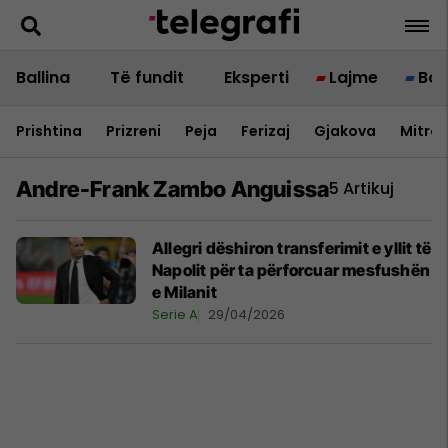
Ballina
Të fundit
Eksperti
Lajme
Bot
Prishtina
Prizreni
Peja
Ferizaj
Gjakova
Mitrov
Andre-Frank Zambo Anguissa
5 Artikuj
Allegri dëshiron transferimit e yllit të
Napolit për ta përforcuar mesfushën
e Milanit
Serie A
29/04/2026