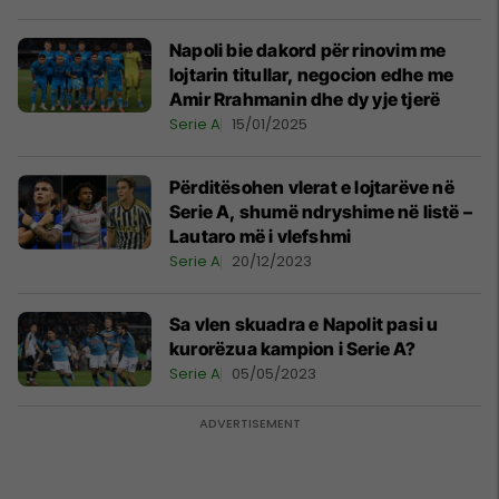
Napoli bie dakord për rinovim me
lojtarin titullar, negocion edhe me
Amir Rrahmanin dhe dy yje tjerë
Serie A
15/01/2025
Përditësohen vlerat e lojtarëve në
Serie A, shumë ndryshime në listë –
Lautaro më i vlefshmi
Serie A
20/12/2023
Sa vlen skuadra e Napolit pasi u
kurorëzua kampion i Serie A?
Serie A
05/05/2023