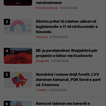
vendvotimeve
Parlamentare
07/06/2026
Kështu pritet të ndahen ulëset në
legjislaturën e 11-të në Kuvendin e
Kosovës
Kosovë
07/06/2026
BE-ja paralajmëron Shqipërinë për
projektin e lidhur me Kushnerin
Shqipëri
07/06/2026
Numërimi i votave drejt fundit, LVV
dominon komunat, PDK forcë e parë
në 3 komuna
Politikë
07/06/2026
Rama në takimin me banorët e