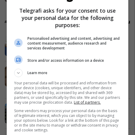
gjashtë të dyshuarve të tjerë për
Kosovë
Telegrafi asks for your consent to use
barrikadat në veri në vitin 2022
your personal data for the following
Promo
Reklamo këtu
purposes:
Personalised advertising and content, advertising and
NOVATRA: Zgjidhje të
content measurement, audience research and
personalizuara për klientë privatë
services development
NOVATRA
Store and/or access information on a device
Bukuria nis me kujdes profesional:
Learn more
ITALWAX Kosova sjell standarde të
reja për depilim dhe kujdes ndaj
Your personal data will be processed and information from
your device (cookies, unique identifiers, and other device
lëkurës
Italwax Kosova
data) may be stored by, accessed by and shared with 369
partners, or used specifically by this site. We and our partners
may use precise geolocation data.
List of partners.
Shijo verën në Holiday In 2
Some vendors may process your personal data on the basis
Edil Project
of legitimate interest, which you can object to by managing
your options below. Look for a link at the bottom of this page
or in the site menu to manage or withdraw consent in privacy
and cookie settings.