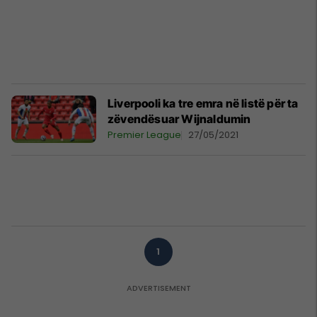
Liverpooli ka tre emra në listë për ta
zëvendësuar Wijnaldumin
Premier League
27/05/2021
1