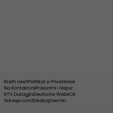
Rreth nesh
Politikat e Privatësisë
Na Kontaktoni
Prokurimi i Hapur
RTV Dukagjini
Deutsche Welle
ICK
Ndreqe.com
Shkabaj
Germin