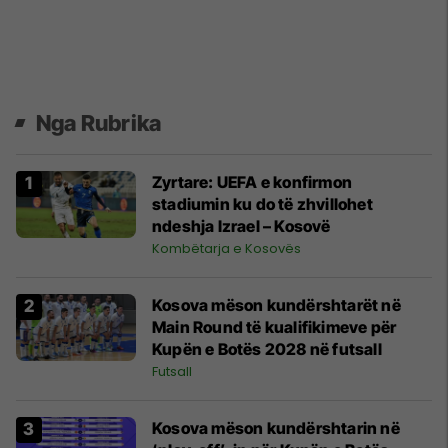
Nga Rubrika
Zyrtare: UEFA e konfirmon
stadiumin ku do të zhvillohet
ndeshja Izrael – Kosovë
Kombëtarja e Kosovës
Kosova mëson kundërshtarët në
Main Round të kualifikimeve për
Kupën e Botës 2028 në futsall
Futsall
Kosova mëson kundërshtarin në