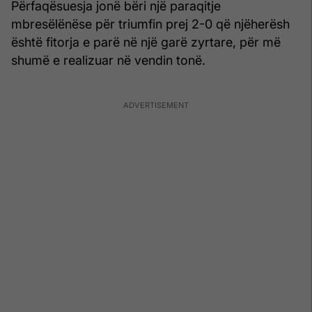
Përfaqësuesja jonë bëri një paraqitje
mbresëlënëse për triumfin prej 2-0 që njëherësh
është fitorja e parë në një garë zyrtare, për më
shumë e realizuar në vendin tonë.