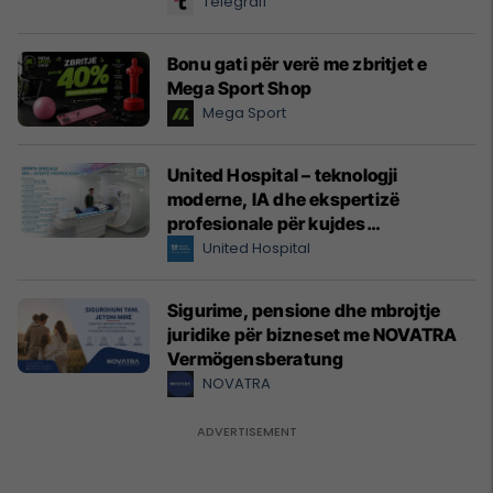
Telegrafi
Bonu gati për verë me zbritjet e
Mega Sport Shop
Mega Sport
United Hospital – teknologji
moderne, IA dhe ekspertizë
profesionale për kujdes
shëndetësor me standarde
United Hospital
ndërkombëtare
Sigurime, pensione dhe mbrojtje
juridike për bizneset me NOVATRA
Vermögensberatung
NOVATRA