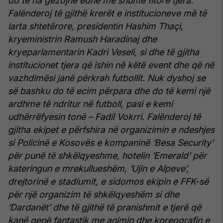
do të na gëzojnë edhe me shumë fitore tjera.
Falënderoj të gjithë krerët e institucioneve më të
larta shtetërore, presidentin Hashim Thaçi,
kryeministrin Ramush Haradinaj dhe
kryeparlamentarin Kadri Veseli, si dhe të gjitha
institucionet tjera që ishin në këtë event dhe që në
vazhdimësi janë përkrah futbollit. Nuk dyshoj se
së bashku do të ecim përpara dhe do të kemi një
ardhme të ndritur në futboll, pasi e kemi
udhërrëfyesin tonë – Fadil Vokrri. Falënderoj të
gjitha ekipet e përfshira në organizimin e ndeshjes
si Policinë e Kosovës e kompaninë ‘Besa Security’
për punë të shkëlqyeshme, hotelin ‘Emerald’ për
kateringun e mrekullueshëm, ‘Ujin e Alpeve’,
drejtorinë e stadiumit, e sidomos ekipin e FFK-së
për një organizim të shkëlqyeshëm si dhe
‘Dardanët’ dhe të gjithë të pranishmit e tjerë që
kanë qenë fantastik me animin dhe koreografin e