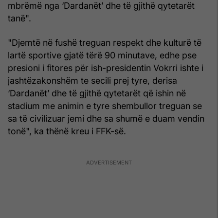
mbrëmë nga ‘Dardanët’ dhe të gjithë qytetarët
tanë".
"Djemtë në fushë treguan respekt dhe kulturë të
lartë sportive gjatë tërë 90 minutave, edhe pse
presioni i fitores për ish-presidentin Vokrri ishte i
jashtëzakonshëm te secili prej tyre, derisa
‘Dardanët’ dhe të gjithë qytetarët që ishin në
stadium me animin e tyre shembullor treguan se
sa të civilizuar jemi dhe sa shumë e duam vendin
tonë", ka thënë kreu i FFK-së.