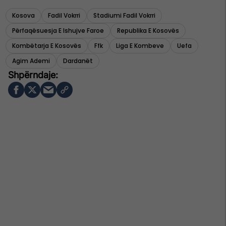
Kosova
Fadil Vokrri
Stadiumi Fadil Vokrri
Përfaqësuesja E Ishujve Faroe
Republika E Kosovës
Kombëtarja E Kosovës
Ffk
Liga E Kombeve
Uefa
Agim Ademi
Dardanët