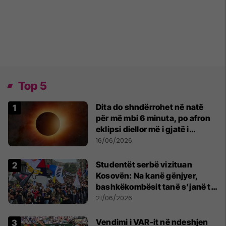
Top 5
Dita do shndërrohet në natë
për më mbi 6 minuta, po afron
eklipsi diellor më i gjatë i
shekullit të 21-të
16/06/2026
Studentët serbë vizituan
Kosovën: Na kanë gënjyer,
bashkëkombësit tanë s’janë të
shtypur
21/06/2026
Vendimi i VAR-it në ndeshjen