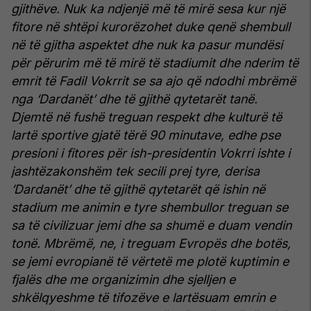
gjithëve. Nuk ka ndjenjë më të mirë sesa kur një
fitore në shtëpi kurorëzohet duke qenë shembull
në të gjitha aspektet dhe nuk ka pasur mundësi
për përurim më të mirë të stadiumit dhe nderim të
emrit të Fadil Vokrrit se sa ajo që ndodhi mbrëmë
nga ‘Dardanët’ dhe të gjithë qytetarët tanë.
Djemtë në fushë treguan respekt dhe kulturë të
lartë sportive gjatë tërë 90 minutave, edhe pse
presioni i fitores për ish-presidentin Vokrri ishte i
jashtëzakonshëm tek secili prej tyre, derisa
‘Dardanët’ dhe të gjithë qytetarët që ishin në
stadium me animin e tyre shembullor treguan se
sa të civilizuar jemi dhe sa shumë e duam vendin
tonë. Mbrëmë, ne, i treguam Evropës dhe botës,
se jemi evropianë të vërtetë me plotë kuptimin e
fjalës dhe me organizimin dhe sjelljen e
shkëlqyeshme të tifozëve e lartësuam emrin e