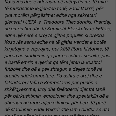
Kosovës dhe e nderuam në mënyrën më të mirë
të mundshme legjendën tonë, Fadil Vokrri, për
çka morëm përgëzimet edhe nga sekretari
gjeneral i UEFA-s, Theodore Theodoridis. Prandaj,
në emrin tim dhe të Komitetit Ekzekutiv të FFK-së,
edhe një herë e uroj të gjithë popullin si brenda
Kosovës ashtu edhe në të gjitha vendet e botës
ku jetojnë e veprojnë, për këtë fitore historike, të
parën në stadiumin që për ne është i shenjtë, pasi
e bartë emrin e njeriut që tërë jetën ia kushtoi
futbollit dhe që e çeli shtegun e daljes tonë në
arenën ndërkombëtare. Po ashtu e uroj dhe e
falënderoj stafin e Kombëtares për punën e
shkëlqyeshme, uroj dhe falënderoj djemtë tanë
për përkushtimin, emocionin dhe spektaklin që e
dhuruan në mbrëmjen e kaluar për herë të parë
në stadiumin ‘Fadil Vokrri’ dhe jam i bindur se ata