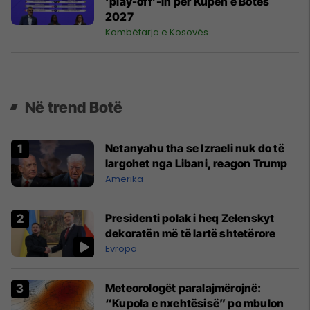
‘play-off’-in për Kupën e Botës
2027
Kombëtarja e Kosovës
Në trend Botë
Netanyahu tha se Izraeli nuk do të
largohet nga Libani, reagon Trump
Amerika
Presidenti polak i heq Zelenskyt
dekoratën më të lartë shtetërore
Evropa
Meteorologët paralajmërojnë:
“Kupola e nxehtësisë” po mbulon