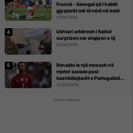
Francë - Senegal që i habiti
gjyqtarët më të mirë në botë
17/06/2026
Ushtari arbëresh i Italisë
surprizon me shqipen e tij
18/06/2026
Ronaldo la një mesazh në
rrjetet sociale pasi
bashkëlojtarët e Portugalisë
filluan ta bojkotonin
20/06/2026