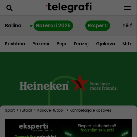
Ballina
Botërori 2026
Eksperti
Të fu
Prishtina
Prizreni
Peja
Ferizaj
Gjakova
Mitrov
Sport
>
Futboll
>
Kosove-futboll
>
Kombëtarja e Kosovës