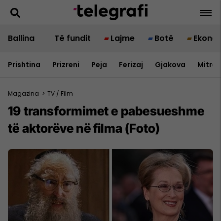
Ballina
Të fundit
Lajme
Botë
Ekono
Prishtina
Prizreni
Peja
Ferizaj
Gjakova
Mitrov
Magazina
>
TV / Film
19 transformimet e pabesueshme
të aktorëve në filma (Foto)