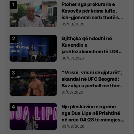
Ftohet nga prokuroria e
Kosovës për krime lufte,
ish-gjenerali serb thotë se
dikush e tradhtoi në
02/08/2026
Beograd
Gjithçka që ndodhi në
Kuvendin e
jashtëzakonshëm të LDK-
së
30/07/2026
“Vrisni, vrisni shqiptarët”,
skandal në UFC Beograd:
Buzukja u përball me thirrje
anti-shqiptare nga
01/08/2026
tribunat
Një pleskavicë e ngrënë
nga Dua Lipa në Prishtinë
në orën 04:28 të mëngjesit
- dhe bota digjitale serbe
03/08/2026
shpall gjendjen e luftës