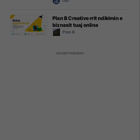
UBT
Plan B Creative rrit ndikimin e
biznesit tuaj online
Plan B