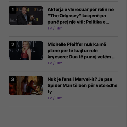
Aktorja e vlerësuar për rolin në
"The Odyssey" ka qenë pa
punë prej një viti: Politika e
industrisë ka ndryshuar
TV / Film
Michelle Pfeiffer nuk ka më
plane për të luajtur role
kryesore: Dua të punoj vetëm në
projekte ansambli
TV / Film
Nuk je fans i Marvel-it? Ja pse
Spider Man të bën për vete edhe
ty
TV / Film