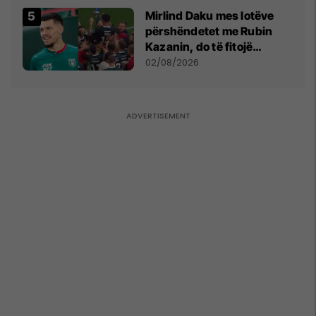
Mirlind Daku mes lotëve
përshëndetet me Rubin
Kazanin, do të fitojë
miliona te Spartak Moska
02/08/2026