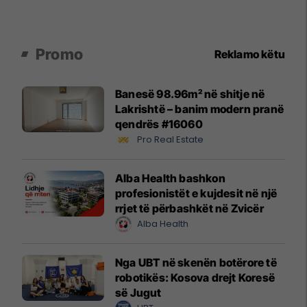
Promo
Reklamo këtu
Banesë 98.96m² në shitje në
Lakrishtë – banim modern pranë
qendrës #16060
Pro Real Estate
Alba Health bashkon
profesionistët e kujdesit në një
rrjet të përbashkët në Zvicër
Alba Health
Nga UBT në skenën botërore të
robotikës: Kosova drejt Koresë
së Jugut