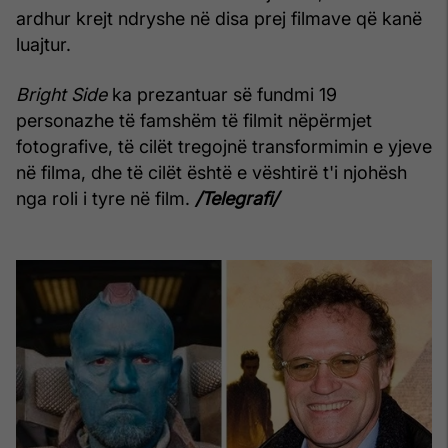
ardhur krejt ndryshe në disa prej filmave që kanë
luajtur.
Bright Side
ka prezantuar së fundmi 19
personazhe të famshëm të filmit nëpërmjet
fotografive, të cilët tregojnë transformimin e yjeve
në filma, dhe të cilët është e vështirë t'i njohësh
nga roli i tyre në film.
/Telegrafi/