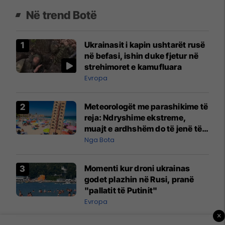
Në trend Botë
Ukrainasit i kapin ushtarët rusë
në befasi, ishin duke fjetur në
strehimoret e kamufluara
Evropa
Meteorologët me parashikime të
reja: Ndryshime ekstreme,
muajt e ardhshëm do të jenë të
pazakontë
Nga Bota
Momenti kur droni ukrainas
godet plazhin në Rusi, pranë
"pallatit të Putinit"
Evropa
×