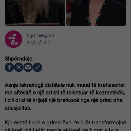
Nga
Telegrafi
27/07/2017
Asnjë teknologji dixhitale nuk mund të krahasohet
me aftësitë e një artisti të talentuar të kozmetikës,
i cili di si të krijojë një bretkocë nga një princ dhe
anasjelltas.
Kjo është fuqia e grimerëve, të cilët transformojnë
në krejt një tjetër pamje aktorët në filmat e tyre.