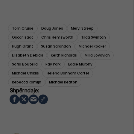
Tom Cruise
Doug Jones
Meryl Streep
Oscar Isaac
Chris Hemsworth
Tilda Swinton
Hugh Grant
Susan Sarandon
Michael Rooker
Elizabeth Debicki
Keith Richards
Milla Jovovich
Sofia Boutella
Ray Park
Eddie Murphy
Michael Chiklis
Helena Bonham Carter
Rebecca Romijn
Michael Keaton