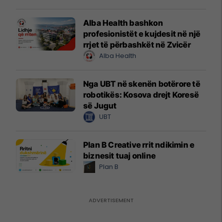
Alba Health bashkon
profesionistët e kujdesit në një
rrjet të përbashkët në Zvicër
Alba Health
Nga UBT në skenën botërore të
robotikës: Kosova drejt Koresë
së Jugut
UBT
Plan B Creative rrit ndikimin e
biznesit tuaj online
Plan B