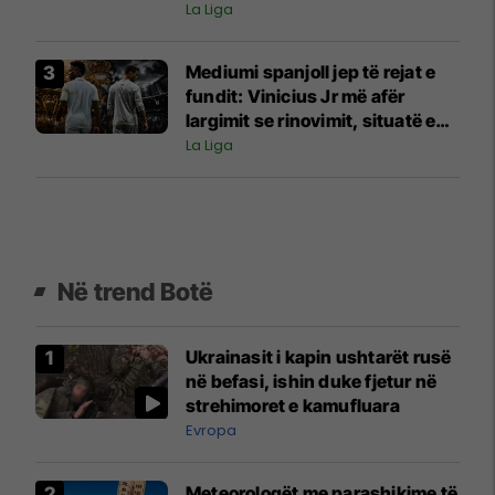
La Liga
Mediumi spanjoll jep të rejat e
fundit: Vinicius Jr më afër
largimit se rinovimit, situatë e
ngjashme me atë që i ndodhi
La Liga
Cristiano Ronaldos
Në trend Botë
Ukrainasit i kapin ushtarët rusë
në befasi, ishin duke fjetur në
strehimoret e kamufluara
Evropa
Meteorologët me parashikime të