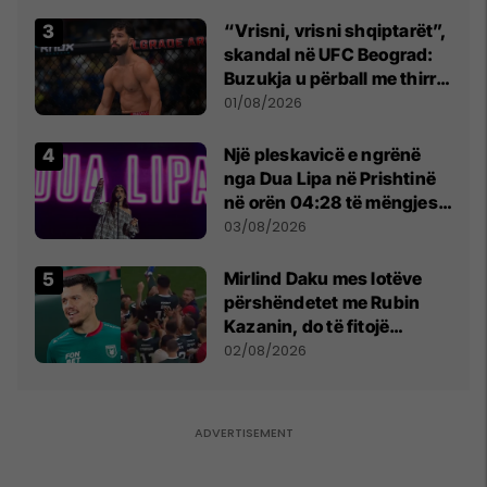
“Vrisni, vrisni shqiptarët”,
skandal në UFC Beograd:
Buzukja u përball me thirrje
anti-shqiptare nga
01/08/2026
tribunat
Një pleskavicë e ngrënë
nga Dua Lipa në Prishtinë
në orën 04:28 të mëngjesit
- dhe bota digjitale serbe
03/08/2026
shpall gjendjen e luftës
Mirlind Daku mes lotëve
përshëndetet me Rubin
Kazanin, do të fitojë
miliona te Spartak Moska
02/08/2026