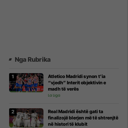
Nga Rubrika
Atletico Madridi synon t’ia
“vjedh” Interit objektivin e
madh të verës
La Liga
Real Madridi është gati ta
finalizojë blerjen më të shtrenjtë
në histori të klubit