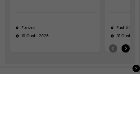
Ferizaj
Fushë Koso
19 Gusht 2026
31 Gusht 20
×