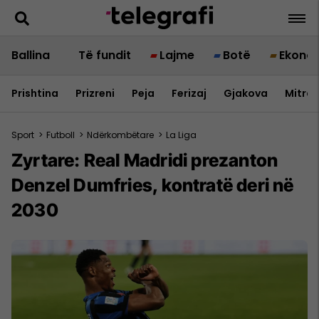
Ballina
Të fundit
Lajme
Botë
Ekono
Prishtina
Prizreni
Peja
Ferizaj
Gjakova
Mitrov
Sport
>
Futboll
>
Ndërkombëtare
>
La Liga
Zyrtare: Real Madridi prezanton
Denzel Dumfries, kontratë deri në
2030