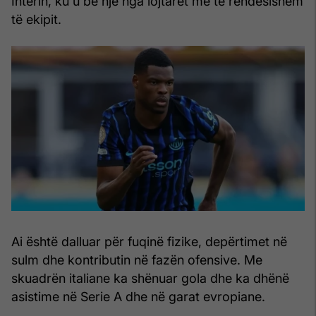
Interin, ku u bë një nga lojtarët më të rëndësishëm
të ekipit.
Ai është dalluar për fuqinë fizike, depërtimet në
sulm dhe kontributin në fazën ofensive. Me
skuadrën italiane ka shënuar gola dhe ka dhënë
asistime në Serie A dhe në garat evropiane.