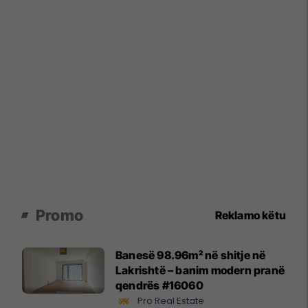
Promo
Reklamo këtu
Banesë 98.96m² në shitje në
Lakrishtë – banim modern pranë
qendrës #16060
Pro Real Estate