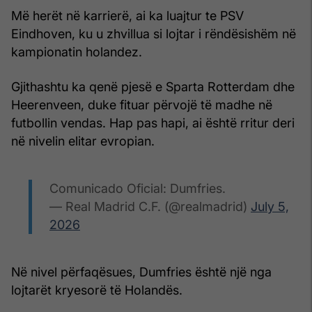
Më herët në karrierë, ai ka luajtur te PSV
Eindhoven, ku u zhvillua si lojtar i rëndësishëm në
kampionatin holandez.
Gjithashtu ka qenë pjesë e Sparta Rotterdam dhe
Heerenveen, duke fituar përvojë të madhe në
futbollin vendas. Hap pas hapi, ai është rritur deri
në nivelin elitar evropian.
Comunicado Oficial: Dumfries.
— Real Madrid C.F. (@realmadrid)
July 5,
2026
Në nivel përfaqësues, Dumfries është një nga
lojtarët kryesorë të Holandës.