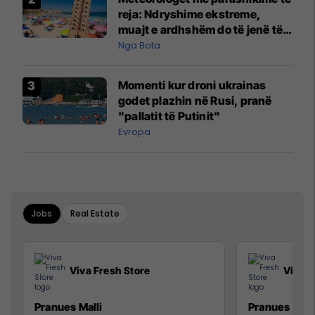
reja: Ndryshime ekstreme,
muajt e ardhshëm do të jenë të
pazakontë
Nga Bota
Momenti kur droni ukrainas
godet plazhin në Rusi, pranë
"pallatit të Putinit"
Evropa
Jobs
Real Estate
Viva Fresh Store
Viva F
Pranues Malli
Pranues mall