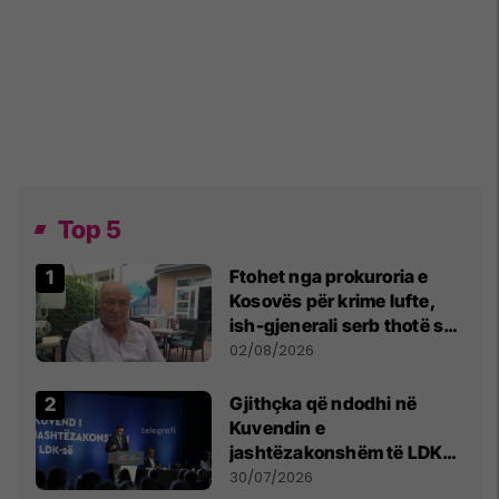
Top 5
Ftohet nga prokuroria e
Kosovës për krime lufte,
ish-gjenerali serb thotë se
dikush e tradhtoi në
02/08/2026
Beograd
Gjithçka që ndodhi në
Kuvendin e
jashtëzakonshëm të LDK-
së
30/07/2026