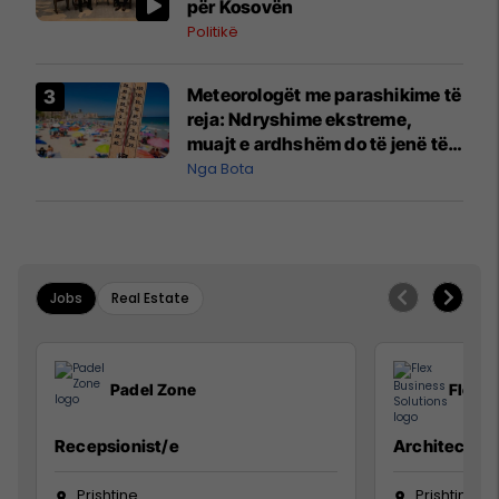
për Kosovën
Politikë
Meteorologët me parashikime të
reja: Ndryshime ekstreme,
muajt e ardhshëm do të jenë të
pazakontë
Nga Bota
Jobs
Real Estate
Padel Zone
Flex B
Recepsionist/e
Architect
Prishtine
Prishtinë