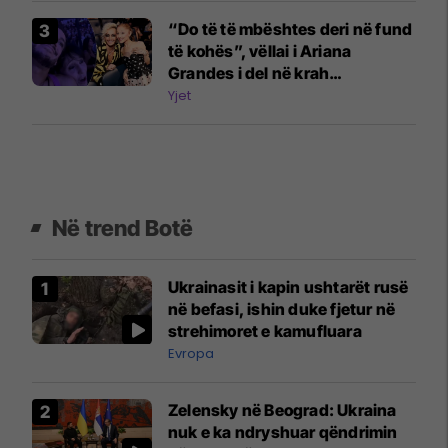
“Do të të mbështes deri në fund
të kohës”, vëllai i Ariana
Grandes i del në krah
këngëtares
Yjet
Në trend Botë
Ukrainasit i kapin ushtarët rusë
në befasi, ishin duke fjetur në
strehimoret e kamufluara
Evropa
Zelensky në Beograd: Ukraina
nuk e ka ndryshuar qëndrimin