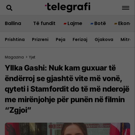
Ballina
Të fundit
Lajme
Botë
Ekono
Prishtina
Prizreni
Peja
Ferizaj
Gjakova
Mitrov
Magazina
>
Yjet
Yllka Gashi: Nuk kam guxuar të
ëndërroj se gjashtë vite më vonë,
qyteti i Stamfordit do të më nderojë
me mirënjohje për punën në filmin
“Zgjoi”