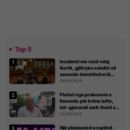
Top 5
Incidenti me vezë ndaj
Kurtit, gjithçka ndodhi në
seancën konstituive të
Kuvendit
06/08/2026
Ftohet nga prokuroria e
Kosovës për krime lufte,
ish-gjenerali serb thotë se
dikush e tradhtoi në
02/08/2026
Beograd
Një pleskavicë e ngrënë