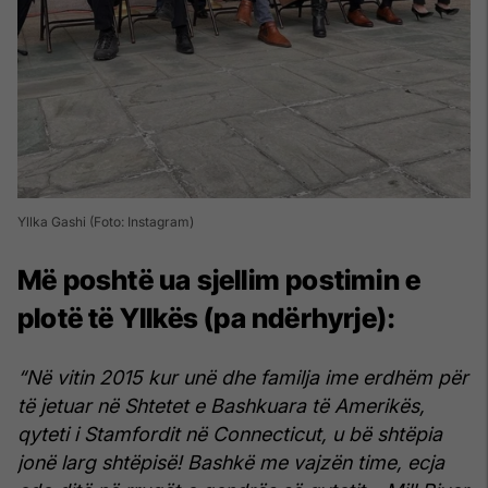
Yllka Gashi (Foto: Instagram)
Më poshtë ua sjellim postimin e
plotë të Yllkës (pa ndërhyrje):
“Në vitin 2015 kur unë dhe familja ime erdhëm për
të jetuar në Shtetet e Bashkuara të Amerikës,
qyteti i Stamfordit në Connecticut, u bë shtëpia
jonë larg shtëpisë!
Bashkë me vajzën time, ecja