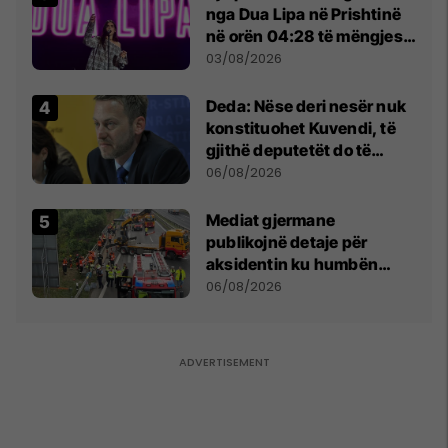
nga Dua Lipa në Prishtinë
në orën 04:28 të mëngjesit
- dhe bota digjitale serbe
03/08/2026
shpall gjendjen e luftës
Deda: Nëse deri nesër nuk
konstituohet Kuvendi, të
gjithë deputetët do të
bëjnë shkelje të rëndë
06/08/2026
kushtetuese
Mediat gjermane
publikojnë detaje për
aksidentin ku humbën
jetën tre mërgimtarë nga
06/08/2026
Komogllava e Ferizajt