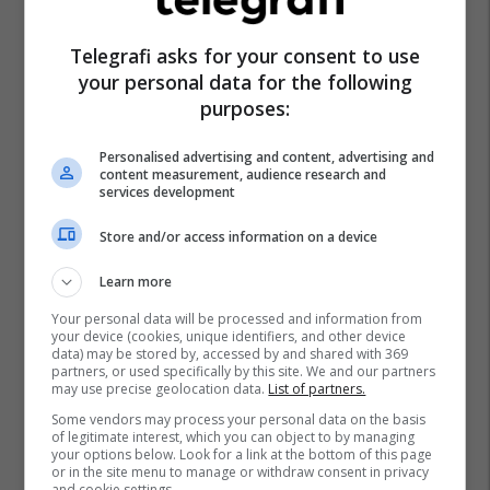
Telegrafi asks for your consent to use
your personal data for the following
purposes:
Personalised advertising and content, advertising and
content measurement, audience research and
services development
Store and/or access information on a device
Learn more
Your personal data will be processed and information from
your device (cookies, unique identifiers, and other device
data) may be stored by, accessed by and shared with 369
partners, or used specifically by this site. We and our partners
may use precise geolocation data.
List of partners.
Some vendors may process your personal data on the basis
of legitimate interest, which you can object to by managing
your options below. Look for a link at the bottom of this page
or in the site menu to manage or withdraw consent in privacy
and cookie settings.