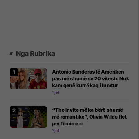
Nga Rubrika
Antonio Banderas lë Amerikën
pas më shumë se 20 vitesh: Nuk
kam qenë kurrë kaq i lumtur
Yjet
“The Invite më ka bërë shumë
më romantike”, Olivia Wilde flet
për filmin e ri
Yjet