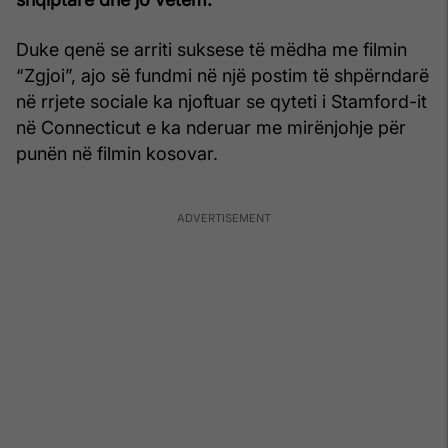
Duke qenë se arriti suksese të mëdha me filmin
“Zgjoi”, ajo së fundmi në një postim të shpërndarë
në rrjete sociale ka njoftuar se qyteti i Stamford-it
në Connecticut e ka nderuar me mirënjohje për
punën në filmin kosovar.