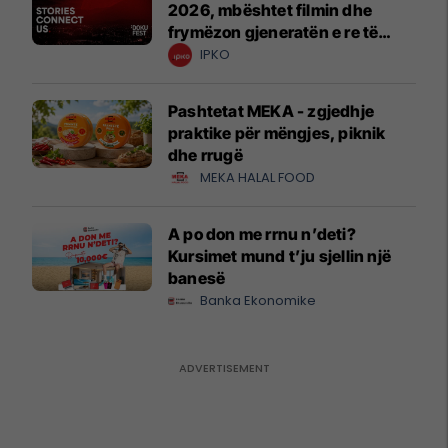
2026, mbështet filmin dhe
frymëzon gjeneratën e re të
krijuesve
IPKO
Pashtetat MEKA - zgjedhje
praktike për mëngjes, piknik
dhe rrugë
MEKA HALAL FOOD
A po don me rrnu n’deti?
Kursimet mund t’ju sjellin një
banesë
Banka Ekonomike