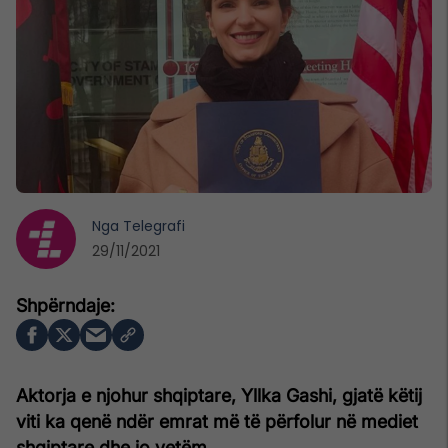
Nga
Telegrafi
29/11/2021
Aktorja e njohur shqiptare, Yllka Gashi, gjatë këtij
viti ka qenë ndër emrat më të përfolur në mediet
shqiptare dhe jo vetëm.