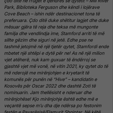
çdo ditë në rrugët e qendrës së qytetit – Mill River
Park, Biblioteka Ferguson dhe këndi i lojërave
Cove Beach – ishin ndër destinacionet tona të
preferuara. Çdo ditë duke shëtitur lagjet dhe duke
mësuar gjëra të reja dhe teksa më mungonte
familja dhe vendlindja ime, Stamford arriti të më
sillte gëzim dhe siguri në jetë. Edhe pse ne
tashmë jetojmë në një tjetër qytet, Stamfordi ende
mbetet një shtëpi e dytë për ne!
As në një milion
vjet atëherë, nuk kam guxuar të ëndërroj se
gjashtë vjet më vonë, në vitin 2021, ky qytet do të
më nderojë me mirënjohjen e kryetarit të
komunës për punën në “Hive” – kandidatin e
Kosovës për Oscar 2022 dhe dashtë Zoti të
nominuarin.
Jam thellësisht e nderuar dhe
mirënjohëse!
Kjo mirënjohje është edhe më e
veçantë sepse m’u dha dje ndërsa po festonim
festën e Pavarësisë/Flamurit Shqiptar.
Në këtë