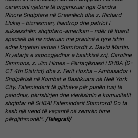
ceremoni vjetore të organizuar nga Qendra
Rinore Shqiptare në Greenëich dhe z. Richard
Llukaj – biznesmen, filantrop dhe patriot i
suksesshëm shqiptaro-amerikan – ndër të ftuarit
specialë që na nderuan me praninë e tyre ishin
edhe kryetari aktual i Stamfordit z. David Martin.
Kryetarja e sapozgjedhur e bashkisë znj. Caroline
Simmons,
z. Jim Himes – Përfaqësuesi i SHBA (D-
CT 4th District) dhe
z. Ferit Hoxha – Ambasador i
Shqipërisë në Kombet e Bashkuara në Neë York
City.
Faleminderit të gjithëve për punën tuaj të
palodhur, përfshirjen dhe vlerësimin e komunitetit
shqiptar në SHBA!
Faleminderit Stamford!
Do ta
kesh një vend të veçantë në zemrën time
përgjithmonë!”.
/Telegrafi/