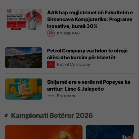
AAB hap regjistrimet në Fakultetin e
Shkencave Kompjuterike: Programe
inovative, bursë 30%
Kolegji AAB
Petrol Company vazhdon të ofrojë
cilësi dhe kursim për klientët
Petrol Company
Shija më e re e verës në Popeyes ka
arritur: Lime & Jalapeño
Popeyes
Kampionati Botëror 2026