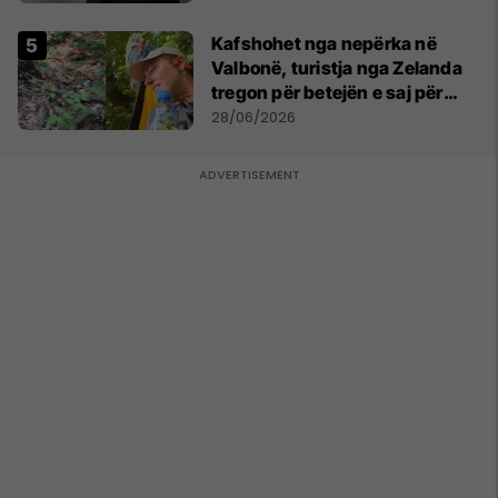
Kafshohet nga nepërka në
Valbonë, turistja nga Zelanda
tregon për betejën e saj për
mbijetesë
28/06/2026