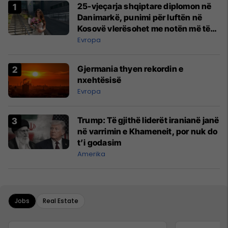
25-vjeçarja shqiptare diplomon në
Danimarkë, punimi për luftën në
Kosovë vlerësohet me notën më të
lartë
Evropa
Gjermania thyen rekordin e
nxehtësisë
Evropa
Trump: Të gjithë liderët iranianë janë
në varrimin e Khameneit, por nuk do
t’i godasim
Amerika
Jobs
Real Estate