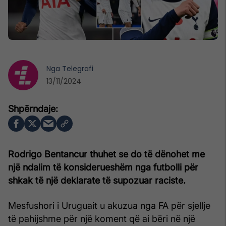
Nga
Telegrafi
13/11/2024
Rodrigo Bentancur thuhet se do të dënohet me
një ndalim të konsiderueshëm nga futbolli për
shkak të një deklarate të supozuar raciste.
Mesfushori i Uruguait u akuzua nga FA për sjellje
të pahijshme për një koment që ai bëri në një