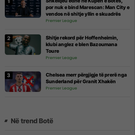
Shkëlqeu edhe në Kupën e Botës,
por nuk e bind Marescan: Man City e
vendos në shitje yllin e skuadrës
Premier League
Shitje rekord për Hoffenheimin,
klubi anglez e blen Bazoumana
Toure
Premier League
Chelsea merr përgjigje të prerë nga
Sunderland për Granit Xhakën
Premier League
Në trend Botë