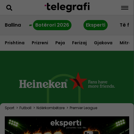
Ballina
Botërori 2026
Eksperti
Të fu
Prishtina
Prizreni
Peja
Ferizaj
Gjakova
Mitrov
Sport
>
Futboll
>
Ndërkombëtare
>
Premier League