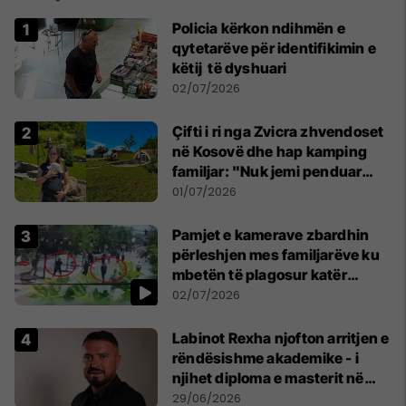
Policia kërkon ndihmën e
qytetarëve për identifikimin e
këtij të dyshuari
02/07/2026
Çifti i ri nga Zvicra zhvendoset
në Kosovë dhe hap kamping
familjar: "Nuk jemi penduar
asnjë ditë"
01/07/2026
Pamjet e kamerave zbardhin
përleshjen mes familjarëve ku
mbetën të plagosur katër
persona
02/07/2026
Labinot Rexha njofton arritjen e
rëndësishme akademike - i
njihet diploma e masterit në
Psikologji në Zvicër
29/06/2026