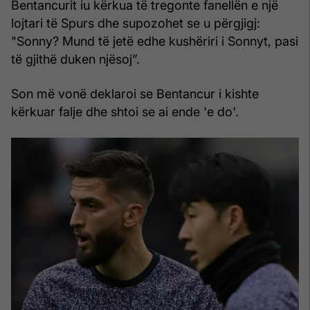
Bentancurit iu kërkua të tregonte fanellën e një
lojtari të Spurs dhe supozohet se u përgjigj:
"Sonny? Mund të jetë edhe kushëriri i Sonnyt, pasi
të gjithë duken njësoj”.
Son më vonë deklaroi se Bentancur i kishte
kërkuar falje dhe shtoi se ai ende 'e do'.