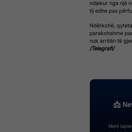
ndjekur nga një nu
tij edhe pas përfu
Ndërkohë, qyteta
parakohshme parla
nuk arritën të gje
/Telegrafi/