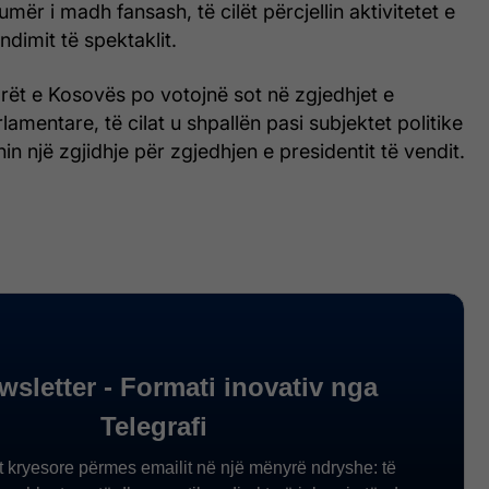
mër i madh fansash, të cilët përcjellin aktivitetet e
ndimit të spektaklit.
rët e Kosovës po votojnë sot në zgjedhjet e
mentare, të cilat u shpallën pasi subjektet politike
nin një zgjidhje për zgjedhjen e presidentit të vendit.