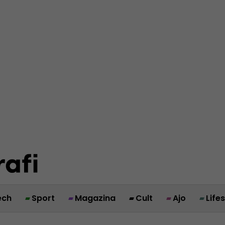
ech
Sport
Magazina
Cult
Ajo
Life