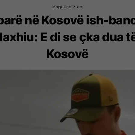
Magazina
>
Yjet
parë në Kosovë ish-banor
axhiu: E di se çka dua 
Kosovë