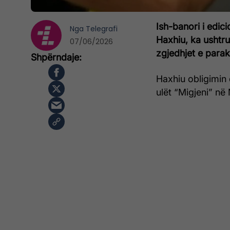
Ish-banori i edic
Nga
Telegrafi
Haxhiu, ka ushtrua
07/06/2026
zgjedhjet e par
Haxhiu obligimin 
ulët “Migjeni” në 