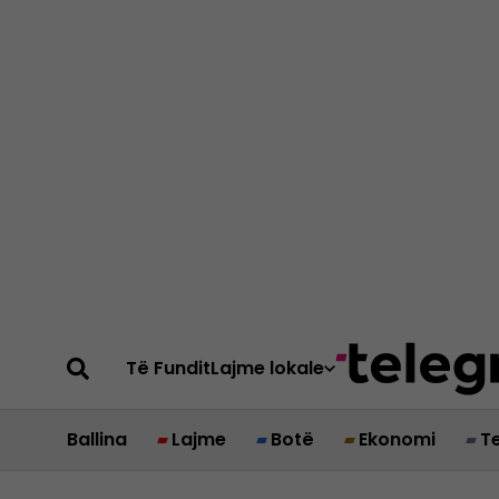
Të Fundit
Lajme lokale
Ballina
Lajme
Botë
Ekonomi
T