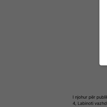
I njohur për publ
4, Labinoti vazhdo