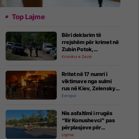
Top Lajme
​Bëri deklarim të
rrejshëm për krimet në
Zubin Potok,
“dëshmitari” nga
Kronika e Zezë
Zupçi ndalet 48 orë
Rritet në 17 numri i
viktimave nga sulmi
rus në Kiev, Zelensky
kërkon më shumë
Evropa
mbrojtje ajrore
Nis asfaltimi i rrugës
“Ilir Konushevci” pas
përplasjeve për
ngushtimin e saj
Lajme