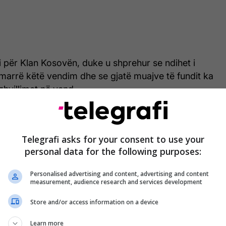
oli për Klan Kosovën, duke u shprehur se ndihet i
 marrë këtë vendim dhe se gjatë muajve të fundit ka
zhvillimet në vend.
shëm. Që katër muaj jam duke jetuar në Kosovë, i
imet e sistemit, e di se çka dua me u përmirësu në
Telegrafi asks for your consent to use your
 e kam bërë edhe një research të vogël”, deklaroi
personal data for the following purposes:
Personalised advertising and content, advertising and content
measurement, audience research and services development
Store and/or access information on a device
Learn more