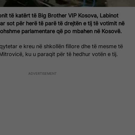
ionit të katërt të Big Brother VIP Kosova, Labinot
r sot për herë të parë të drejtën e tij të votimit në
akohshme parlamentare që po mbahen në Kosovë.
qytetar e kreu në shkollën fillore dhe të mesme të
Mitrovicë, ku u paraqit për të hedhur votën e tij.