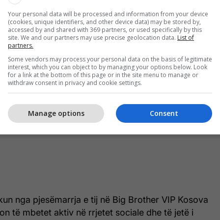
Your personal data will be processed and information from your device
(cookies, unique identifiers, and other device data) may be stored by,
accessed by and shared with 369 partners, or used specifically by this
site. We and our partners may use precise geolocation data.
List of
partners.
Some vendors may process your personal data on the basis of legitimate
interest, which you can object to by managing your options below. Look
for a link at the bottom of this page or in the site menu to manage or
withdraw consent in privacy and cookie settings.
Manage options
Consent
ikun nga pjesëmarrja e tij në Big Brother VIP Kosova
n të mbetet aktiv në rrjetet sociale dhe të jetë i