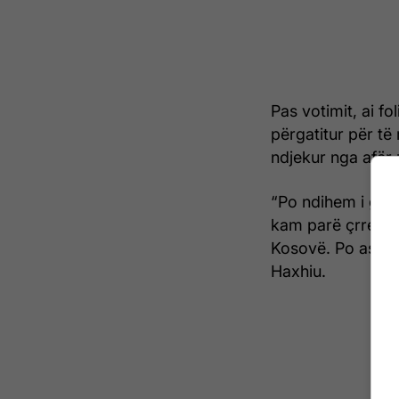
Pas votimit, ai f
përgatitur për të
ndjekur nga afër 
“Po ndihem i gat
kam parë çrregull
Kosovë. Po ashtu
Haxhiu.