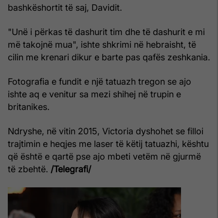
bashkëshortit të saj, Davidit.
"Unë i përkas të dashurit tim dhe të dashurit e mi
më takojnë mua", ishte shkrimi në hebraisht, të
cilin me krenari dikur e barte pas qafës zeshkania.
Fotografia e fundit e një tatuazh tregon se ajo
ishte aq e venitur sa mezi shihej në trupin e
britanikes.
Ndryshe, në vitin 2015, Victoria dyshohet se filloi
trajtimin e heqjes me laser të këtij tatuazhi, kështu
që është e qartë pse ajo mbeti vetëm në gjurmë
të zbehtë.
/Telegrafi/