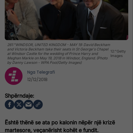
261:"WINDSOR, UNITED KINGDOM - MAY 19: David Beckham
and Victoria Beckham take their seats in St George's Chapel
12:"Getty
at Windsor Castle for the wedding of Prince Harry and
Images
Meghan Markle on May 19, 2018 in Windsor, England. (Photo
by Danny Lawson - WPA Pool/Getty Images)
Nga
Telegrafi
12/12/2018
Është thënë se ata po kalonin nëpër një krizë
martesore, veçanërisht kohët e fundit.