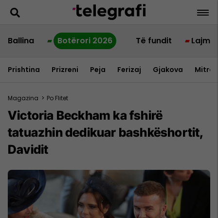
Ballina
Botërori 2026
Të fundit
Lajme
Prishtina
Prizreni
Peja
Ferizaj
Gjakova
Mitrov
Magazina
>
Po Flitet
Victoria Beckham ka fshirë
tatuazhin dedikuar bashkëshortit,
Davidit