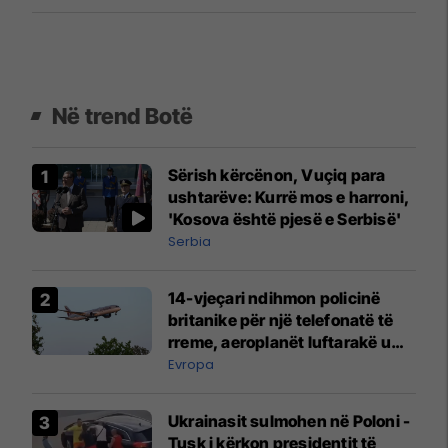
Në trend Botë
Sërish kërcënon, Vuçiq para
ushtarëve: Kurrë mos e harroni,
'Kosova është pjesë e Serbisë'
Serbia
14-vjeçari ndihmon policinë
britanike për një telefonatë të
rreme, aeroplanët luftarakë u
ngritën në ajër për të
Evropa
interceptuar fluturaken e Qatar
Airways që po shkonte drejt
Ukrainasit sulmohen në Poloni -
Mançesterit
Tusk i kërkon presidentit të