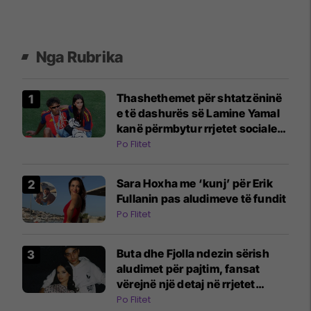
Nga Rubrika
Thashethemet për shtatzëninë
e të dashurës së Lamine Yamal
kanë përmbytur rrjetet sociale:
E gjitha filloi me një video në
Po Flitet
TikTok
Sara Hoxha me ‘kunj’ për Erik
Fullanin pas aludimeve të fundit
Po Flitet
Buta dhe Fjolla ndezin sërish
aludimet për pajtim, fansat
vërejnë një detaj në rrjetet
sociale
Po Flitet