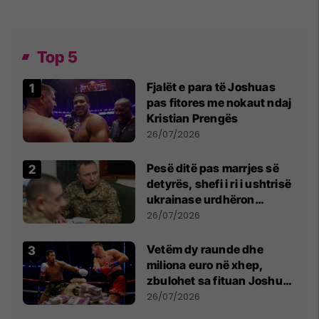
Top 5
Fjalët e para të Joshuas
pas fitores me nokaut ndaj
Kristian Prengës
26/07/2026
Pesë ditë pas marrjes së
detyrës, shefi i ri i ushtrisë
ukrainase urdhëron
kontroll të madh
26/07/2026
Vetëm dy raunde dhe
miliona euro në xhep,
zbulohet sa fituan Joshua
e Prenga
26/07/2026