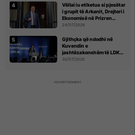
Vëllai iu etiketua si pjesëtar
i grupit të Arkanit, Drejtori i
Ekonomisë në Prizren
mohon pretendimet
24/07/2026
Gjithçka që ndodhi në
Kuvendin e
jashtëzakonshëm të LDK-
së
30/07/2026