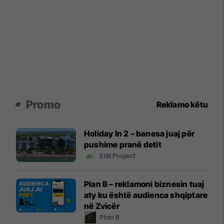
Promo
Reklamo këtu
Holiday In 2 – banesa juaj për
pushime pranë detit
Edil Project
Plan B – reklamoni biznesin tuaj
aty ku është audienca shqiptare
në Zvicër
Plan B