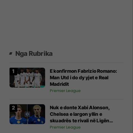
Nga Rubrika
E konfirmon Fabrizio Romano:
Man Utd i do dy yjet e Real
Madridit
Premier League
Nuk e donte Xabi Alonson,
Chelsea e largon yllin e
skuadrës te rivali në Ligën
Premier
Premier League