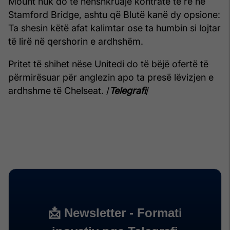
Mount nuk do të nënshkruajë kontratë të re në
Stamford Bridge, ashtu që Blutë kanë dy opsione:
Ta shesin këtë afat kalimtar ose ta humbin si lojtar
të lirë në qershorin e ardhshëm.
Pritet të shihet nëse Unitedi do të bëjë ofertë të
përmirësuar për anglezin apo ta presë lëvizjen e
ardhshme të Chelseat. /
Telegrafi
/