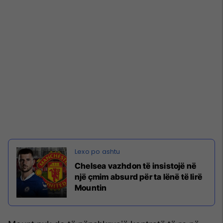
Chelsea vazhdon të insistojë në
një çmim absurd për ta lënë të lirë
Mountin