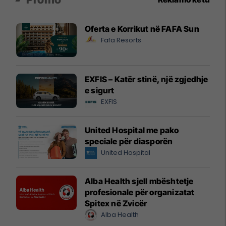
Oferta e Korrikut në FAFA Sun
Fafa Resorts
EXFIS – Katër stinë, një zgjedhje
e sigurt
EXFIS
United Hospital me pako
speciale për diasporën
United Hospital
Alba Health sjell mbështetje
profesionale për organizatat
Spitex në Zvicër
Alba Health