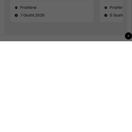
Prishtinë
Prishtinë
7 Gusht 2026
5 Gusht 20
×