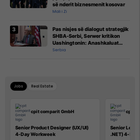
së nderit biznesmenit kosovar
Mali i Zi
Pas nisjes së dialogut strategjik
SHBA-Serbi, Serwer kritikon
Uashingtonin: Anashkaluat
Banjskën, sulmin ndaj KFOR-it
Serbia
dhe rrëmbimin e Policëve të
Kosovës
Jobs
Real Estate
cpit comparit GmbH
cpit 
Senior Product Designer (UX/UI)
Senior Lead 
4-Day Workweek
.NET) 4-Day