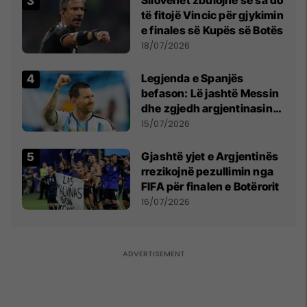
të fitojë Vincic për gjykimin
e finales së Kupës së Botës
18/07/2026
Legjenda e Spanjës
befason: Lë jashtë Messin
dhe zgjedh argjentinasin
më të mirë në botë
15/07/2026
Gjashtë yjet e Argjentinës
rrezikojnë pezullimin nga
FIFA për finalen e Botërorit
16/07/2026