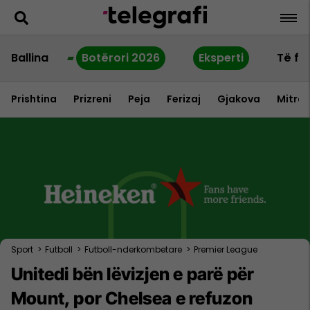
Ballina
Botërori 2026
Eksperti
Të fu
Prishtina
Prizreni
Peja
Ferizaj
Gjakova
Mitrov
Sport
>
Futboll
>
Futboll-nderkombetare
>
Premier League
Unitedi bën lëvizjen e parë për
Mount, por Chelsea e refuzon