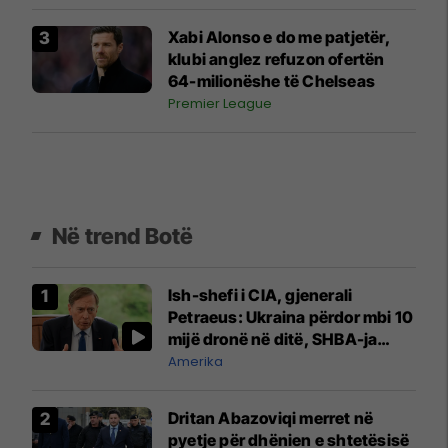
Xabi Alonso e do me patjetër,
klubi anglez refuzon ofertën
64-milionëshe të Chelseas
Premier League
Në trend Botë
Ish-shefi i CIA, gjenerali
Petraeus: Ukraina përdor mbi 10
mijë dronë në ditë, SHBA-ja
mbetet shumë prapa në
Amerika
prodhim
Dritan Abazoviqi merret në
pyetje për dhënien e shtetësisë