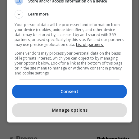
Store and/or access information on a device
Learn more
Your personal data will be processed and information from
your device (cookies, unique identifiers, and other device
data) may be stored by, accessed by and shared with 369
partners, or used specifically by this site. We and our partners
may use precise geolocation data.
List of partners.
Some vendors may process your personal data on the basis
of legitimate interest, which you can object to by managing
your options below. Look for a link at the bottom of this page
or in the site menu to manage or withdraw consent in privacy
and cookie settings.
Consent
Manage options
Promo
Reklamo këtu