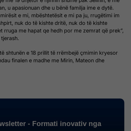
 që më 19 dhjetor e njihnin shumë pak Selinin, e më
uan, u apasionuan dhe u bënë familja ime e dytë.
mirësit e mi, mbështetësit e mi pa ju, rrugëtimi im
hpirt, nuk do të kishte dritë, nuk do të kishte
t rruga me hapat qe hedh por me zemrat që prek”,
tjerash.
ti të shtunën e 18 prillit të rrëmbejë çmimin kryesor
ndau finalen e madhe me Mirin, Mateon dhe