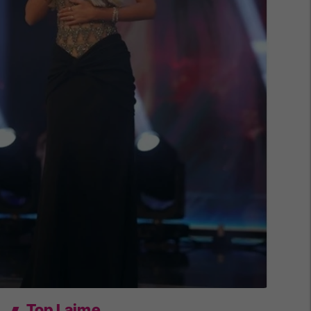
Top Lajme