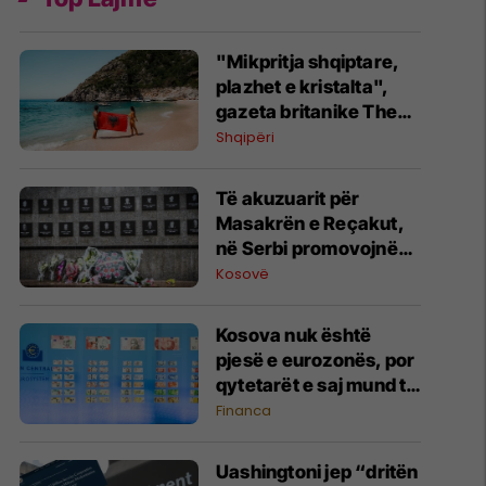
"Mikpritja shqiptare,
plazhet e kristalta",
gazeta britanike The
Sun i kushton artikull
Shqipëri
Shqipërisë: Një perlë
që duhet vizituar
Të akuzuarit për
Masakrën e Reçakut,
në Serbi promovojnë
mohimin e krimit
Kosovë
Kosova nuk është
pjesë e eurozonës, por
qytetarët e saj mund të
votojnë për dizajnin e ri
Financa
të kartëmonedhave
euro
Uashingtoni jep “dritën