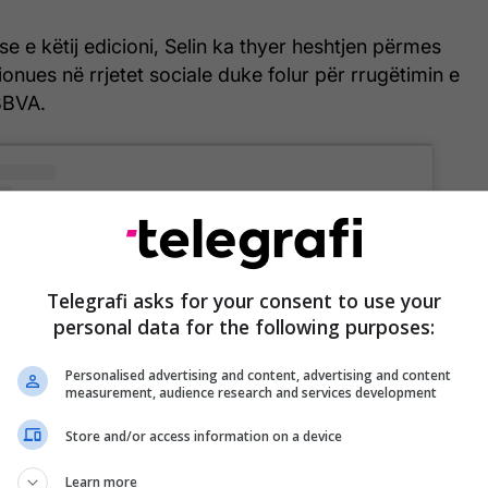
ese e këtij edicioni, Selin ka thyer heshtjen përmes
onues në rrjetet sociale duke folur për rrugëtimin e
BBVA.
Telegrafi asks for your consent to use your
personal data for the following purposes:
Personalised advertising and content, advertising and content
measurement, audience research and services development
s post on Instagram
Store and/or access information on a device
Learn more