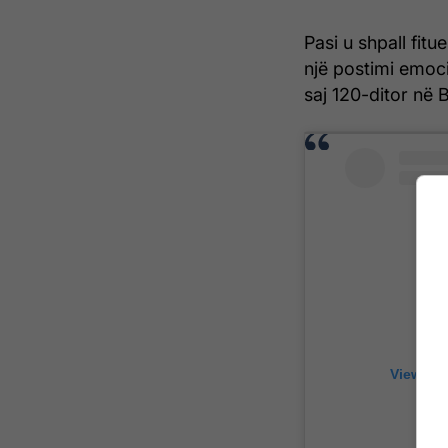
Pasi u shpall fitu
një postimi emoci
saj 120-ditor në 
View thi