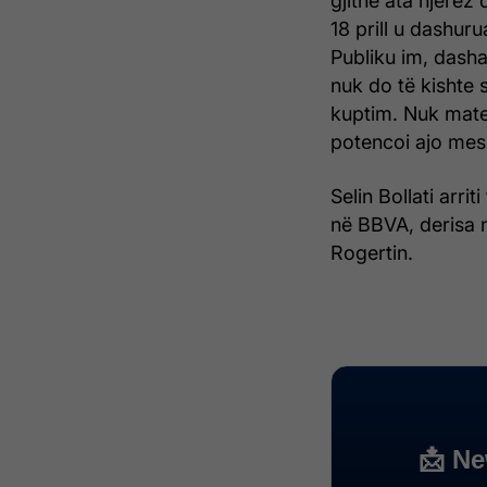
gjithë ata njerëz
18 prill u dashur
Publiku im, dasha
nuk do të kishte s
kuptim. Nuk mate
potencoi ajo mes 
Selin Bollati arri
në BBVA, derisa 
Rogertin.