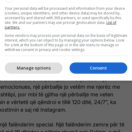
Your personal data will be processed and information from your device
(cookies, unique identifiers, and other device data) may be stored by,
accessed by and shared with 369 partners, or used specifically by this
site. We and our partners may use precise geolocation data.
List of
partners.
Some vendors may process your personal data on the basis of legitimate
Selin Bollati (@selinbollatii)
interest, which you can object to by managing your options below. Look
for a link at the bottom of this page or in the site menu to manage or
withdraw consent in privacy and cookie settings.
Manage options
Consent
n… Nuk është një postim i rëndomtë Instagrami, por
 të mbledhura në pak fjalë mirënjohëse. Një
, emocionues, një përballje jo vetëm me njerëz me
 shtëpi, por mbi të gjitha një përballje me veten
in e vërtetë që qëndroi e tillë 120 ditë, 24/7”, ka
postimin e saj në Instagram.
 një falënderim special. Një falënderim zemre për të