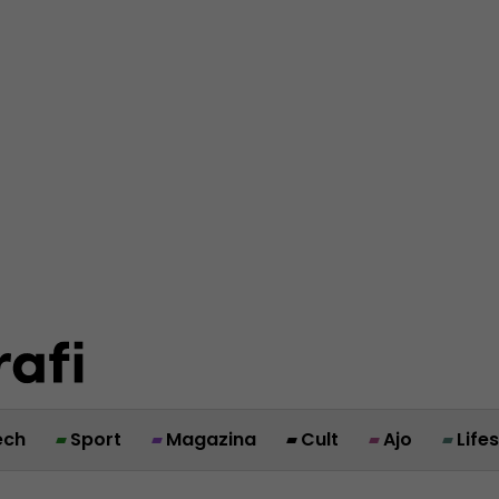
ech
Sport
Magazina
Cult
Ajo
Life