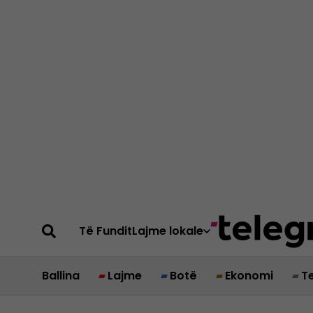
Të Fundit
Lajme lokale
Ballina
Lajme
Botë
Ekonomi
T