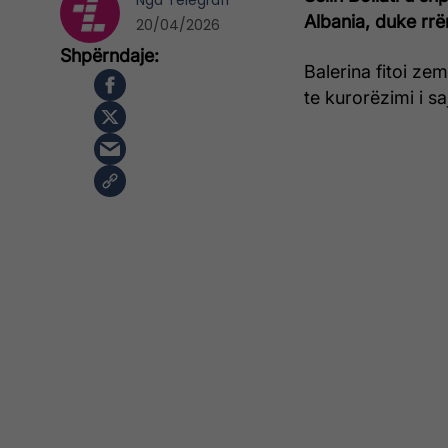
Nga
Telegrafi
Albania, duke rr
20/04/2026
Balerina fitoi ze
te kurorëzimi i saj