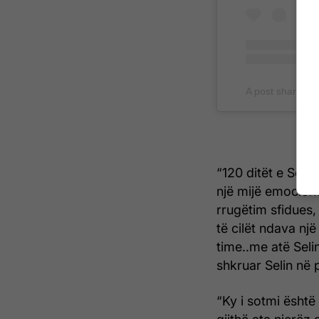
A post shared by 
“120 ditët e Seli
një mijë emocione
rrugëtim sfidues
të cilët ndava një
time..me atë Selin
shkruar Selin në 
“Ky i sotmi është