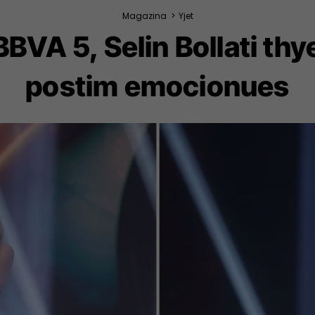
Magazina
>
Yjet
 BBVA 5, Selin Bollati th
postim emocionues