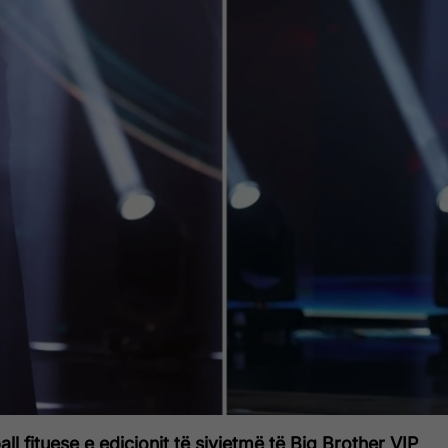
pall fituese e edicionit të sivjetmë të Big Brother VIP