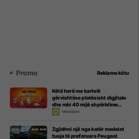
Promo
Reklamo këtu
Këtë herë me kartelë
gërvishtëse plotësisht digjitale
dhe mbi 40 mijë shpërblime
instant!
Meridian
Zgjidhni një nga katër modelet
tuaja të preferuara Peugeot