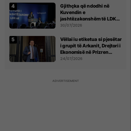
Gjithçka që ndodhi në
Kuvendin e
jashtëzakonshëm të LDK-
së
30/07/2026
Vëllai iu etiketua si pjesëtar
i grupit të Arkanit, Drejtori i
Ekonomisë në Prizren
mohon pretendimet
24/07/2026