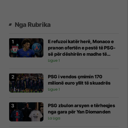
Nga Rubrika
E refuzoi katër herë, Monaco e
pranon ofertën e pestë të PSG-
së për dëshirën e madhe të
Liverpoolit
Ligue 1
PSG i vendos çmimin 170
milionë euro yllit të skuadrës
Ligue 1
PSG zbulon arsyen e tërheqjes
nga gara për Yan Diomanden
La Liga