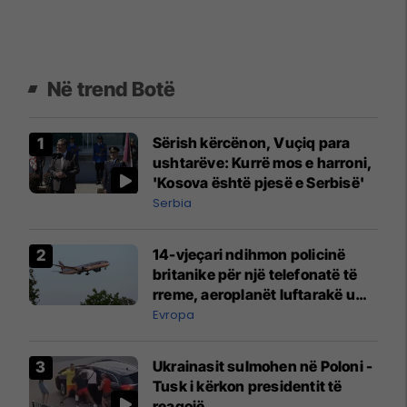
Në trend Botë
Sërish kërcënon, Vuçiq para
ushtarëve: Kurrë mos e harroni,
'Kosova është pjesë e Serbisë'
Serbia
14-vjeçari ndihmon policinë
britanike për një telefonatë të
rreme, aeroplanët luftarakë u
ngritën në ajër për të
Evropa
interceptuar fluturaken e Qatar
Airways që po shkonte drejt
Ukrainasit sulmohen në Poloni -
Mançesterit
Tusk i kërkon presidentit të
reagojë