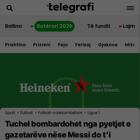
Ballina
Botërori 2026
Të fundit
Lajme
Prishtina
Prizreni
Peja
Ferizaj
Gjakova
Mitrov
Sport
>
Futboll
>
Futboll-nderkombetare
>
Ligue 1
Tuchel bombardohet nga pyetjet e
gazetarëve nëse Messi do t’i