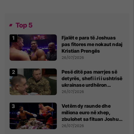
Top 5
Fjalët e para të Joshuas
pas fitores me nokaut ndaj
Kristian Prengës
26/07/2026
Pesë ditë pas marrjes së
detyrës, shefi i ri i ushtrisë
ukrainase urdhëron
kontroll të madh
26/07/2026
Vetëm dy raunde dhe
miliona euro në xhep,
zbulohet sa fituan Joshua
e Prenga
26/07/2026