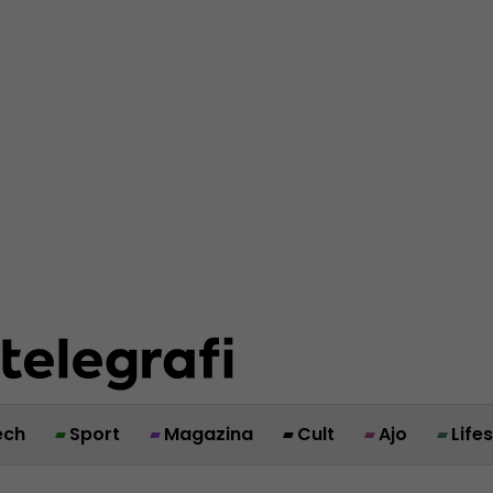
ech
Sport
Magazina
Cult
Ajo
Life