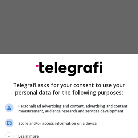
Telegrafi asks for your consent to use your
personal data for the following purposes:
tikë dashurinë, e cila ka përfunduar mes një çifti.
Personalised advertising and content, advertising and content
nisur punën edhe për këngë të tjera, të cilat do t’i
measurement, audience research and services development
ajve të ardhshëm. /Telegrafi/
Store and/or access information on a device
Learn more