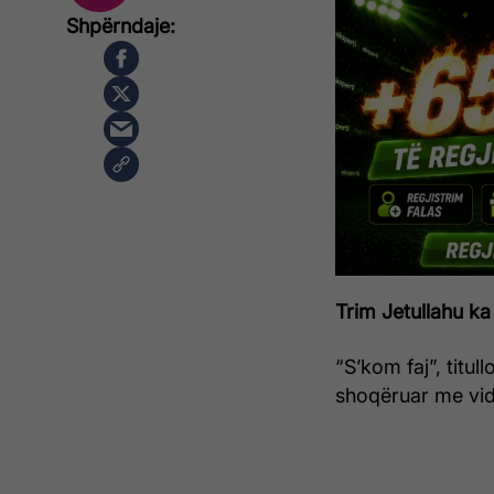
Trim Jetullahu ka 
“S’kom faj”, titul
shoqëruar me vid