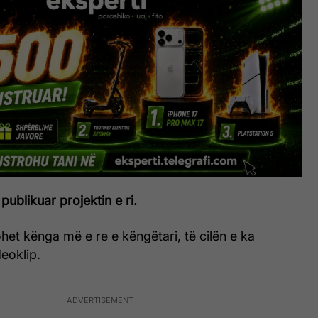
publikuar projektin e ri.
lohet kënga më e re e këngëtari, të cilën e ka
eoklip.