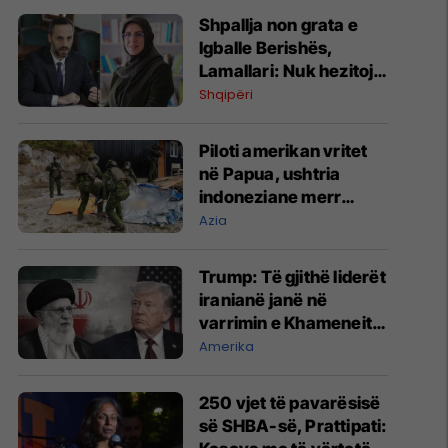
Shpallja non grata e
Igballe Berishës,
Lamallari: Nuk hezitoj
të bëj të njëjtën gjë me
Shqipëri
tjerë
Piloti amerikan vritet
në Papua, ushtria
indoneziane merr
trupin e tij
Azia
Trump: Të gjithë liderët
iranianë janë në
varrimin e Khameneit,
por nuk do t’i godasim
Amerika
​250 vjet të pavarësisë
së SHBA-së, Prattipati: