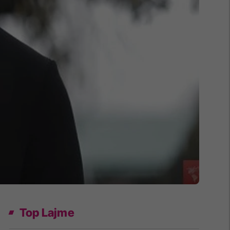
Top Lajme