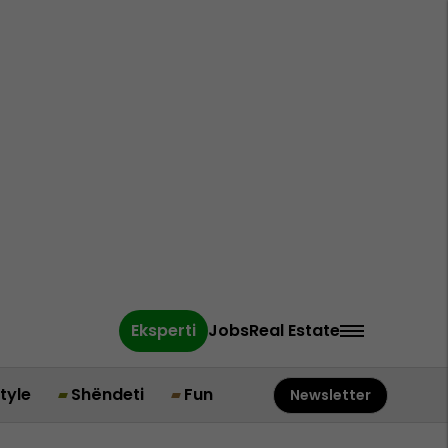
Eksperti
Jobs
Real Estate
style
Shëndeti
Fun
Newsletter