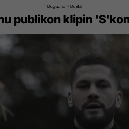
Magazina
>
Muzikë
hu publikon klipin 'S'kom