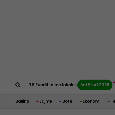
Të Fundit
Lajme lokale
Botërori 2026
Ballina
Lajme
Botë
Ekonomi
T