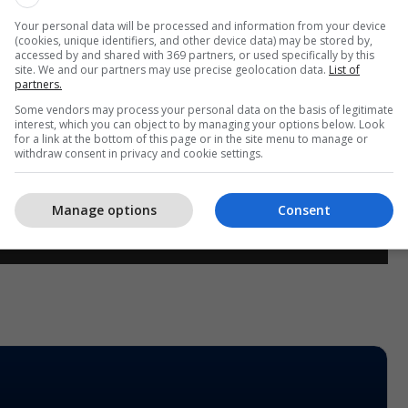
Your personal data will be processed and information from your device
(cookies, unique identifiers, and other device data) may be stored by,
accessed by and shared with 369 partners, or used specifically by this
site. We and our partners may use precise geolocation data.
List of
partners.
Some vendors may process your personal data on the basis of legitimate
interest, which you can object to by managing your options below. Look
for a link at the bottom of this page or in the site menu to manage or
withdraw consent in privacy and cookie settings.
Manage options
Consent