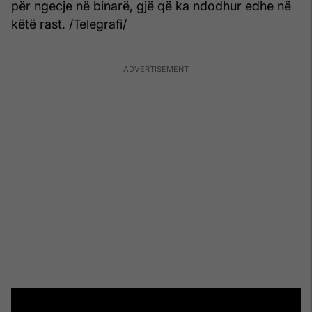
për ngecje në binarë, gjë që ka ndodhur edhe në
këtë rast. /Telegrafi/