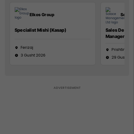
Elkos Group
Solac
Specialist Mishi (Kasap)
Sales Devel
Manager
Ferizaj
Prishtinë
3 Gusht 2026
29 Gusht 2