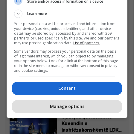
26/07/2026
Store and/or access information on a device
Learn more
Pesë ditë pas marrjes së
detyrës, shefi i ri i ushtrisë
Your personal data will be processed and information from
ukrainase urdhëron
your device (cookies, unique identifiers, and other device
data) may be stored by, accessed by and shared with 369
kontroll të madh
26/07/2026
partners, or used specifically by this site. We and our partners
may use precise geolocation data.
List of partners.
Vetëm dy raunde dhe
Some vendors may process your personal data on the basis
miliona euro në xhep,
of legitimate interest, which you can object to by managing
your options below. Look for a link at the bottom of this page
zbulohet sa fituan Joshua
or in the site menu to manage or withdraw consent in privacy
e Prenga
26/07/2026
and cookie settings.
Vëllai iu etiketua si pjesëtar
Consent
i grupit të Arkanit, Drejtori i
Ekonomisë në Prizren
mohon pretendimet
24/07/2026
Manage options
Gjithçka që ndodhi në
Kuvendin e
jashtëzakonshëm të LDK-