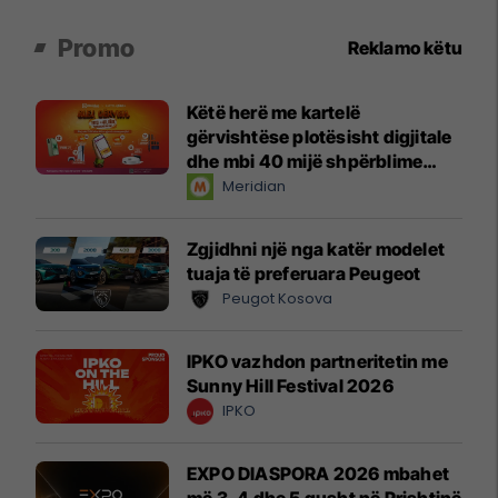
Promo
Reklamo këtu
Këtë herë me kartelë
gërvishtëse plotësisht digjitale
dhe mbi 40 mijë shpërblime
instant!
Meridian
Zgjidhni një nga katër modelet
tuaja të preferuara Peugeot
Peugot Kosova
IPKO vazhdon partneritetin me
Sunny Hill Festival 2026
IPKO
EXPO DIASPORA 2026 mbahet
më 3, 4 dhe 5 gusht në Prishtinë