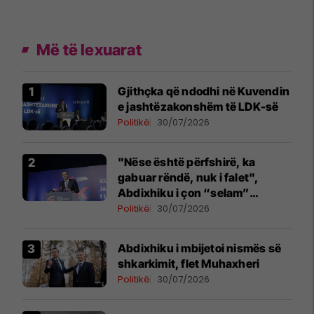
Më të lexuarat
Gjithçka që ndodhi në Kuvendin
e jashtëzakonshëm të LDK-së
Politikë
30/07/2026
"Nëse është përfshirë, ka
gabuar rëndë, nuk i falet",
Abdixhiku i çon “selam”
Përparim Ramës
Politikë
30/07/2026
Abdixhiku i mbijetoi nismës së
shkarkimit, flet Muhaxheri
Politikë
30/07/2026