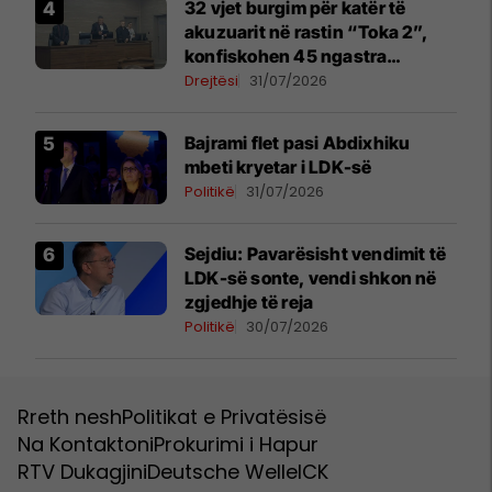
32 vjet burgim për katër të
akuzuarit në rastin “Toka 2”,
konfiskohen 45 ngastra
kadastrale
Drejtësi
31/07/2026
Bajrami flet pasi Abdixhiku
mbeti kryetar i LDK-së
Politikë
31/07/2026
Sejdiu: Pavarësisht vendimit të
LDK-së sonte, vendi shkon në
zgjedhje të reja
Politikë
30/07/2026
Rreth nesh
Politikat e Privatësisë
Na Kontaktoni
Prokurimi i Hapur
RTV Dukagjini
Deutsche Welle
ICK