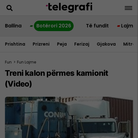
Ballina
Botërori 2026
Të fundit
Lajme
Prishtina
Prizreni
Peja
Ferizaj
Gjakova
Mitrov
Fun
>
Fun Lajme
Treni kalon përmes kamionit
(Video)