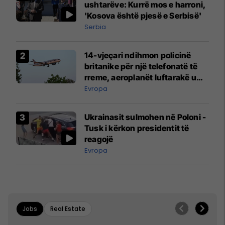
ushtarëve: Kurrë mos e harroni,
'Kosova është pjesë e Serbisë'
Serbia
14-vjeçari ndihmon policinë
britanike për një telefonatë të
rreme, aeroplanët luftarakë u
ngritën në ajër për të
Evropa
interceptuar fluturaken e Qatar
Airways që po shkonte drejt
Ukrainasit sulmohen në Poloni -
Mançesterit
Tusk i kërkon presidentit të
reagojë
Evropa
Jobs
Real Estate