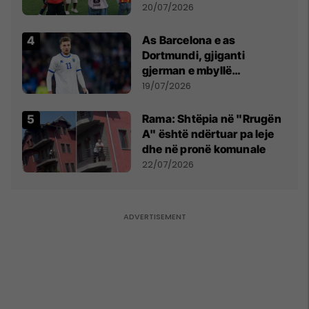
vëmendjen pas finales së
20/07/2026
Kupës së Botës
As Barcelona e as
Dortmundi, gjiganti
gjerman e mbyllë
marrëveshjen për Fisnik
19/07/2026
Asllanin
Rama: Shtëpia në "Rrugën
A" është ndërtuar pa leje
dhe në pronë komunale
22/07/2026