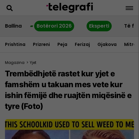
Ballina
Botërori 2026
Eksperti
Të fu
Prishtina
Prizreni
Peja
Ferizaj
Gjakova
Mitrov
Magazina
>
Yjet
Trembëdhjetë rastet kur yjet e
famshëm u takuan mes vete kur
ishin fëmijë dhe ruajtën miqësinë e
tyre (Foto)