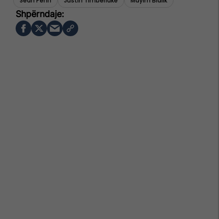
Sean Penn
Justin Timberlake
Mayim Bialik