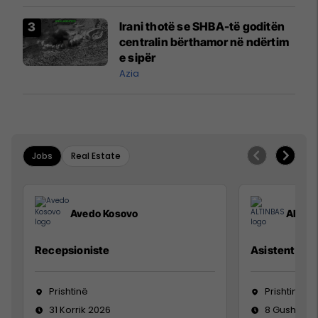
Irani thotë se SHBA-të goditën
centralin bërthamor në ndërtim
e sipër
Azia
Jobs
Real Estate
Avedo Kosovo
ALTIN
Recepsioniste
Asistente e S
Prishtinë
Prishtinë
31 Korrik 2026
8 Gusht 20