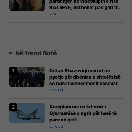
paraqitjen në videoklipin e ri të
KATSEYE, rikthehet pas gati tri
dekadash
Yjet
Në trend Botë
Dritan Abazoviqi merret në
pyetje për dhënien e shtetësisë
së nderit biznesmenit kosovar
Mali i Zi
Aeroplani më i ri luftarak i
Gjermanisë u ngrit për herë të
parë në qiell
Evropa