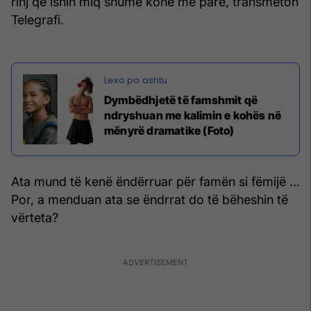
rinj që ishin miq shumë kohë më parë, transmeton
Telegrafi.
Dymbëdhjetë të famshmit që
ndryshuan me kalimin e kohës në
mënyrë dramatike (Foto)
Ata mund të kenë ëndërruar për famën si fëmijë ...
Por, a menduan ata se ëndrrat do të bëheshin të
vërteta?