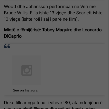
Wood dhe Johansson performuan në Veri me
Bruce Willis. Elija ishte 13 vjeçe dhe Scarlett ishte
10 vjeçe (ishte roli i saj i parë në film).
Miqtë e fëmijërisë: Tobey Maguire dhe Leonardo
DiCaprio
See on Instagram
Duke filluar nga fundi i viteve '80, ata ndonjëherë
u takuan gjatë filmave dhe më në fund u bënë