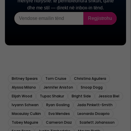
Britney Spears
Tom Cruise
Christina Aguilera
Alyssa Milano
Jennifer Aniston
Snoop Dogg
Elijah Wood
Tupac Shakur
Bright Side
Jessica Biel
Ivyann Schwan
Ryan Gosling
Jada Pinkett-Smith
Macaulay Culkin
Eva Mendes
Leonardo Dicaprio
Tobey Maguire
Cameron Diaz
Scarlett Johansson