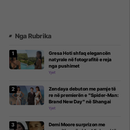
Nga Rubrika
Gresa Hoti shfaq elegancën
natyrale në fotografitë e reja
nga pushimet
Yjet
Zendaya debuton me pamje të
re në premierën e "Spider-Man:
Brand New Day" në Shangai
Yjet
Demi Moore surprizon me