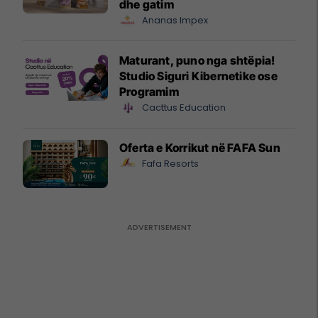
dhe gatim
Ananas Impex
Maturant, puno nga shtëpia!
Studio Siguri Kibernetike ose
Programim
Cacttus Education
Oferta e Korrikut në FAFA Sun
Fafa Resorts