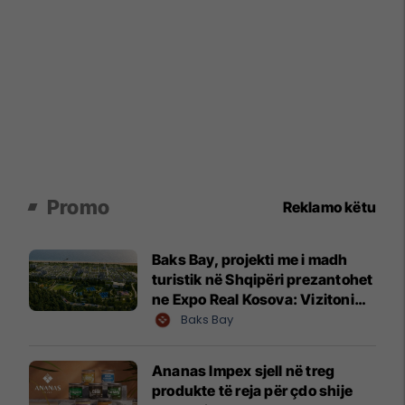
Promo
Reklamo këtu
Baks Bay, projekti me i madh
turistik në Shqipëri prezantohet
ne Expo Real Kosova: Vizitoni
shtandin dhe zbuloni
Baks Bay
mundësitë e investimit
Ananas Impex sjell në treg
produkte të reja për çdo shije