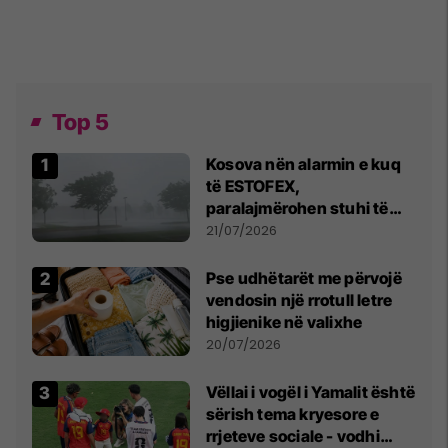
Top 5
Kosova nën alarmin e kuq
të ESTOFEX,
paralajmërohen stuhi të
fuqishme me breshër dhe
21/07/2026
erëra të forta
Pse udhëtarët me përvojë
vendosin një rrotull letre
higjienike në valixhe
20/07/2026
Vëllai i vogël i Yamalit është
sërish tema kryesore e
rrjeteve sociale - vodhi