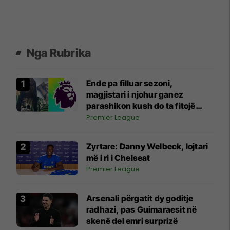
Nga Rubrika
Ende pa filluar sezoni,
magjistari i njohur ganez
parashikon kush do ta fitojë
Ligën Premier
Premier League
Zyrtare: Danny Welbeck, lojtari
më i ri i Chelseat
Premier League
Arsenali përgatit dy goditje
radhazi, pas Guimaraesit në
skenë del emri surprizë