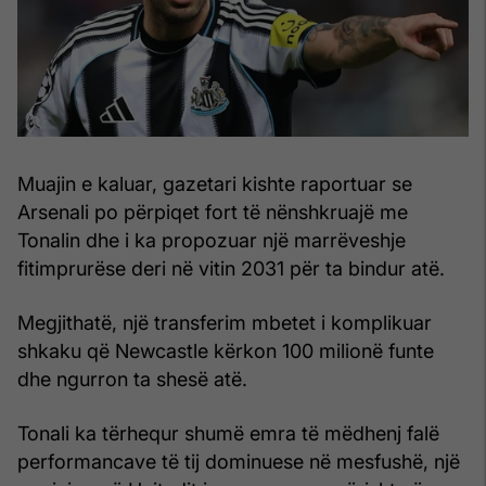
Muajin e kaluar, gazetari kishte raportuar se
Arsenali po përpiqet fort të nënshkruajë me
Tonalin dhe i ka propozuar një marrëveshje
fitimprurëse deri në vitin 2031 për ta bindur atë.
Megjithatë, një transferim mbetet i komplikuar
shkaku që Newcastle kërkon 100 milionë funte
dhe ngurron ta shesë atë.
Tonali ka tërhequr shumë emra të mëdhenj falë
performancave të tij dominuese në mesfushë, një