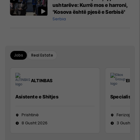
ushtarëve: Kurrë mos e harroni,
'Kosova është pjesë e Serbisë'
Serbia
Jobs
Real Estate
ALTINBAS
Elkos
Asistente e Shitjes
Specialist Mi
Prishtinë
Ferizaj
8 Gusht 2026
3 Gusht 20