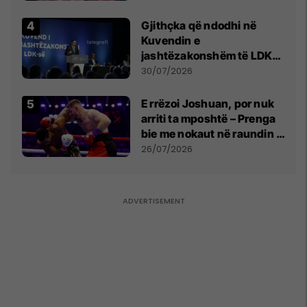
Gjithçka që ndodhi në
Kuvendin e
jashtëzakonshëm të LDK-
së
30/07/2026
E rrëzoi Joshuan, por nuk
arriti ta mposhtë – Prenga
bie me nokaut në raundin e
dytë
26/07/2026