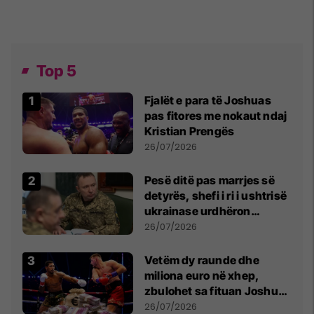
Top 5
Fjalët e para të Joshuas
pas fitores me nokaut ndaj
Kristian Prengës
26/07/2026
Pesë ditë pas marrjes së
detyrës, shefi i ri i ushtrisë
ukrainase urdhëron
kontroll të madh
26/07/2026
Vetëm dy raunde dhe
miliona euro në xhep,
zbulohet sa fituan Joshua
e Prenga
26/07/2026