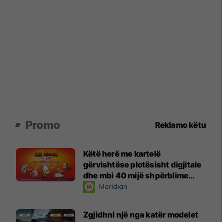
Promo
Reklamo këtu
Këtë herë me kartelë
gërvishtëse plotësisht digjitale
dhe mbi 40 mijë shpërblime
instant!
Meridian
Zgjidhni një nga katër modelet