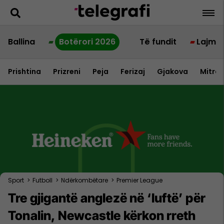
Ballina
Botërori 2026
Të fundit
Lajme
Prishtina
Prizreni
Peja
Ferizaj
Gjakova
Mitrov
Sport
>
Futboll
>
Ndërkombëtare
>
Premier League
Tre gjigantë anglezë në ‘luftë’ për
Tonalin, Newcastle kërkon rreth