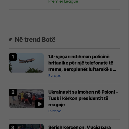
Premier League
Në trend Botë
14-vjeçari ndihmon policinë
britanike për një telefonatë të
rreme, aeroplanët luftarakë u
ngritën në ajër për të
Evropa
interceptuar fluturaken e Qatar
Airways që po shkonte drejt
Ukrainasit sulmohen në Poloni -
Mançesterit
Tusk i kërkon presidentit të
reagojë
Evropa
Sërish kërcënon, Vuçiq para