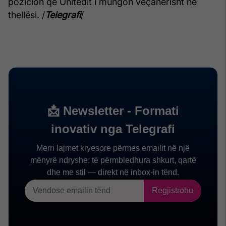
pozicion që Unitedit i mungon veçanërisht në
thellësi. /
Telegrafi
/