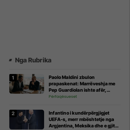
Nga Rubrika
Paolo Maldini zbulon
prapaskenat: Marrëveshja me
Pep Guardiolan ishte afër,
paratë nuk ishin problemi por
Përfaqësueset
diçka tjetër
Infantino i kundërpërgjigjet
UEFA-s, merr mbështetje nga
Argjentina, Meksika dhe e gjithë