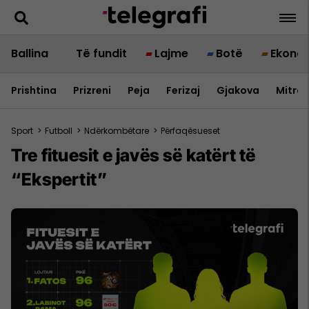
Ballina
Të fundit
Lajme
Botë
Ekono
Prishtina
Prizreni
Peja
Ferizaj
Gjakova
Mitrov
Sport
>
Futboll
>
Ndërkombëtare
>
Përfaqësueset
Tre fituesit e javës së katërt të
“Ekspertit”