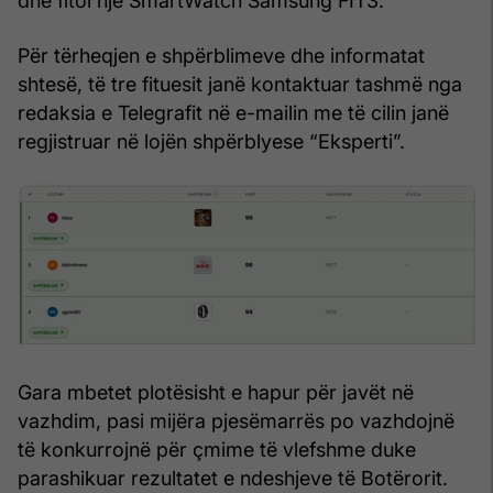
dhe fitoi një SmartWatch Samsung FIT3.
Për tërheqjen e shpërblimeve dhe informatat
shtesë, të tre fituesit janë kontaktuar tashmë nga
redaksia e Telegrafit në e-mailin me të cilin janë
regjistruar në lojën shpërblyese “Eksperti”.
Gara mbetet plotësisht e hapur për javët në
vazhdim, pasi mijëra pjesëmarrës po vazhdojnë
të konkurrojnë për çmime të vlefshme duke
parashikuar rezultatet e ndeshjeve të Botërorit.