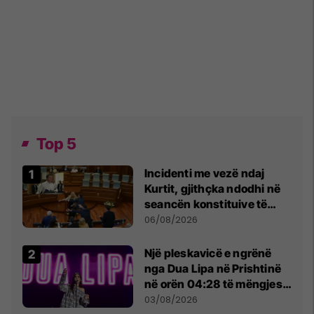
Top 5
Incidenti me vezë ndaj
Kurtit, gjithçka ndodhi në
seancën konstituive të
Kuvendit
06/08/2026
Një pleskavicë e ngrënë
nga Dua Lipa në Prishtinë
në orën 04:28 të mëngjesit
- dhe bota digjitale serbe
03/08/2026