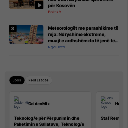
për Kosovën
Politikë
Meteorologët me parashikime të
reja: Ndryshime ekstreme,
muajt e ardhshëm do të jenë të
pazakontë
Nga Bota
Jobs
Real Estate
GoldenMix
Hebs 
Teknolog/e për Përpunimin dhe
Staf Restora
Paketimin e Sallatave; Teknolog/e