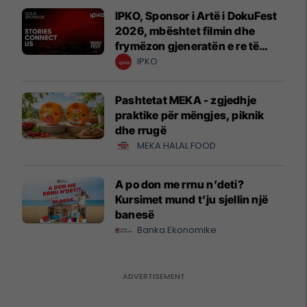
IPKO, Sponsor i Artë i DokuFest
2026, mbështet filmin dhe
frymëzon gjeneratën e re të
krijuesve
IPKO
Pashtetat MEKA - zgjedhje
praktike për mëngjes, piknik
dhe rrugë
MEKA HALAL FOOD
A po don me rrnu n’deti?
Kursimet mund t’ju sjellin një
banesë
Banka Ekonomike