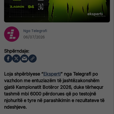
Nga
Telegrafi
06/07/2026
Loja shpërblyese “
Eksperti
” nga Telegrafi po
vazhdon me entuziazëm të jashtëzakonshëm
gjatë Kampionatit Botëror 2026, duke tërhequr
tashmë mbi 6000 përdorues që po testojnë
njohuritë e tyre në parashikimin e rezultateve të
ndeshjeve.