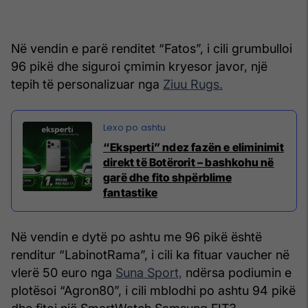
Në vendin e parë renditet “Fatos”, i cili grumbulloi
96 pikë dhe siguroi çmimin kryesor javor, një
tepih të personalizuar nga
Ziuu Rugs.
“Eksperti” ndez fazën e eliminimit
direkt të Botërorit – bashkohu në
garë dhe fito shpërblime
fantastike
Në vendin e dytë po ashtu me 96 pikë është
renditur “LabinotRama”, i cili ka fituar vaucher në
vlerë 50 euro nga
Suna Sport,
ndërsa podiumin e
plotësoi “Agron80”, i cili mblodhi po ashtu 94 pikë