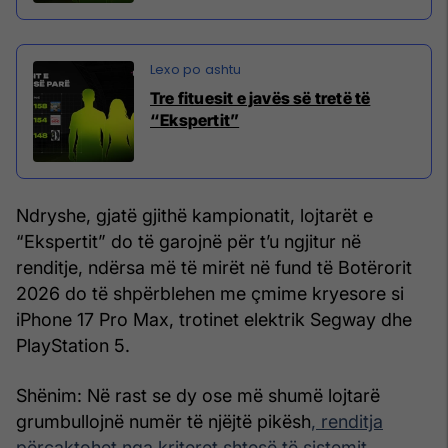
Tre fituesit e javës së tretë të
“Ekspertit”
Ndryshe, gjatë gjithë kampionatit, lojtarët e
“Ekspertit” do të garojnë për t’u ngjitur në
renditje, ndërsa më të mirët në fund të Botërorit
2026 do të shpërblehen me çmime kryesore si
iPhone 17 Pro Max, trotinet elektrik Segway dhe
PlayStation 5.
Shënim: Në rast se dy ose më shumë lojtarë
grumbullojnë numër të njëjtë pikësh
, renditja
përcaktohet nga kriteret shtesë të sistemit
.