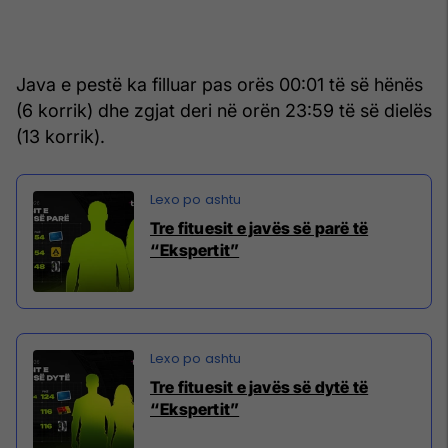
Java e pestë ka filluar pas orës 00:01 të së hënës
(6 korrik) dhe zgjat deri në orën 23:59 të së dielës
(13 korrik).
Tre fituesit e javës së parë të
“Ekspertit”
Tre fituesit e javës së dytë të
“Ekspertit”