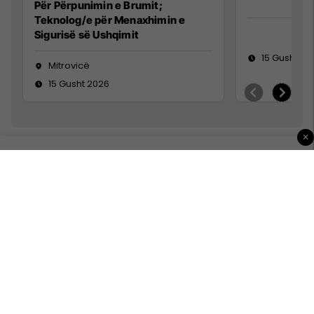
Për Përpunimin e Brumit;
Teknolog/e për Menaxhimin e
Sigurisë së Ushqimit
15 Gusht 20
Mitrovicë
15 Gusht 2026
×