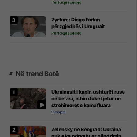
Afrika
Përfaqësueset
Zyrtare: Diego Forlan
përzgjedhës i Uruguait
Përfaqësueset
Në trend Botë
Ukrainasit i kapin ushtarët rusë
në befasi, ishin duke fjetur në
strehimoret e kamufluara
Evropa
Zelensky në Beograd: Ukraina
nuk e ka ndryshuar qëndrimin