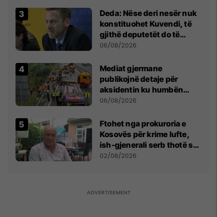
shpall gjendjen e luftës
Deda: Nëse deri nesër nuk
konstituohet Kuvendi, të
gjithë deputetët do të
bëjnë shkelje të rëndë
06/08/2026
kushtetuese
Mediat gjermane
publikojnë detaje për
aksidentin ku humbën
jetën tre mërgimtarë nga
06/08/2026
Komogllava e Ferizajt
Ftohet nga prokuroria e
Kosovës për krime lufte,
ish-gjenerali serb thotë se
dikush e tradhtoi në
02/08/2026
Beograd