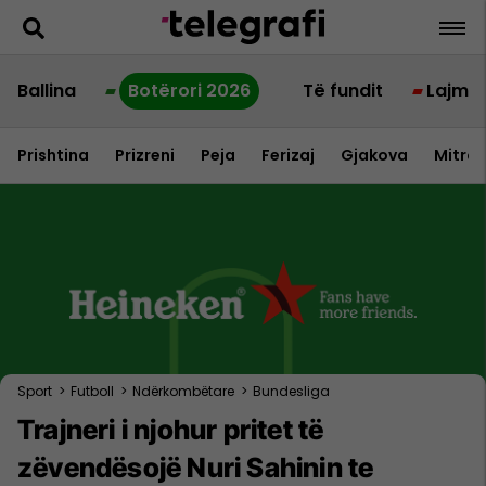
Ballina
Botërori 2026
Të fundit
Lajme
Prishtina
Prizreni
Peja
Ferizaj
Gjakova
Mitrov
Sport
>
Futboll
>
Ndërkombëtare
>
Bundesliga
Trajneri i njohur pritet të
zëvendësojë Nuri Sahinin te