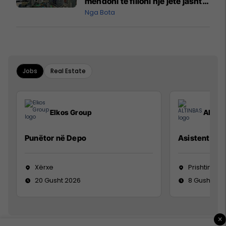
mendoni të filloni një jetë jashtë
vendit?
Nga Bota
Jobs
Real Estate
Elkos Group
ALTIN
Punëtor në Depo
Asistente e S
Xërxe
Prishtinë
20 Gusht 2026
8 Gusht 20
×