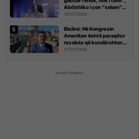
gabuar rëndë, nuk i falet",
Abdixhiku i çon “selam”
Përparim Ramës
30/07/2026
Bislimi: Në Kongresin
Amerikan është paraqitur
rezoluta që kundërshton
mbajtjen e Asamblesë
27/07/2026
Parlamentare të OSBE-së
në Beograd