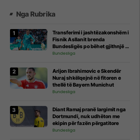
Nga Rubrika
Transferimi i jashtëzakonshëm i
Fisnik Asllanit brenda
Bundesligës po bëhet gjithnjë e
më konkret - detajet e fundit
Bundesliga
Arijon Ibrahimovic e Skendër
Nuraj shkëlqejnë në fitoren e
thellë të Bayern Munichut
Bundesliga
Diant Ramaj pranë largimit nga
Dortmundi, nuk udhëton me
ekipin për fazën përgatitore
Bundesliga