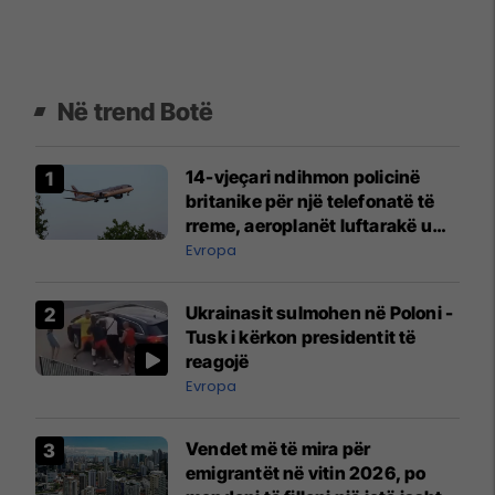
Në trend Botë
14-vjeçari ndihmon policinë
britanike për një telefonatë të
rreme, aeroplanët luftarakë u
ngritën në ajër për të
Evropa
interceptuar fluturaken e Qatar
Airways që po shkonte drejt
Ukrainasit sulmohen në Poloni -
Mançesterit
Tusk i kërkon presidentit të
reagojë
Evropa
Vendet më të mira për
emigrantët në vitin 2026, po