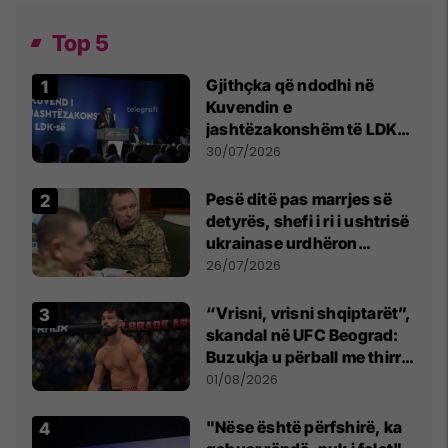
Top 5
Gjithçka që ndodhi në
Kuvendin e
jashtëzakonshëm të LDK-
së
30/07/2026
Pesë ditë pas marrjes së
detyrës, shefi i ri i ushtrisë
ukrainase urdhëron
kontroll të madh
26/07/2026
“Vrisni, vrisni shqiptarët”,
skandal në UFC Beograd:
Buzukja u përball me thirrje
anti-shqiptare nga
01/08/2026
tribunat
"Nëse është përfshirë, ka