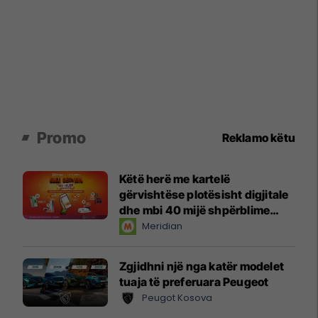
Promo
Reklamo këtu
Këtë herë me kartelë
gërvishtëse plotësisht digjitale
dhe mbi 40 mijë shpërblime
instant!
Meridian
Zgjidhni një nga katër modelet
tuaja të preferuara Peugeot
Peugot Kosova