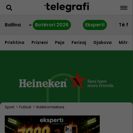
Ballina
Botërori 2026
Eksperti
Të fu
Prishtina
Prizreni
Peja
Ferizaj
Gjakova
Mitrov
Sport
>
Futboll
>
Ndërkombëtare