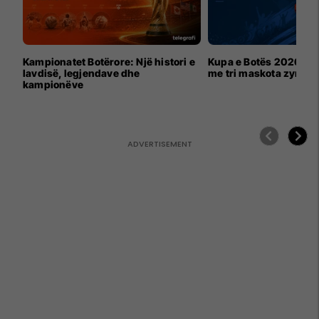
Kampionatet Botërore: Një histori e
Kupa e Botës 2026 për
lavdisë, legjendave dhe
me tri maskota zyrtar
kampionëve