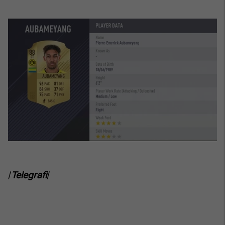
/
Telegrafi
/