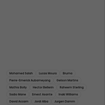
Mohamed Salah
Lucas Moura
Bruma
Pierre-Emerick Aubameyang
Gelson Martins
Mathis Bolly
Hector Bellerin
Raheem Sterling
Sadio Mane
Ernest Asante
Inaki Williams
David Accam
Jordi Alba
Jurgen Damm