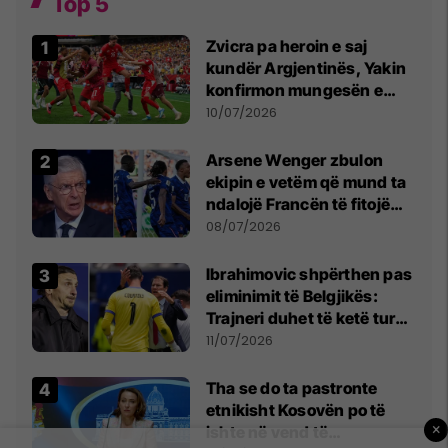
Top 5
Zvicra pa heroin e saj
kundër Argjentinës, Yakin
konfirmon mungesën e
madhe
10/07/2026
Arsene Wenger zbulon
ekipin e vetëm që mund ta
ndalojë Francën të fitojë
Kupën e Botës
08/07/2026
Ibrahimovic shpërthen pas
eliminimit të Belgjikës:
Trajneri duhet të ketë turp,
ai lojtar se meritoi të luante
11/07/2026
Tha se do ta pastronte
etnikisht Kosovën po të
×
ishte në vend të