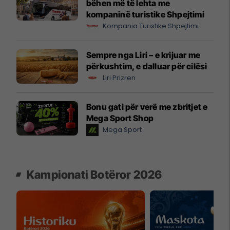
bëhen më të lehta me
kompaninë turistike Shpejtimi
Kompania Turistike Shpejtimi
Sempre nga Liri – e krijuar me
përkushtim, e dalluar për cilësi
Liri Prizren
Bonu gati për verë me zbritjet e
Mega Sport Shop
Mega Sport
Kampionati Botëror 2026