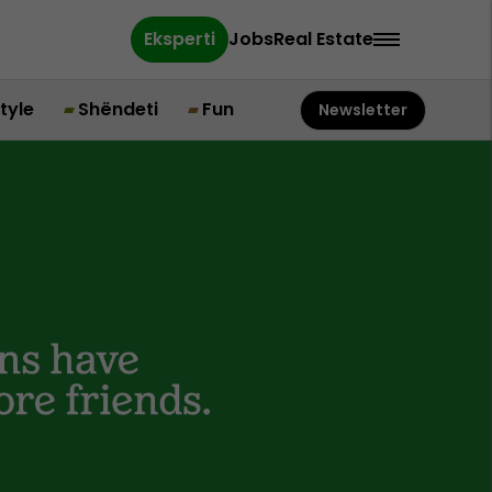
Eksperti
Jobs
Real Estate
style
Shëndeti
Fun
Newsletter