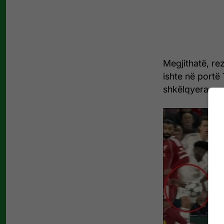
Megjithatë, re
ishte në portë 
shkëlqyera.