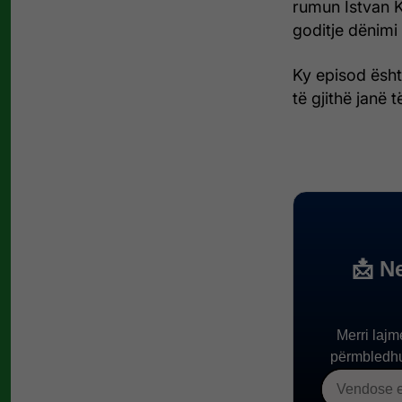
rumun Istvan K
goditje dënimi 
Ky episod ësht
të gjithë janë 