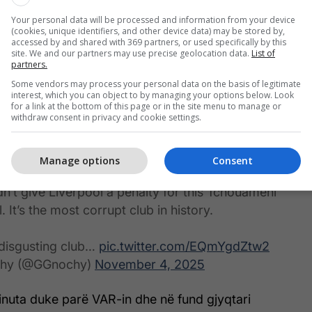
Your personal data will be processed and information from your device
(cookies, unique identifiers, and other device data) may be stored by,
accessed by and shared with 369 partners, or used specifically by this
site. We and our partners may use precise geolocation data.
List of
partners.
 përshkua gjithashtu edhe një polemikë të madhe,
Some vendors may process your personal data on the basis of legitimate
 fansat e futbollin mendojnë se Reds u dëmtuan.
interest, which you can object to by managing your options below. Look
for a link at the bottom of this page or in the site menu to manage or
withdraw consent in privacy and cookie settings.
uhej në minutën e 29-të, Dominik Szoboszlai gjuajti
oditi dorën e mesfushorit të Realit, Aurelien
Manage options
Consent
n’t give Liverpool a penalty for this Tchouameni
. It’s the most corrupt club in history.
disgusting club…
pic.twitter.com/EQmYgdZtw2
hy (@GGnochy)
November 4, 2025
nuta duke parë VAR-in dhe në fund gjyqtari