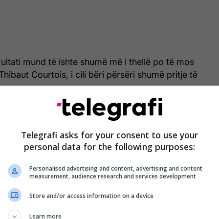
zultati mund të ishte shumë më i thellë po të mos
Thibaut Courtois, i cili bëri përsëri shumë pritje të
Telegrafi asks for your consent to use your
personal data for the following purposes:
Personalised advertising and content, advertising and content
measurement, audience research and services development
Store and/or access information on a device
Learn more