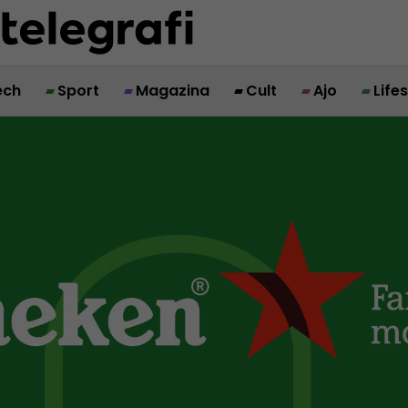
ech
Sport
Magazina
Cult
Ajo
Life