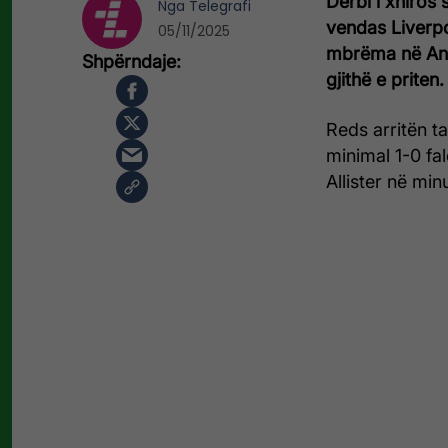
Derbi i xhiros
Nga
Telegrafi
vendas Liverpo
05/11/2025
mbrëma në Anfi
gjithë e priten.
Reds arritën t
minimal 1-0 fa
Allister në min