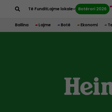
Të Fundit
Lajme lokale
Botërori 2026
Ballina
Lajme
Botë
Ekonomi
T