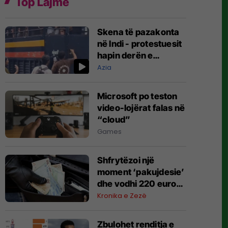
Top Lajme
Skena të pazakonta
në Indi - protestuesit
hapin derën e
furgonit të policisë
Azia
dhe lirojnë të
arrestuarit
Microsoft po teston
video-lojërat falas në
“cloud”
Games
Shfrytëzoi një
moment ‘pakujdesie’
dhe vodhi 220 euro
nga arka e një lokali
Kronika e Zezë
në Zveçan, Policia
heton rastin
Zbulohet renditja e