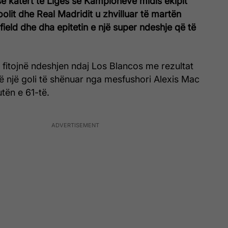
 së katërt të Ligës së Kampionëve midis ekipit
olit dhe Real Madridit u zhvilluar të martën
eld dhe dha epitetin e një super ndeshje që të
a fitojnë ndeshjen ndaj Los Blancos me rezultat
lë një goli të shënuar nga mesfushori Alexis Mac
utën e 61-të.