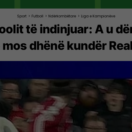
Sport
>
Futboll
>
Ndërkombëtare
>
Liga e Kampionëve
poolit të indinjuar: A u 
 e mos dhënë kundër Real