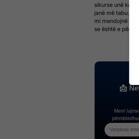
sikurse unë kanë 
janë më tabu... F
mi mendojnë se 
se është e përsosu