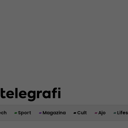
ech
Sport
Magazina
Cult
Ajo
Life