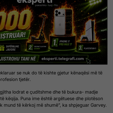
klaruar se nuk do të kishte gjetur kënaqësi më të
ofesion tjetër.
gjitha lodrat e çuditshme dhe të bukura- madje
të këqija. Puna ime është argëtuese dhe plotëson
uk mund të kërkoj më shumë”, ka shpjeguar Garvey.