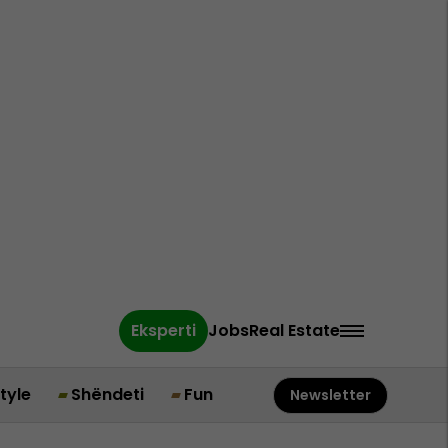
Eksperti
Jobs
Real Estate
style
Shëndeti
Fun
Newsletter