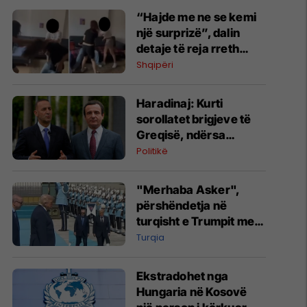
“Hajde me ne se kemi
një surprizë”, dalin
detaje të reja rreth
rrahjes së të miturës
Shqipëri
në Fier
Haradinaj: Kurti
sorollatet brigjeve të
Greqisë, ndërsa
Kosova mungon në
Politikë
Samitin e NATO-s, ku
ndërtohen
"Merhaba Asker",
partneriteteti
përshëndetja në
turqisht e Trumpit merr
gjithë vëmendjen në
Turqia
Samitin e NATO-s
Ekstradohet nga
Hungaria në Kosovë