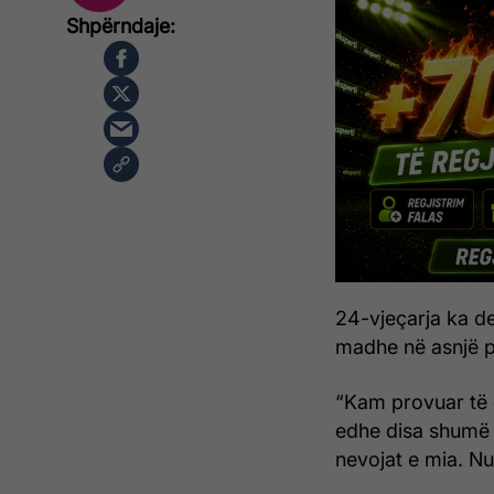
24-vjeçarja ka de
madhe në asnjë pr
“Kam provuar të 
edhe disa shumë 
nevojat e mia. N