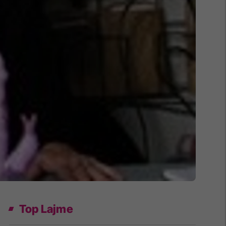
Top Lajme