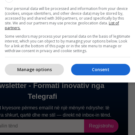
nevojë që t’i blejnë këto lodra. Lodrat seksuale nuk
Your personal data will be processed and information from your device
amilja dhe miqtë e mi e dinë se çfarë punoj. Miqtë e
(cookies, unique identifiers, and other device data) may be stored by,
accessed by and shared with 369 partners, or used specifically by this
unë kam punën më të mirë në botë dhe unë mendoj
site. We and our partners may use precise geolocation data.
List of
r”, ka thënë ajo. /Telegrafi/
partners.
Some vendors may process your personal data on the basis of legitimate
interest, which you can object to by managing your options below. Look
for a link at the bottom of this page or in the site menu to manage or
withdraw consent in privacy and cookie settings.
Manage options
Consent