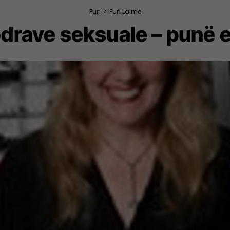
Fun
>
Fun Lajme
lodrave seksuale – punë 