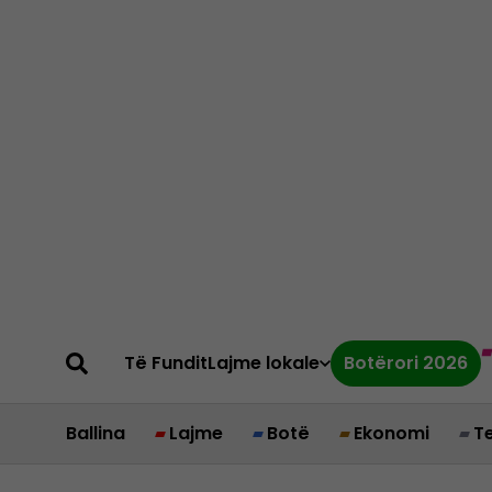
Të Fundit
Lajme lokale
Botërori 2026
Ballina
Lajme
Botë
Ekonomi
T