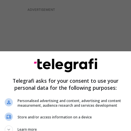
Telegrafi asks for your consent to use your
personal data for the following purposes:
Personalised advertising and content, advertising and content
zanton nevojat e një femre të zakonshme dhe se
measurement, audience research and services development
ve seksuale është në shpërthim e sipër.
Store and/or access information on a device
nga seksi. Unë përfaqësoj femrat normale, të cilat
Learn more