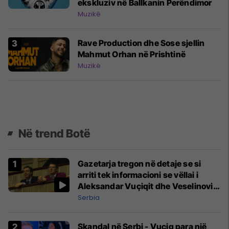
ekskluziv në Ballkanin Perëndimor
Muzikë
Rave Production dhe Sose sjellin
Mahmut Orhan në Prishtinë
Muzikë
Në trend Botë
Gazetarja tregon në detaje se si
arriti tek informacioni se vëllai i
Aleksandar Vuçiqit dhe Veselinoviq
u bënë miliarderë
Serbia
Skandal në Serbi - Vuçiq para një