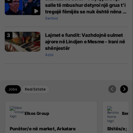
salle të mbushur detyroi një grua t’i
tregojë fëmijës se nuk është nëna e
tij
Serbia
Lajmet e fundit: Vazhdojnë sulmet
ajrore në Lindjen e Mesme - Irani në
shënjestër
Azia
Jobs
Real Estate
Elkos Group
Beri
Punëtor/e në market, Arkatare
Shitës/e; Ag