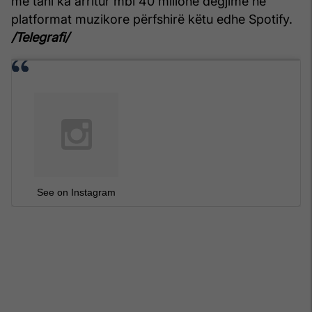
më tani ka arritur mbi 40 milionë dëgjime në
platformat muzikore përfshirë këtu edhe Spotify.
/Telegrafi/
See on Instagram