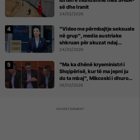
së dhe Iranit
24/02/2026
"Video me përmbajtje seksuale
në grup", media austriake
shkruan për akuzat ndaj
Belinda Ballukut
24/02/2026
"Ma ka dhënë kryeministri i
Shqipërisë, kur të ma jepni ju
do ta mbaj", Mikcoski i dhuron
flamurin e Maqedonisë
26/02/2026
deputetit Riad Shaqiri