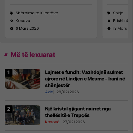
Shërbime te Klientëve
Shitje
Kosovo
Prishtinë
6 Mars 2026
13 Mars 2
Më të lexuarat
Lajmet e fundit: Vazhdojnë sulmet
ajrore në Lindjen e Mesme - Irani në
shënjestër
Azia
28/02/2026
Një kristal gjigant nxirret nga
thellësitë e Trepçës
Kosovë
27/02/2026