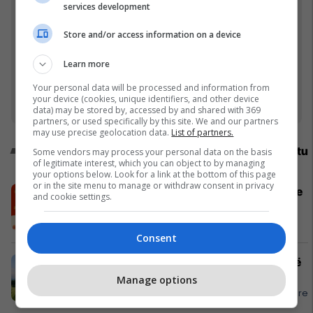
services development
Store and/or access information on a device
Dolce flet menjëherë pas finales: Kam pasur
Lo
shumë kritika, e di shumë mirë ku jetojmë, i prisja
e
Learn more
Your personal data will be processed and information from
your device (cookies, unique identifiers, and other device
data) may be stored by, accessed by and shared with 369
partners, or used specifically by this site. We and our partners
may use precise geolocation data.
List of partners.
Promo
Reklamo këtu
Some vendors may process your personal data on the basis
of legitimate interest, which you can object to by managing
your options below. Look for a link at the bottom of this page
or in the site menu to manage or withdraw consent in privacy
Dy kombinime perfekte për tryezën e
and cookie settings.
iftarit - Iftar Mix nga Burger King
Burger King
Consent
Përgaditja që ta bën çdo udhëtim më
të qetë
Manage options
APR - Asistencë E Përgjithshme Rrugore