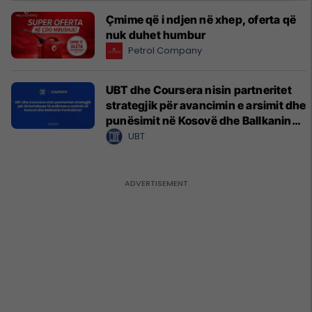
Çmime që i ndjen në xhep, oferta që
nuk duhet humbur
Petrol Company
UBT dhe Coursera nisin partneritet
strategjik për avancimin e arsimit dhe
punësimit në Kosovë dhe Ballkanin
Perëndimor
UBT