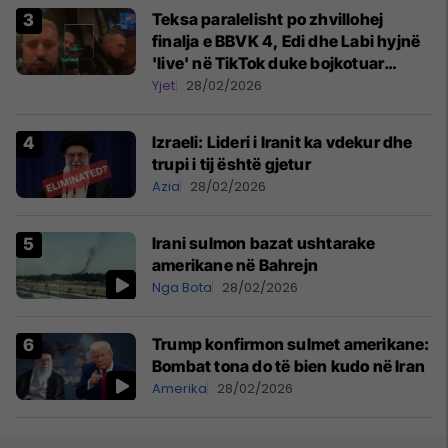
Teksa paralelisht po zhvillohej
finalja e BBVK 4, Edi dhe Labi hyjnë
'live' në TikTok duke bojkotuar
mbrëmjen finale
Yjet
28/02/2026
Izraeli: Lideri i Iranit ka vdekur dhe
trupi i tij është gjetur
Azia
28/02/2026
Irani sulmon bazat ushtarake
amerikane në Bahrejn
Nga Bota
28/02/2026
Trump konfirmon sulmet amerikane:
Bombat tona do të bien kudo në Iran
Amerika
28/02/2026