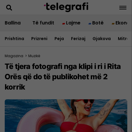
Ballina
Të fundit
Lajme
Botë
Ekono
Prishtina
Prizreni
Peja
Ferizaj
Gjakova
Mitrov
Magazina
>
Muzikë
Të tjera fotografi nga klipi i ri i Rita
Orës që do të publikohet më 2
korrik