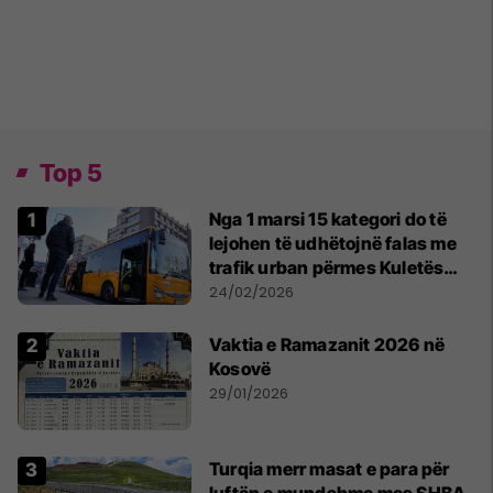
Top 5
Nga 1 marsi 15 kategori do të
lejohen të udhëtojnë falas me
trafik urban përmes Kuletës
Digjitale
24/02/2026
Vaktia e Ramazanit 2026 në
Kosovë
29/01/2026
Turqia merr masat e para për
luftën e mundshme mes SHBA-