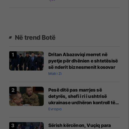
Në trend Botë
Dritan Abazoviqi merret në
pyetje për dhënien e shtetësisë
së nderit biznesmenit kosovar
Mali i Zi
Pesë ditë pas marrjes së
detyrës, shefi i ri i ushtrisë
ukrainase urdhëron kontroll të
madh
Evropa
Sërish kërcënon, Vuçiq para