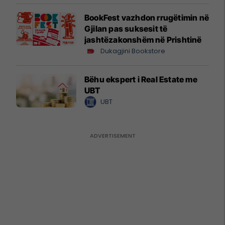
BookFest vazhdon rrugëtimin në
Gjilan pas suksesit të
jashtëzakonshëm në Prishtinë
Dukagjini Bookstore
Bëhu ekspert i Real Estate me
UBT
UBT