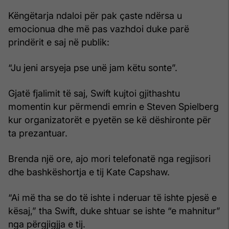
Këngëtarja ndaloi për pak çaste ndërsa u
emocionua dhe më pas vazhdoi duke parë
prindërit e saj në publik:
“Ju jeni arsyeja pse unë jam këtu sonte”.
Gjatë fjalimit të saj, Swift kujtoi gjithashtu
momentin kur përmendi emrin e Steven Spielberg
kur organizatorët e pyetën se kë dëshironte për
ta prezantuar.
Brenda një ore, ajo mori telefonatë nga regjisori
dhe bashkëshortja e tij Kate Capshaw.
“Ai më tha se do të ishte i nderuar të ishte pjesë e
kësaj,” tha Swift, duke shtuar se ishte “e mahnitur”
nga përgjigjja e tij.