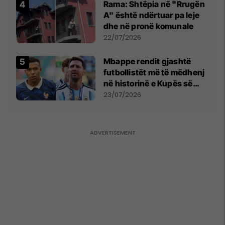
Rama: Shtëpia në "Rrugën
A" është ndërtuar pa leje
dhe në pronë komunale
22/07/2026
Mbappe rendit gjashtë
futbollistët më të mëdhenj
në historinë e Kupës së
Botës, Messi mbetet i dyti
23/07/2026