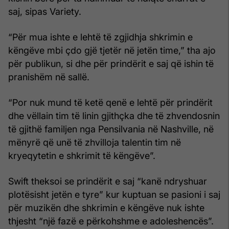
saj, sipas Variety.
“Për mua ishte e lehtë të zgjidhja shkrimin e
këngëve mbi çdo gjë tjetër në jetën time,” tha ajo
për publikun, si dhe për prindërit e saj që ishin të
pranishëm në sallë.
“Por nuk mund të ketë qenë e lehtë për prindërit
dhe vëllain tim të linin gjithçka dhe të zhvendosnin
të gjithë familjen nga Pensilvania në Nashville, në
mënyrë që unë të zhvilloja talentin tim në
kryeqytetin e shkrimit të këngëve”.
Swift theksoi se prindërit e saj “kanë ndryshuar
plotësisht jetën e tyre” kur kuptuan se pasioni i saj
për muzikën dhe shkrimin e këngëve nuk ishte
thjesht “një fazë e përkohshme e adoleshencës”.