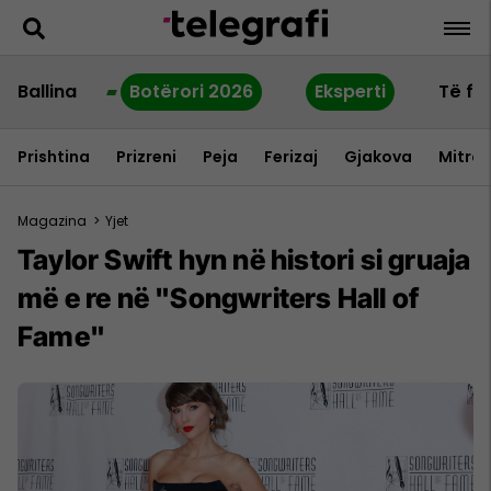
Ballina
Botërori 2026
Eksperti
Të fu
Prishtina
Prizreni
Peja
Ferizaj
Gjakova
Mitrov
Magazina
>
Yjet
Taylor Swift hyn në histori si gruaja
më e re në "Songwriters Hall of
Fame"