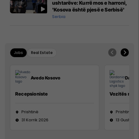
ushtarëve: Kurrë mos e harroni,
'Kosova është pjesë e Serbisë'
Serbia
Jobs
Real Estate
Avedo Kosovo
Dardan
Recepsioniste
Vozitës me K
Prishtinë
Prishtinë
31 Korrik 2026
13 Gusht 20