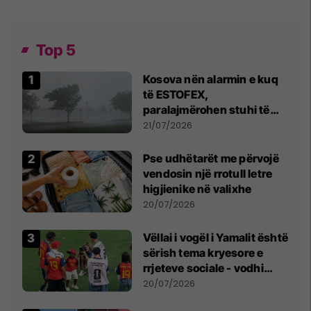
Top 5
Kosova nën alarmin e kuq
të ESTOFEX,
paralajmërohen stuhi të
fuqishme me breshër dhe
21/07/2026
erëra të forta
Pse udhëtarët me përvojë
vendosin një rrotull letre
higjienike në valixhe
20/07/2026
Vëllai i vogël i Yamalit është
sërish tema kryesore e
rrjeteve sociale - vodhi
vëmendjen pas finales së
20/07/2026
Kupës së Botës