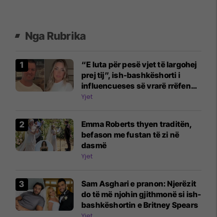
Nga Rubrika
“E luta për pesë vjet të largohej
prej tij”, ish-bashkëshorti i
influencueses së vrarë rrëfen
dramën
Yjet
Emma Roberts thyen traditën,
befason me fustan të zi në
dasmë
Yjet
Sam Asghari e pranon: Njerëzit
do të më njohin gjithmonë si ish-
bashkëshortin e Britney Spears
Yjet