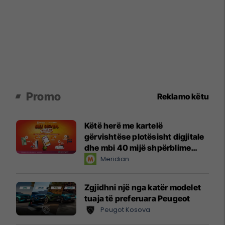
Promo
Reklamo këtu
Këtë herë me kartelë
gërvishtëse plotësisht digjitale
dhe mbi 40 mijë shpërblime
instant!
Meridian
Zgjidhni një nga katër modelet
tuaja të preferuara Peugeot
Peugot Kosova