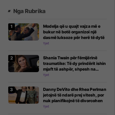
Nga Rubrika
Modelja që u quajt vajza më e
bukur në botë organizoi një
dasmë luksoze për herë të dytë
Yjet
Shania Twain për fëmijërinë
traumatike: Të dy prindërit ishin
mjaft të ashpër, shpesh na
rrihnin
Yjet
Danny DeVito dhe Rhea Perlman
jetojnë të ndarë prej vitesh, por
nuk planifikojnë të divorcohen
Yjet