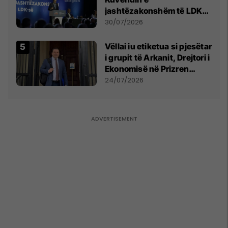
jashtëzakonshëm të LDK-
së
30/07/2026
Vëllai iu etiketua si pjesëtar
i grupit të Arkanit, Drejtori i
Ekonomisë në Prizren
mohon pretendimet
24/07/2026