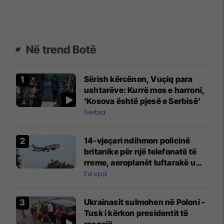
Në trend Botë
Sërish kërcënon, Vuçiq para
ushtarëve: Kurrë mos e harroni,
'Kosova është pjesë e Serbisë'
Serbia
14-vjeçari ndihmon policinë
britanike për një telefonatë të
rreme, aeroplanët luftarakë u
ngritën në ajër për të
Evropa
interceptuar fluturaken e Qatar
Airways që po shkonte drejt
Ukrainasit sulmohen në Poloni -
Mançesterit
Tusk i kërkon presidentit të
reagojë