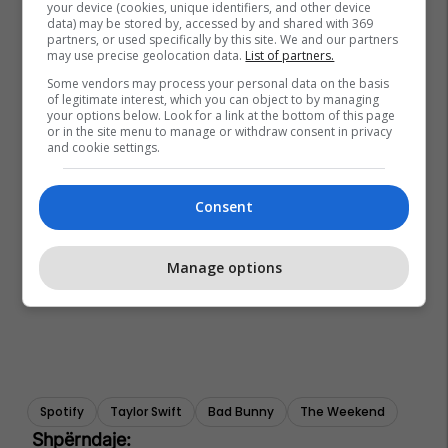
your device (cookies, unique identifiers, and other device
data) may be stored by, accessed by and shared with 369
partners, or used specifically by this site. We and our partners
may use precise geolocation data.
List of partners.
Some vendors may process your personal data on the basis
of legitimate interest, which you can object to by managing
your options below. Look for a link at the bottom of this page
or in the site menu to manage or withdraw consent in privacy
and cookie settings.
Consent
Manage options
Spotify
Taylor Swift
Bad Bunny
The Weekend