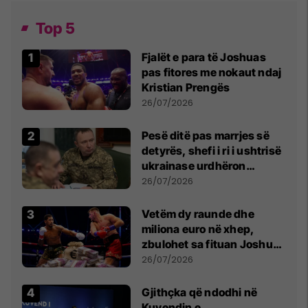
Top 5
Fjalët e para të Joshuas
pas fitores me nokaut ndaj
Kristian Prengës
26/07/2026
Pesë ditë pas marrjes së
detyrës, shefi i ri i ushtrisë
ukrainase urdhëron
kontroll të madh
26/07/2026
Vetëm dy raunde dhe
miliona euro në xhep,
zbulohet sa fituan Joshua
e Prenga
26/07/2026
Gjithçka që ndodhi në
Kuvendin e