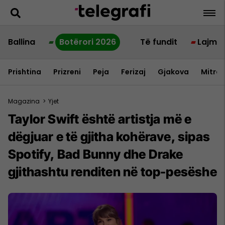
Ballina
Botërori 2026
Të fundit
Lajme
Prishtina
Prizreni
Peja
Ferizaj
Gjakova
Mitrov
Magazina
>
Yjet
Taylor Swift është artistja më e
dëgjuar e të gjitha kohërave, sipas
Spotify, Bad Bunny dhe Drake
gjithashtu renditen në top-pesëshe