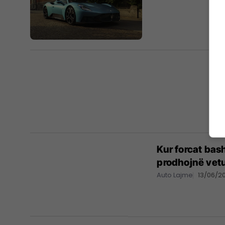
Kur forcat bas
prodhojnë vet
Auto Lajme
13/06/2