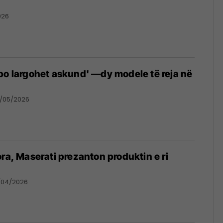
026
po largohet askund' —dy modele të reja në
/05/2026
ora, Maserati prezanton produktin e ri
/04/2026