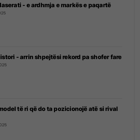
 Maserati - e ardhmja e markës e paqartë
025
stori - arrin shpejtësi rekord pa shofer fare
025
odel të ri që do ta pozicionojë atë si rival
025