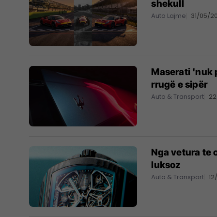
shekull
Auto Lajme
31/05/2
Maserati 'nuk 
rrugë e sipër
Auto & Transport
22
Nga vetura te 
luksoz
Auto & Transport
12