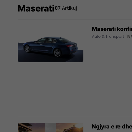
Maserati
87 Artikuj
Maserati konfi
Auto & Transport
19
Ngjyra e re dh