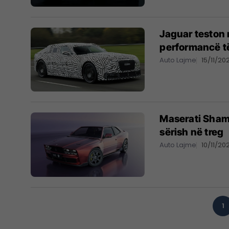
Jaguar teston
performancë t
Auto Lajme
15/11/20
Maserati Shamal
sërish në treg
Auto Lajme
10/11/20
1