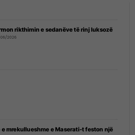
rmon rikthimin e sedanëve të rinj luksozë
/06/2026
e e mrekullueshme e Maserati-t feston një