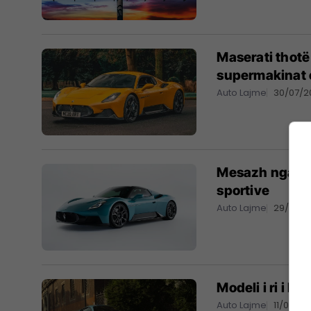
Maserati thotë 
supermakinat 
Auto Lajme
30/07/2
Mesazh nga Mas
sportive
Auto Lajme
29/07/2
Auto Lajme
11/07/20