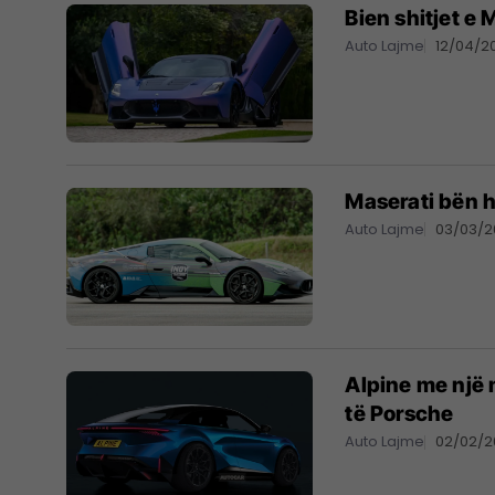
Bien shitjet e
Auto Lajme
12/04/2
Maserati bën hi
Auto Lajme
03/03/2
Alpine me një m
të Porsche
Auto Lajme
02/02/2