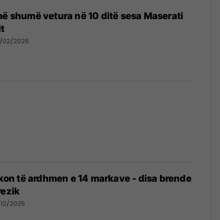
më shumë vetura në 10 ditë sesa Maserati
it
/02/2026
hikon të ardhmen e 14 markave - disa brende
rezik
/12/2025