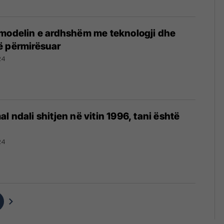
 modelin e ardhshëm me teknologji dhe
ë përmirësuar
24
 ndali shitjen në vitin 1996, tani është
24