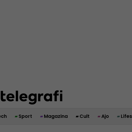
ech
Sport
Magazina
Cult
Ajo
Life