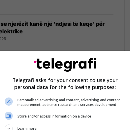
se njerëzit kanë një 'ndjesi të keqe' për
elektrike
025
erati: Klientët nuk duan vetura elektrike
Telegrafi asks for your consent to use your
personal data for the following purposes:
025
Personalised advertising and content, advertising and content
measurement, audience research and services development
Store and/or access information on a device
Modeli i ri i Maserati premton performancë dhe elegancë
25
Learn more