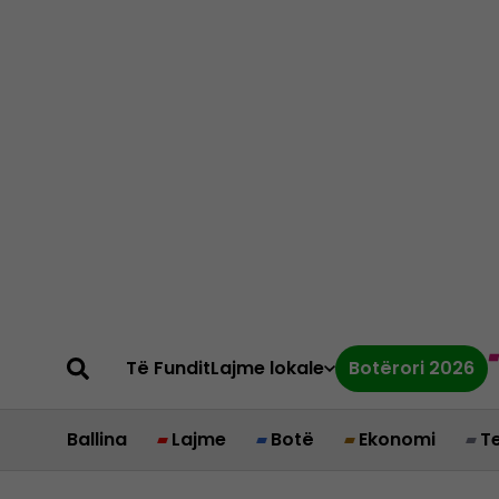
Të Fundit
Lajme lokale
Botërori 2026
Ballina
Lajme
Botë
Ekonomi
T