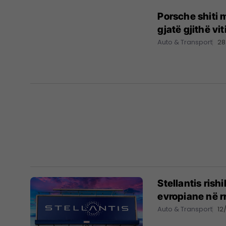
Porsche shiti 
gjatë gjithë vit
Auto & Transport
28
Stellantis ris
evropiane në r
Auto & Transport
12