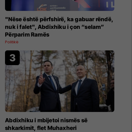
"Nëse është përfshirë, ka gabuar rëndë,
nuk i falet", Abdixhiku i çon “selam”
Përparim Ramës
Politikë
Abdixhiku i mbijetoi nismës së
shkarkimit, flet Muhaxheri