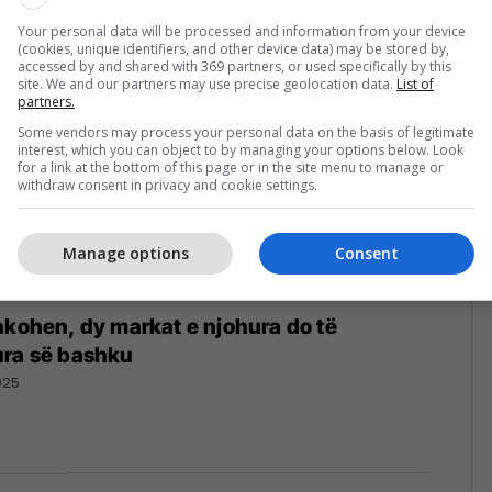
Your personal data will be processed and information from your device
(cookies, unique identifiers, and other device data) may be stored by,
accessed by and shared with 369 partners, or used specifically by this
site. We and our partners may use precise geolocation data.
List of
partners.
Some vendors may process your personal data on the basis of legitimate
interest, which you can object to by managing your options below. Look
for a link at the bottom of this page or in the site menu to manage or
withdraw consent in privacy and cookie settings.
Manage options
Consent
hkohen, dy markat e njohura do të
ura së bashku
025