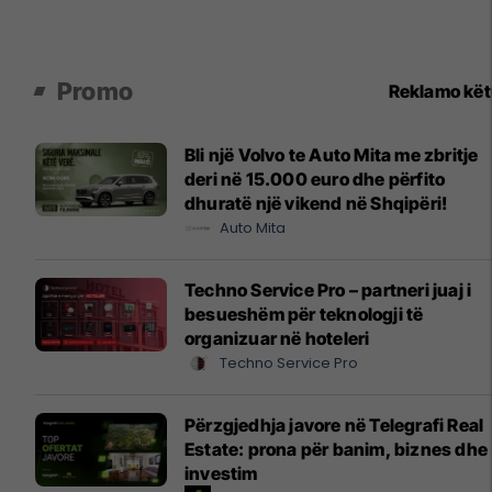
Promo
Reklamo kë
Bli një Volvo te Auto Mita me zbritje
deri në 15.000 euro dhe përfito
dhuratë një vikend në Shqipëri!
Auto Mita
Techno Service Pro – partneri juaj i
besueshëm për teknologji të
organizuar në hoteleri
Techno Service Pro
Përzgjedhja javore në Telegrafi Real
Estate: prona për banim, biznes dhe
investim