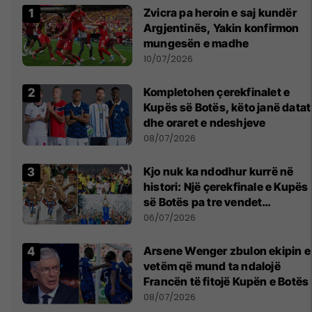
Zvicra pa heroin e saj kundër
Argjentinës, Yakin konfirmon
mungesën e madhe
10/07/2026
Kompletohen çerekfinalet e
Kupës së Botës, këto janë datat
dhe oraret e ndeshjeve
08/07/2026
Kjo nuk ka ndodhur kurrë në
histori: Një çerekfinale e Kupës
së Botës pa tre vendet
legjendare të futbollit
06/07/2026
Arsene Wenger zbulon ekipin e
vetëm që mund ta ndalojë
Francën të fitojë Kupën e Botës
08/07/2026