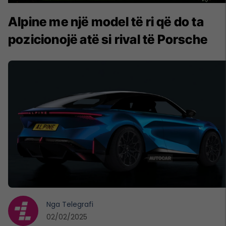
Alpine me një model të ri që do ta
pozicionojë atë si rival të Porsche
Nga
Telegrafi
02/02/2025