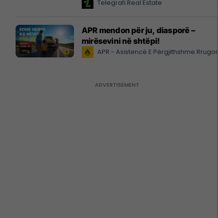
Telegrafi Real Estate
APR mendon për ju, diasporë –
mirësevini në shtëpi!
APR - Asistencë E Përgjithshme Rrugo