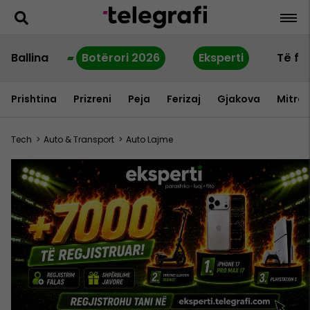
Ballina
Botërori 2026
Eksperti
Të fu
Prishtina
Prizreni
Peja
Ferizaj
Gjakova
Mitrov
Tech
>
Auto & Transport
>
Auto Lajme