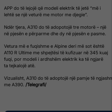
APP do të lejojë që modeli elektrik të jetë “më i
lehtë se një veturë me motor me djegie”.
Ndër tjera, A310 do të adopotojë tre motorë – një
në pjesën e përparme dhe dy në pjesën e pasme.
Vetura më e fuqishme e Alpine deri më sot është
A110 R Ultime me shpejtësi të kufizuar në 345 kuaj
fuqi, por modeli i ardhshëm elektrik ka të ngjarë
ta tejkalojë atë.
Vizualisht, A310 do të adoptojë një pamje të ngjash
me A390.
/Telegrafi/