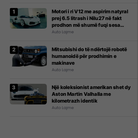
Motori i ri V12 me aspirim natyral
prej 6.5 litrash i Nilu27 në fakt
prodhon më shumë fuqi sesa
mendohej fillimisht
Auto Lajme
Mitsubishi do të ndërtojë robotë
humanoidë për prodhimin e
makinave
Auto Lajme
Një koleksionist amerikan shet dy
Aston Martin Valhalla me
kilometrazh identik
Auto Lajme