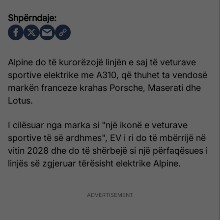
Alpine do të kurorëzojë linjën e saj të veturave
sportive elektrike me A310, që thuhet ta vendosë
markën franceze krahas Porsche, Maserati dhe
Lotus.
I cilësuar nga marka si "një ikonë e veturave
sportive të së ardhmes", EV i ri do të mbërrijë në
vitin 2028 dhe do të shërbejë si një përfaqësues i
linjës së zgjeruar tërësisht elektrike Alpine.