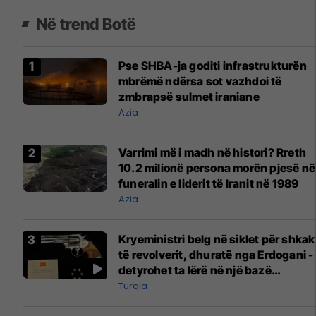
Në trend Botë
Pse SHBA-ja goditi infrastrukturën
mbrëmë ndërsa sot vazhdoi të
zmbrapsë sulmet iraniane
Azia
Varrimi më i madh në histori? Rreth
10.2 milionë persona morën pjesë në
funeralin e liderit të Iranit në 1989
Azia
Kryeministri belg në siklet për shkak
të revolverit, dhuratë nga Erdogani -
detyrohet ta lërë në një bazë
ushtarake
Turqia