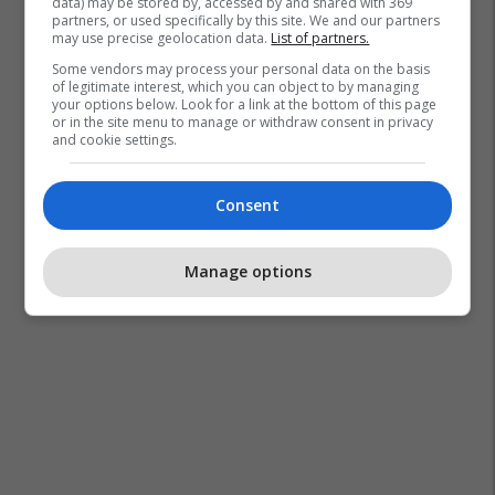
data) may be stored by, accessed by and shared with 369
partners, or used specifically by this site. We and our partners
may use precise geolocation data.
List of partners.
Some vendors may process your personal data on the basis
of legitimate interest, which you can object to by managing
your options below. Look for a link at the bottom of this page
or in the site menu to manage or withdraw consent in privacy
and cookie settings.
Consent
Manage options