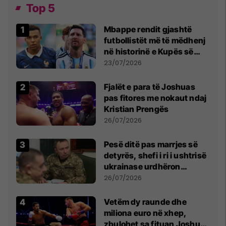
Top 5
Mbappe rendit gjashtë
futbollistët më të mëdhenj
në historinë e Kupës së
Botës, Messi mbetet i dyti
23/07/2026
Fjalët e para të Joshuas
pas fitores me nokaut ndaj
Kristian Prengës
26/07/2026
Pesë ditë pas marrjes së
detyrës, shefi i ri i ushtrisë
ukrainase urdhëron
kontroll të madh
26/07/2026
Vetëm dy raunde dhe
miliona euro në xhep,
zbulohet sa fituan Joshua