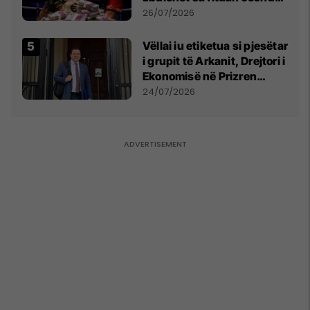
e Prenga
26/07/2026
Vëllai iu etiketua si pjesëtar
i grupit të Arkanit, Drejtori i
Ekonomisë në Prizren
mohon pretendimet
24/07/2026