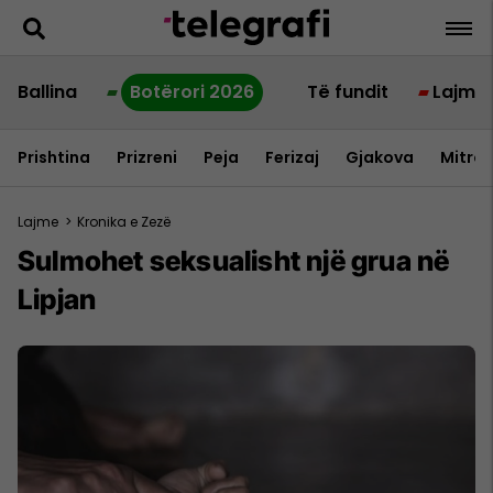
Ballina
Botërori 2026
Të fundit
Lajme
Prishtina
Prizreni
Peja
Ferizaj
Gjakova
Mitrov
Lajme
>
Kronika e Zezë
Sulmohet seksualisht një grua në
Lipjan