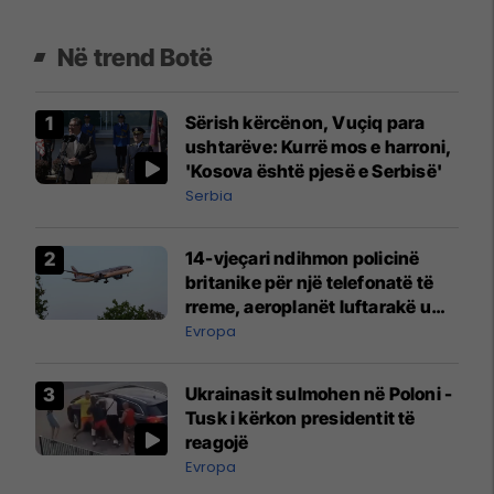
Në trend Botë
Sërish kërcënon, Vuçiq para
ushtarëve: Kurrë mos e harroni,
'Kosova është pjesë e Serbisë'
Serbia
14-vjeçari ndihmon policinë
britanike për një telefonatë të
rreme, aeroplanët luftarakë u
ngritën në ajër për të
Evropa
interceptuar fluturaken e Qatar
Airways që po shkonte drejt
Ukrainasit sulmohen në Poloni -
Mançesterit
Tusk i kërkon presidentit të
reagojë
Evropa