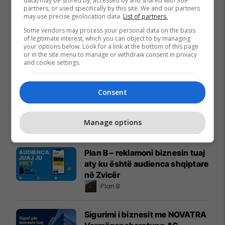
data) may be stored by, accessed by and shared with 369
partners, or used specifically by this site. We and our partners
may use precise geolocation data.
List of partners.
Some vendors may process your personal data on the basis
of legitimate interest, which you can object to by managing
your options below. Look for a link at the bottom of this page
or in the site menu to manage or withdraw consent in privacy
and cookie settings.
Promo
Reklamo këtu
Consent
Holiday In 2 – banesa juaj për
pushime pranë detit
Manage options
Edil Project
Plan B – reklamoni biznesin tuaj
aty ku është audienca shqiptare
në Zvicër
Plan B
Sigurimi i biznesit me NOVATRA