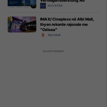
Vermögensberatung AG
NOVATRA
IMAX/ Cineplexx në Albi Mall,
thyen rekorde rajonale me
"Odisea"
Albi Mall