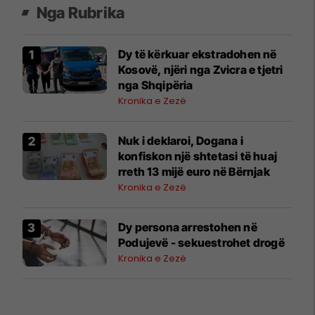
Nga Rubrika
Dy të kërkuar ekstradohen në
Kosovë, njëri nga Zvicra e tjetri
nga Shqipëria
Kronika e Zezë
Nuk i deklaroi, Dogana i
konfiskon një shtetasi të huaj
rreth 13 mijë euro në Bërnjak
Kronika e Zezë
Dy persona arrestohen në
Podujevë - sekuestrohet drogë
Kronika e Zezë