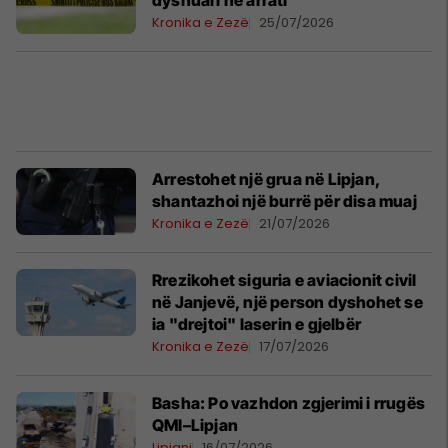
dyshuari në arrati
Kronika e Zezë
25/07/2026
Arrestohet një grua në Lipjan,
shantazhoi një burrë për disa muaj
Kronika e Zezë
21/07/2026
Rrezikohet siguria e aviacionit civil
në Janjevë, një person dyshohet se
ia "drejtoi" laserin e gjelbër
Kronika e Zezë
17/07/2026
Basha: Po vazhdon zgjerimi i rrugës
QMI–Lipjan
Lipjani
16/07/2026