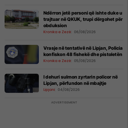
Ndërron jetë personi që ishte duke u
trajtuar në QKUK, trupi dërgohet për
obduksion
Kronika e Zezë
06/08/2026
Vrasje në tentativë në Lipjan, Policia
konfiskon 48 fishekë dhe pistoletën
Kronika e Zezë
05/08/2026
I dehuri sulmon zyrtarin policor në
Lipjan, përfundon në mbajtje
Lipjani
04/08/2026