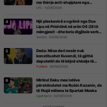
me thirrje anti-shqiptare nga
tribunat
UFC
01/08/2026
Një pleskavicë e ngrënë nga Dua
Lipa në Prishtinë në orën 04:28 të
mëngjesit - dhe bota digjitale serbe
shpall gjendjen e luftës
Serbia
03/08/2026
Deda: Nëse deri nesër nuk
konstituohet Kuvendi, të gjithë
deputetët do të bëjnë shkelje të
rëndë kushtetuese
Politikë
06/08/2026
Mirlind Daku mes lotëve
përshëndetet me Rubin Kazanin, do
të fitojë miliona te Spartak Moska
Ligat tjera
02/08/2026