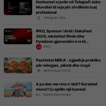
Konkurset e javës në Telegrafi Jobs:
Mundësi të reja për zhvillimin tuaj
profesional
Telegrafi Jobs
IPKO, Sponsor i Artë i DokuFest
2026, mbështet filmin dhe
frymëzon gjeneratën e re të
krijuesve
IPKO
Pashtetat MEKA - zgjedhje praktike
për mëngjes, piknik dhe rrugë
MEKA HALAL FOOD
A po don me rrnu n’deti? Kursimet
mund t’ju sjellin një banesë
Banka Ekonomike