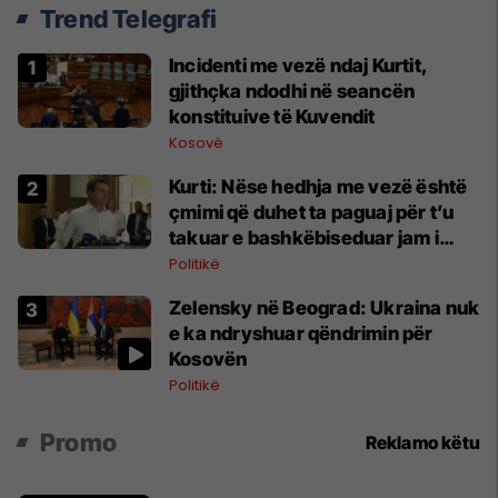
Trend Telegrafi
Incidenti me vezë ndaj Kurtit,
gjithçka ndodhi në seancën
konstituive të Kuvendit
Kosovë
Kurti: Nëse hedhja me vezë është
çmimi që duhet ta paguaj për t’u
takuar e bashkëbiseduar jam i
lumtur ta bëj këtë
Politikë
Zelensky në Beograd: Ukraina nuk
e ka ndryshuar qëndrimin për
Kosovën
Politikë
Promo
Reklamo këtu