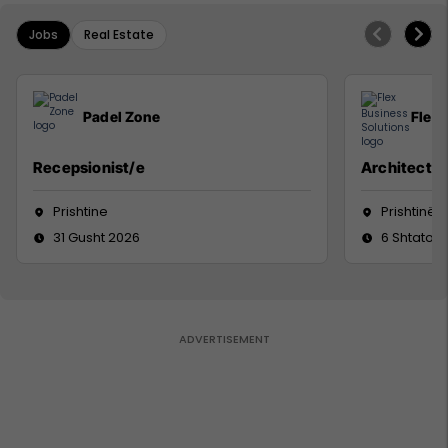
Jobs
Real Estate
Padel Zone
Flex 
Recepsionist/e
Architect
Prishtine
Prishtinë
31 Gusht 2026
6 Shtator 