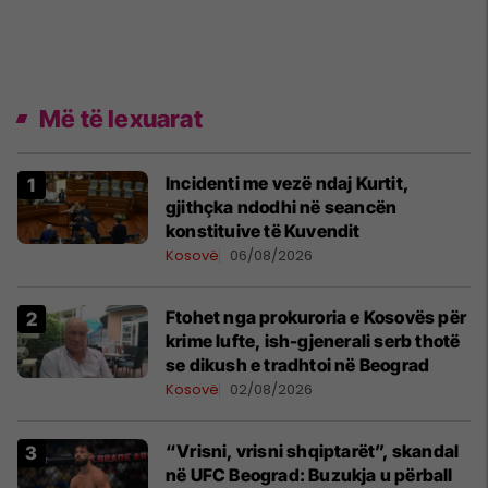
Më të lexuarat
Incidenti me vezë ndaj Kurtit,
gjithçka ndodhi në seancën
konstituive të Kuvendit
Kosovë
06/08/2026
Ftohet nga prokuroria e Kosovës për
krime lufte, ish-gjenerali serb thotë
se dikush e tradhtoi në Beograd
Kosovë
02/08/2026
“Vrisni, vrisni shqiptarët”, skandal
në UFC Beograd: Buzukja u përball