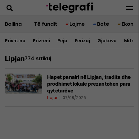
Ballina
Të fundit
Lajme
Botë
Ekono
Prishtina
Prizreni
Peja
Ferizaj
Gjakova
Mitrov
Lipjan
774 Artikuj
Hapet panairi në Lipjan, tradita dhe
prodhimet lokale prezantohen para
qytetarëve
Lipjani
07/08/2026