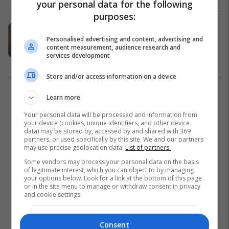
your personal data for the following
purposes:
Kërveshi merr mbrojtjen e Bekim
Personalised advertising and content, advertising and
Metajt: Jam i bindur se provat do të
content measurement, audience research and
dëshmojnë se ka vepruar në
services development
vetëmbrojtje
Drejtësi
03/07/2026
Store and/or access information on a device
1
Learn more
Your personal data will be processed and information from
your device (cookies, unique identifiers, and other device
data) may be stored by, accessed by and shared with 369
partners, or used specifically by this site. We and our partners
may use precise geolocation data.
List of partners.
Some vendors may process your personal data on the basis
of legitimate interest, which you can object to by managing
your options below. Look for a link at the bottom of this page
or in the site menu to manage or withdraw consent in privacy
and cookie settings.
Consent