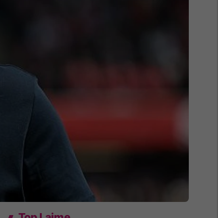
Top Lajme