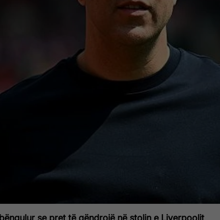
ëngulur se pret të qëndrojë në stolin e Liverpoolit