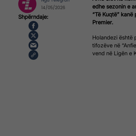
Nga
Telegrafi
edhe sezonin e a
14/05/2026
“Të Kuqtë” kanë p
Premier.
Holandezi është p
tifozëve në “Anfi
vend në Ligën e