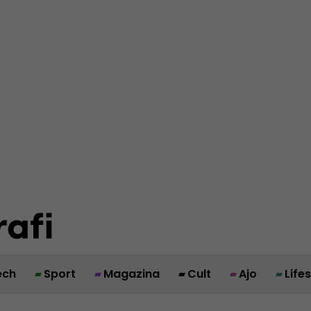
ech
Sport
Magazina
Cult
Ajo
Life