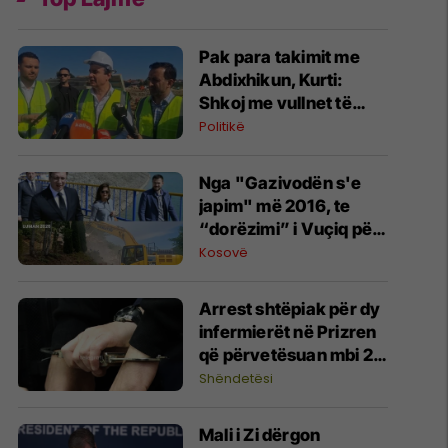
​Pak para takimit me
Abdixhikun, Kurti:
Shkoj me vullnet të
mirë për marrëveshje
Politikë
Nga "Gazivodën s'e
japim" më 2016, te
“dorëzimi” i Vuçiq për
rrënimin e 17 objekteve
Kosovë
në Ujman, më 2026
​Arrest shtëpiak për dy
infermierët në Prizren
që përvetësuan mbi 2
mijë euro
Shëndetësi
Mali i Zi dërgon