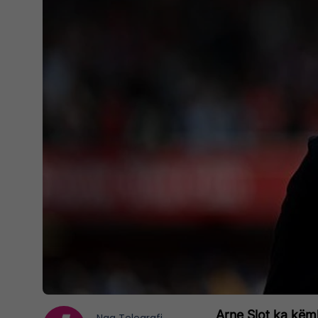
Arne Slot ka këmb