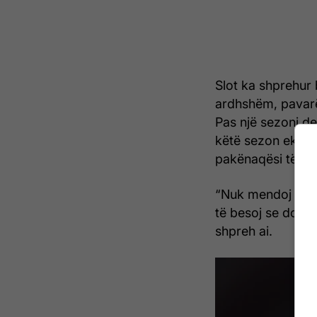
Slot ka shprehur
ardhshëm, pavarë
Pas një sezoni deb
këtë sezon ekipi i
pakënaqësi të du
“Nuk mendoj se 
të besoj se do të
shpreh ai.