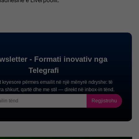
dhësinë e Liverpoolit.