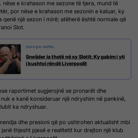
… nëse e krahason me sezone të tjera, mund të
etër, por nëse e krahason me sezonin e kaluar, ky
a qenë një sezon i mirë; atëherë është normale që
ranoi Slot.
Sneijder ia thotë në sy Slotit: Ky gabim i yti
i kushtoi rëndë Liverpoolit
se raportimet sugjerojnë se pronarët dhe
it nuk e kanë konsideruar një ndryshim në pankinë,
lubit ka ndryshuar.
mendja dhe presioni që po ushtrohen aktualisht mbi
 janë thjesht pjesë e realitetit kur drejton një klub