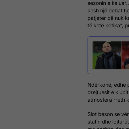
sezonin e kaluar
kesh një debat tj
patjetër që nuk k
të ketë kritika”, p
Ndërkohë, edhe p
drejtuesit e klub
atmosfera rreth k
Slot beson se vë
stafin dhe lojtarët