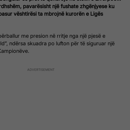
rdhshëm, pavarësisht një fushate zhgënjyese ku
asur vështirësi ta mbrojnë kurorën e Ligës
ërballur me presion në rritje nga një pjesë e
eld”, ndërsa skuadra po lufton për të siguruar një
 Kampionëve.