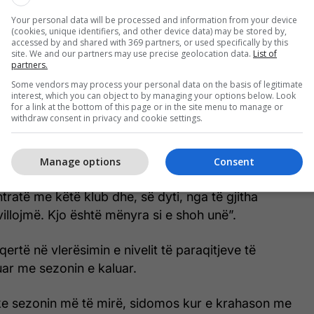
Your personal data will be processed and information from your device
(cookies, unique identifiers, and other device data) may be stored by,
accessed by and shared with 369 partners, or used specifically by this
site. We and our partners may use precise geolocation data.
List of
partners.
Some vendors may process your personal data on the basis of legitimate
interest, which you can object to by managing your options below. Look
for a link at the bottom of this page or in the site menu to manage or
withdraw consent in privacy and cookie settings.
Manage options
Consent
tratë me këtë klub dhe, së dyti, nga të gjitha
illojmë. Kjo është mënyra si e shoh unë”.
inqertë në vlerësimin e nivelit të paraqitjeve të
ar me sezonin e kaluar.
ke sezonin më të mirë, sidomos kur e krahason me