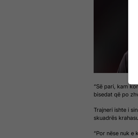
“Së pari, kam kon
bisedat që po zhv
Trajneri ishte i s
skuadrës krahasu
“Por nëse nuk e 