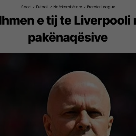
Sport
>
Futboll
>
Ndërkombëtare
>
Premier League
rdhmen e tij te Liverpool
pakënaqësive