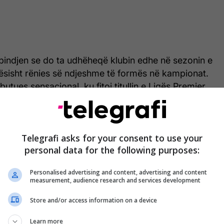
 bindjen se do ta udhëheqë klubin edhe në sezonin e
sisht rënies së ndjeshme të formës në kampionat.
utues sensacional, ku fitoi titullin e Ligës Premier,
 tij ka pësuar 11 humbje në ligë, gjë që ka sjellë
kshme nga tribunat.
Telegrafi asks for your consent to use your
këtë vendim e marr vetëm unë, por kam çdo arsye
personal data for the following purposes:
 jem trajner i Liverpoolit sezonin e ardhshëm”, u
Personalised advertising and content, advertising and content
measurement, audience research and services development
Store and/or access information on a device
Learn more