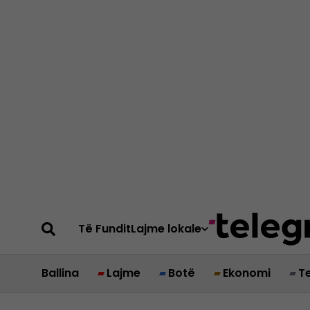
Të Fundit
Lajme lokale
Ballina
Lajme
Botë
Ekonomi
T