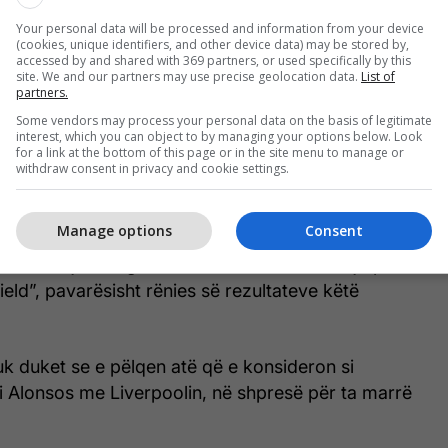
Your personal data will be processed and information from your device
(cookies, unique identifiers, and other device data) may be stored by,
accessed by and shared with 369 partners, or used specifically by this
site. We and our partners may use precise geolocation data.
List of
partners.
Some vendors may process your personal data on the basis of legitimate
interest, which you can object to by managing your options below. Look
for a link at the bottom of this page or in the site menu to manage or
ëzhgues nga jashtë, duke e parë Liverpoolin dhe
withdraw consent in privacy and cookie settings.
-in se si po luan te Bayern Munich, kjo është e
ua ta kuptoj”.
Manage options
Consent
kohë, Sneijder argumenton se Slot ka bërë një punë
ield”, pavarësisht rënies së rezultateve këtë
nuk duket se e pëlqen atë që e konsideron si
abi Alonsos me Liverpoolin, në shpresë për ta marrë