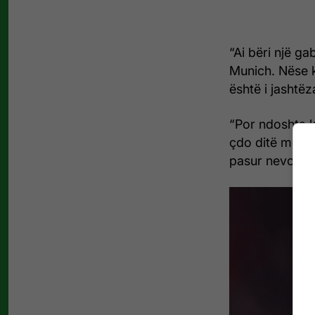
“Ai bëri një g
Munich. Nëse ka
është i jashtë
“Por ndoshta k
çdo ditë me ek
pasur nevojë t