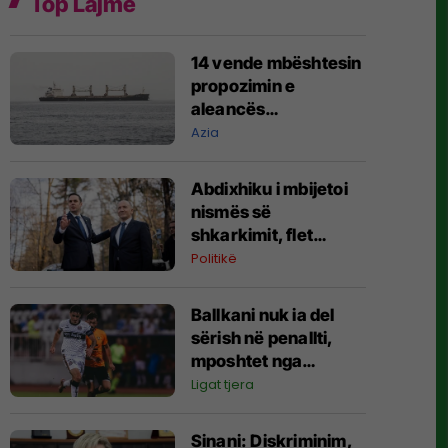
Top Lajme
14 vende mbështesin
propozimin e
aleancës
shumëkombëshe të
Azia
mbrojtjes detare të
udhëhequr nga
Abdixhiku i mbijetoi
Arabia Saudite
nismës së
shkarkimit, flet
Muhaxheri
Politikë
Ballkani nuk ia del
sërish në penallti,
mposhtet nga
Bohemians dhe
Ligat tjera
eliminohet nga garat
evropiane
Sinani: Diskriminim,