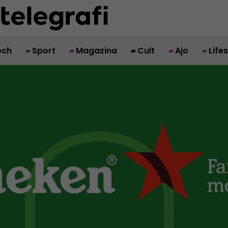
ech
Sport
Magazina
Cult
Ajo
Life