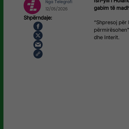
Ish-ylli i Hola
Nga
Telegrafi
gabim të madh 
12/05/2026
“Shpresoj për 
përmirësohen",
dhe Interit.