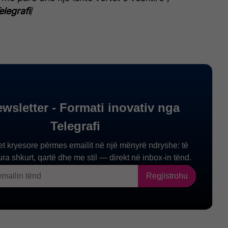
elegrafi
/