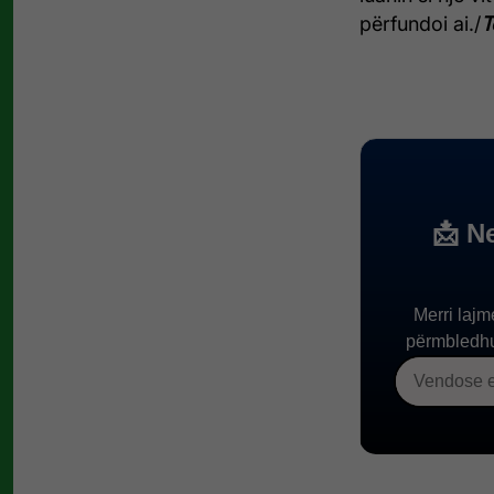
përfundoi ai./
T