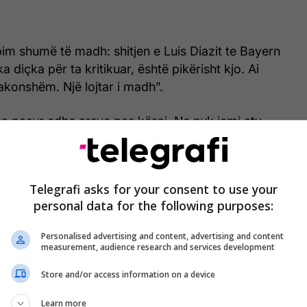
abim shumë të madh: shitjen e Luis Diazit te Bayern
 diçka për ta kritikuar, është pikërisht kjo. Ai
zakonshëm. Një lojtar i madh”.
a pasur edhe arsye pas kësaj. Ne nuk jemi aty
ipin apo departamentin financiar. Ndoshta kanë
a shesin”.
Telegrafi asks for your consent to use your
personal data for the following purposes:
Personalised advertising and content, advertising and content
measurement, audience research and services development
Store and/or access information on a device
Learn more