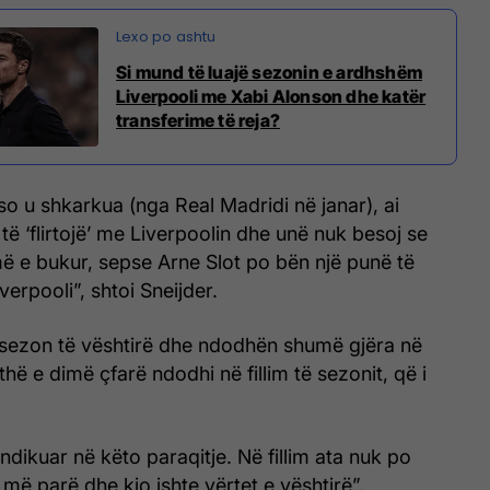
Si mund të luajë sezonin e ardhshëm
Liverpooli me Xabi Alonson dhe katër
transferime të reja?
so u shkarkua (nga Real Madridi në janar), ai
të ‘flirtojë’ me Liverpoolin dhe unë nuk besoj se
ë e bukur, sepse Arne Slot po bën një punë të
verpooli”, shtoi Sneijder.
 sezon të vështirë dhe ndodhën shumë gjëra në
ithë e dimë çfarë ndodhi në fillim të sezonit, që i
ndikuar në këto paraqitje. Në fillim ata nuk po
it më parë dhe kjo ishte vërtet e vështirë”,