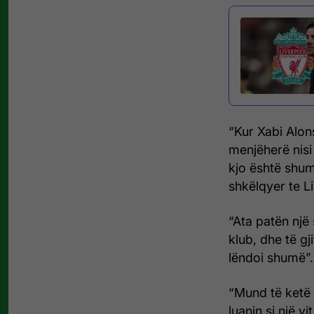
“Kur Xabi Alon
menjëherë nisi 
kjo është shum
shkëlqyer te Li
“Ata patën një
klub, dhe të gj
lëndoi shumë”.
“Mund të ketë 
luanin si një v