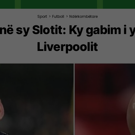
Sport
>
Futboll
>
Ndërkombëtare
në sy Slotit: Ky gabim i 
Liverpoolit