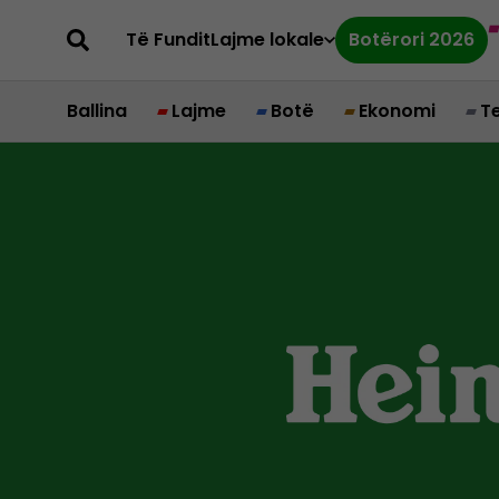
Të Fundit
Lajme lokale
Botërori 2026
Ballina
Lajme
Botë
Ekonomi
T