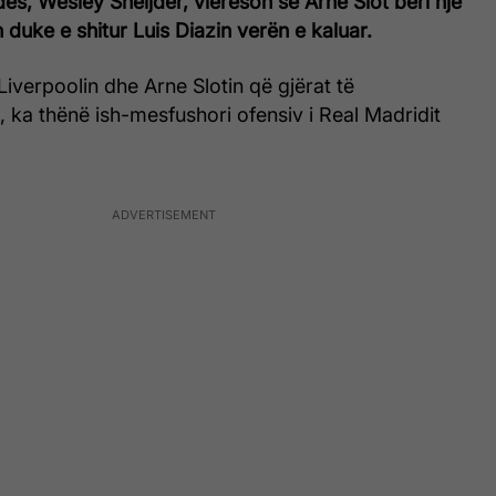
ndës, Wesley Sneijder, vlerëson se Arne Slot bëri një
duke e shitur Luis Diazin verën e kaluar.
Liverpoolin dhe Arne Slotin që gjërat të
 ka thënë ish-mesfushori ofensiv i Real Madridit