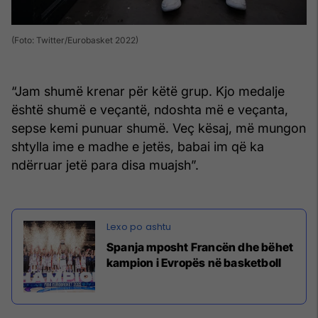
(Foto: Twitter/Eurobasket 2022)
“Jam shumë krenar për këtë grup. Kjo medalje
është shumë e veçantë, ndoshta më e veçanta,
sepse kemi punuar shumë. Veç kësaj, më mungon
shtylla ime e madhe e jetës, babai im që ka
ndërruar jetë para disa muajsh”.
Spanja mposht Francën dhe bëhet
kampion i Evropës në basketboll