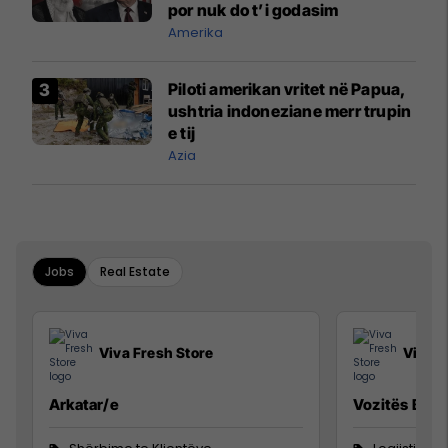
por nuk do t’i godasim
Amerika
Piloti amerikan vritet në Papua,
ushtria indoneziane merr trupin
e tij
Azia
Jobs
Real Estate
Viva Fresh Store
Viva F
Arkatar/e
Vozitës B