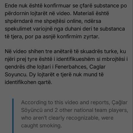
Ende nuk është konfirmuar se çfarë substance po
përdornin lojtarët në video. Materiali është
shpërndarë me shpejtësi online, ndërsa
spekulimet variojnë nga duhani deri te substanca
të tjera, por pa asnjë konfirmim zyrtar.
Në video shihen tre anëtarë të skuadrës turke, ku
njëri prej tyre është i identifikueshëm si mbrojtësi i
qendrës dhe lojtari i Fenerbahces, Caglar
Soyuncu. Dy lojtarët e tjerë nuk mund të
identifikohen qartë.
According to this video and reports, Çağlar
Söyüncü and 2 other national team players,
who aren’t clearly recognizable, were
caught smoking.