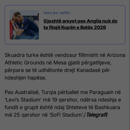
Gjashtë arsyet pse Anglia nuk do
ta fitojë Kupën e Botës 2026
Skuadra turke është vendosur fillimisht në Arizona
Athletic Grounds në Mesa gjatë përgatitjeve,
përpara se të udhëtonte drejt Kanadasë për
ndeshjen hapëse.
Pas Australisë, Turqia përballet me Paraguain në
‘Levi’s Stadium’ më 19 qershor, ndërsa ndeshja e
fundit e grupit është ndaj Shteteve të Bashkuara
më 25 qershor në ‘SoFi Stadium’./
Telegrafi
/