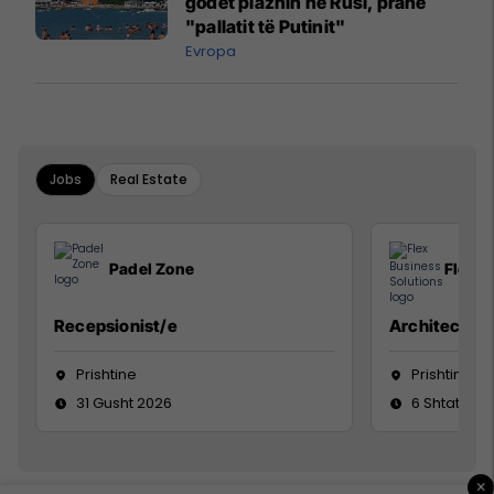
godet plazhin në Rusi, pranë
"pallatit të Putinit"
Evropa
Jobs
Real Estate
Padel Zone
Flex B
Recepsionist/e
Architect
Prishtine
Prishtinë
31 Gusht 2026
6 Shtator 2
×