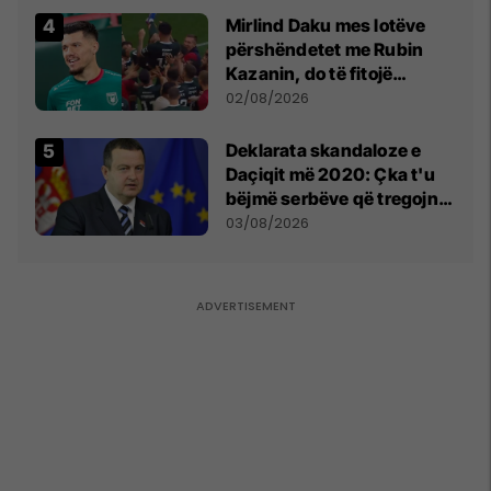
Mirlind Daku mes lotëve
përshëndetet me Rubin
Kazanin, do të fitojë
miliona te Spartak Moska
02/08/2026
​Deklarata skandaloze e
Daçiqit më 2020: Çka t'u
bëjmë serbëve që tregojnë
ku janë varrosur shqiptarët
03/08/2026
në Serbi