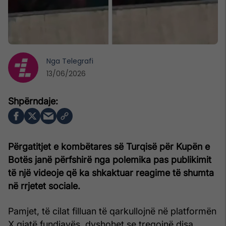
Nga
Telegrafi
13/06/2026
Përgatitjet e kombëtares së Turqisë për Kupën e
Botës janë përfshirë nga polemika pas publikimit
të një videoje që ka shkaktuar reagime të shumta
në rrjetet sociale.
Pamjet, të cilat filluan të qarkullojnë në platformën
X gjatë fundjavës, dyshohet se tregojnë disa