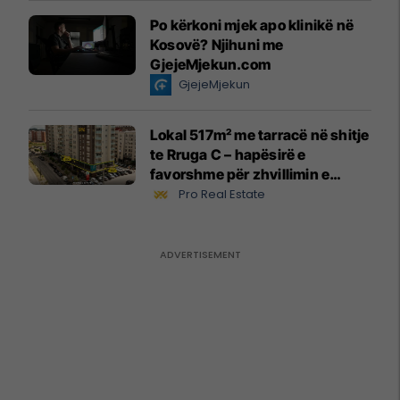
Po kërkoni mjek apo klinikë në
Kosovë? Njihuni me
GjejeMjekun.com
GjejeMjekun
Lokal 517m² me tarracë në shitje
te Rruga C – hapësirë e
favorshme për zhvillimin e
biznesit #15796
Pro Real Estate