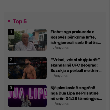
Top 5
Ftohet nga prokuroria e
Kosovës për krime lufte,
ish-gjenerali serb thotë se
dikush e tradhtoi në
02/08/2026
Beograd
“Vrisni, vrisni shqiptarët”,
skandal në UFC Beograd:
Buzukja u përball me thirrje
anti-shqiptare nga
01/08/2026
tribunat
Një pleskavicë e ngrënë
nga Dua Lipa në Prishtinë
në orën 04:28 të mëngjesit
- dhe bota digjitale serbe
03/08/2026
shpall gjendjen e luftës