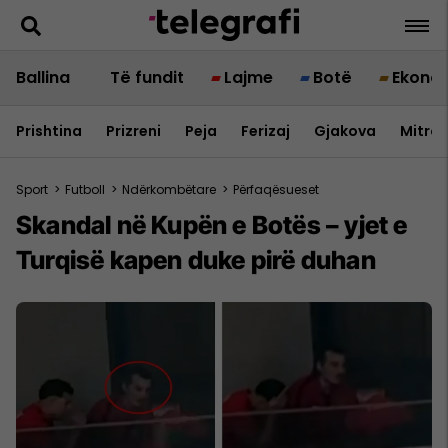
Ballina
Të fundit
Lajme
Botë
Ekono
Prishtina
Prizreni
Peja
Ferizaj
Gjakova
Mitrov
Sport
>
Futboll
>
Ndërkombëtare
>
Përfaqësueset
Skandal në Kupën e Botës – yjet e
Turqisë kapen duke pirë duhan