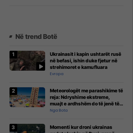
Në trend Botë
Ukrainasit i kapin ushtarët rusë
në befasi, ishin duke fjetur në
strehimoret e kamufluara
Evropa
Meteorologët me parashikime të
reja: Ndryshime ekstreme,
muajt e ardhshëm do të jenë të
pazakontë
Nga Bota
Momenti kur droni ukrainas