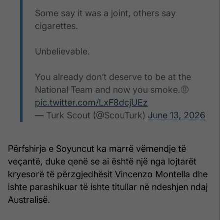
Some say it was a joint, others say
cigarettes.
Unbelievable.
You already don’t deserve to be at the
National Team and now you smoke.🤨
pic.twitter.com/LxF8dcjUEz
— Turk Scout (@ScouTurk)
June 13, 2026
Përfshirja e Soyuncut ka marrë vëmendje të
veçantë, duke qenë se ai është një nga lojtarët
kryesorë të përzgjedhësit Vincenzo Montella dhe
ishte parashikuar të ishte titullar në ndeshjen ndaj
Australisë.