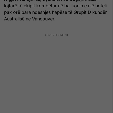
lojtarë të ekipit kombëtar në ballkonin e një hoteli
pak orë para ndeshjes hapëse të Grupit D kundër
Australisë në Vancouver.