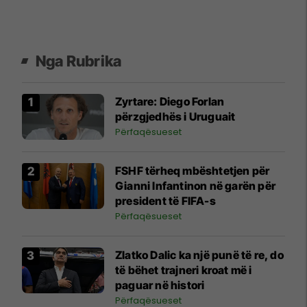
Nga Rubrika
Zyrtare: Diego Forlan
përzgjedhës i Uruguait
Përfaqësueset
FSHF tërheq mbështetjen për
Gianni Infantinon në garën për
president të FIFA-s
Përfaqësueset
Zlatko Dalic ka një punë të re, do
të bëhet trajneri kroat më i
paguar në histori
Përfaqësueset