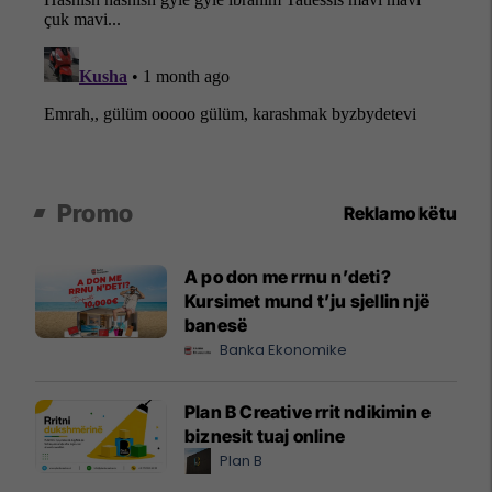
Promo
Reklamo këtu
A po don me rrnu n’deti?
Kursimet mund t’ju sjellin një
banesë
Banka Ekonomike
Plan B Creative rrit ndikimin e
biznesit tuaj online
Plan B