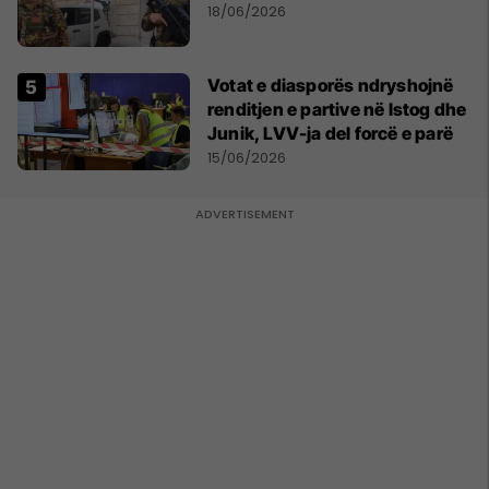
18/06/2026
Votat e diasporës ndryshojnë
renditjen e partive në Istog dhe
Junik, LVV-ja del forcë e parë
15/06/2026