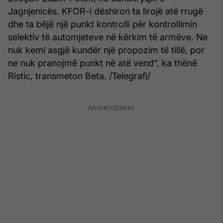
Jagnjenicës. KFOR-i dëshiron ta lirojë atë rrugë
dhe ta bëjë një punkt kontrolli për kontrollimin
selektiv të automjeteve në kërkim të armëve. Ne
nuk kemi asgjë kundër një propozim të tillë, por
ne nuk pranojmë punkt në atë vend”, ka thënë
Ristic, transmeton Beta. /Telegrafi/