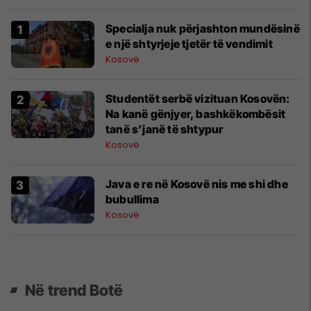
Specialja nuk përjashton mundësinë
e një shtyrjeje tjetër të vendimit
Kosovë
Studentët serbë vizituan Kosovën:
Na kanë gënjyer, bashkëkombësit
tanë s’janë të shtypur
Kosovë
Java e re në Kosovë nis me shi dhe
bubullima
Kosovë
Në trend Botë