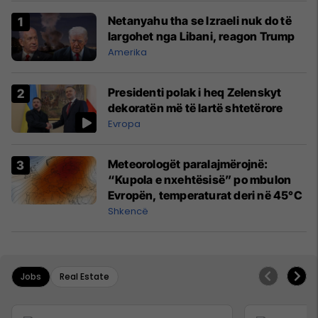
Netanyahu tha se Izraeli nuk do të
largohet nga Libani, reagon Trump
Amerika
Presidenti polak i heq Zelenskyt
dekoratën më të lartë shtetërore
Evropa
Meteorologët paralajmërojnë:
“Kupola e nxehtësisë” po mbulon
Evropën, temperaturat deri në 45°C
Shkencë
Jobs
Real Estate