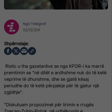
Nga
Telegrafi
02/12/2011
Ristic u tha gazetarëve se nga KFOR-i ka marrë
premtimin se “në ditët e ardhshme nuk do të ketë
veprime të dhunshme, dhe se gjatë kësaj
periudhe do të ketë përpjekje për të gjetur një
zgjidhje”.
"Diskutuam propozimet për lirimin e rrugës
Zveçan-Zubin-Potok, në udhëkryqin e