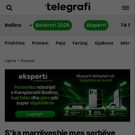
Ballina
Botërori 2026
Eksperti
Të fu
Prishtina
Prizreni
Peja
Ferizaj
Gjakova
Mitrov
Lajme
>
Kosovë
S’ka marrëveshje mes serbëve