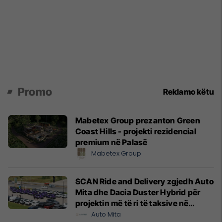
Promo
Reklamo këtu
Mabetex Group prezanton Green
Coast Hills - projekti rezidencial
premium në Palasë
Mabetex Group
SCAN Ride and Delivery zgjedh Auto
Mita dhe Dacia Duster Hybrid për
projektin më të ri të taksive në
Prishtinë
Auto Mita