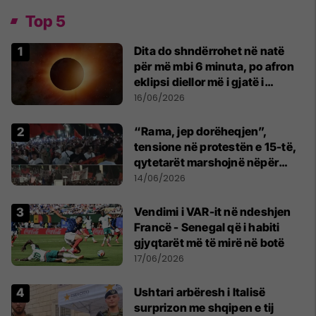
Top 5
Dita do shndërrohet në natë
për më mbi 6 minuta, po afron
eklipsi diellor më i gjatë i
shekullit të 21-të
16/06/2026
“Rama, jep dorëheqjen”,
tensione në protestën e 15-të,
qytetarët marshojnë nëpër
kryeqytet
14/06/2026
Vendimi i VAR-it në ndeshjen
Francë - Senegal që i habiti
gjyqtarët më të mirë në botë
17/06/2026
Ushtari arbëresh i Italisë
surprizon me shqipen e tij