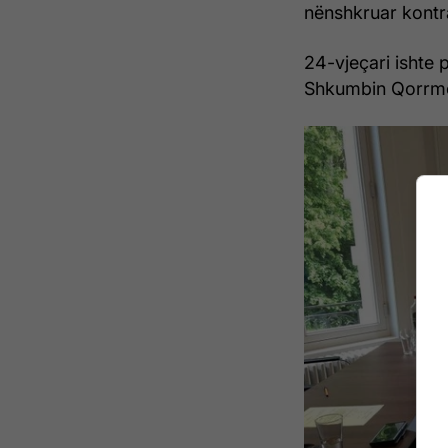
nënshkruar kontra
24-vjeçari ishte 
Shkumbin Qorrm