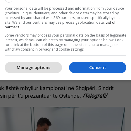
Your personal data will be processed and information from your device
(cookies, unique identifiers, and other device data) may be stored by,
accessed by and shared with 369 partners, or used specifically by this
site. We and our partners may use precise geolocation data.
List of
partners.
Some vendors may process your personal data on the basis of legitimate
interest, which you can object to by managing your options below. Look
së aventurën në skuadrën e tij të re, Guri do t'i luajë
for a link at the bottom of this page or in the site menu to manage or
withdraw consent in privacy and cookie settings.
sore me Kombëtaren e Shqipërisë.
rë ftesë nga Christian Panucci për ndeshjet ndaj
Manage options
Consent
ainës.
 është mbyllur kampionati në Shqipëri, Sindrit
sin për t’u prezantuar te Ostende.
/Telegrafi/