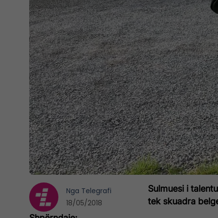
Sulmuesi i talent
Nga
Telegrafi
tek skuadra belg
18/05/2018