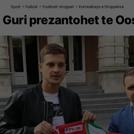
Sport
>
Futboll
>
Football-shqiperi
>
Kombëtarja e Shqipërisë
t Guri prezantohet te O