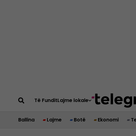
Të Fundit
Lajme lokale
Ballina
Lajme
Botë
Ekonomi
T