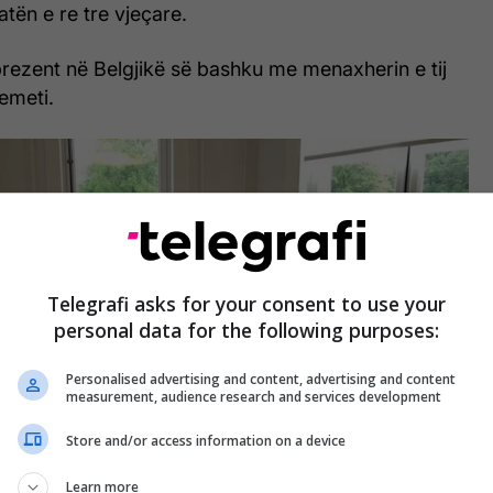
tën e re tre vjeçare.
prezent në Belgjikë së bashku me menaxherin e tij
emeti.
Telegrafi asks for your consent to use your
personal data for the following purposes:
Personalised advertising and content, advertising and content
measurement, audience research and services development
Store and/or access information on a device
Learn more