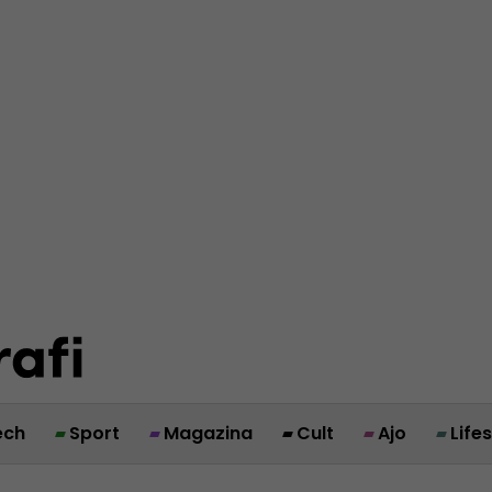
ech
Sport
Magazina
Cult
Ajo
Life