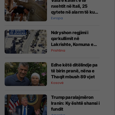
Vala e katërt e të
nxehtit në Itali, 25
qytete në alarm të kuq
- probleme me
Evropa
mungesën e ujit
Ndryshon regjimi i
qarkullimit në
Lakrishte, Komuna e
Prishtinës ofron
Prishtina
shpjegime
Edhe këtë ditëlindje pa
të birin pranë, nëna e
Thaqit mbush 89 vjet
Kosovë
Trump paralajmëron
Iranin: Ky është shansi i
fundit