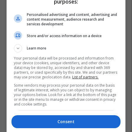
purposes:
Personalised advertising and content, advertising and
content measurement, audience research and
services development
Store and/or access information on a device
Learn more
Your personal data will be processed and information from
your device (cookies, unique identifiers, and other device
data) may be stored by, accessed by and shared with 369
partners, or used specifically by this site. We and our partners
Bukuroshet Shqiptare
Angela Martini
may use precise geolocation data.
List of partners.
Dragos Savulescu
Some vendors may process your personal data on the basis
of legitimate interest, which you can object to by managing
your options below. Look for a link at the bottom of this page
or in the site menu to manage or withdraw consent in privacy
and cookie settings.
Consent