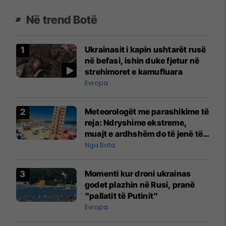
Në trend Botë
Ukrainasit i kapin ushtarët rusë
në befasi, ishin duke fjetur në
strehimoret e kamufluara
Evropa
Meteorologët me parashikime të
reja: Ndryshime ekstreme,
muajt e ardhshëm do të jenë të
pazakontë
Nga Bota
Momenti kur droni ukrainas
godet plazhin në Rusi, pranë
"pallatit të Putinit"
Evropa