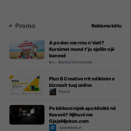
Promo
Reklamo këtu
A po don me rrnu n’deti?
Kursimet mund t’ju sjellin një
banesë
Banka Ekonomike
Plan B Creative rrit ndikimin e
biznesit tuaj online
Plan B
Po kërkoni mjek apo klinikë në
Kosovë? Njihuni me
GjejeMjekun.com
GjejeMjekun