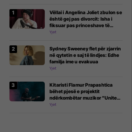
Vëllai i Angelina Joliet zbulon se
është gej pas divorcit: Isha i
fiksuar pas princeshave të
Disney-t
Yjet
Sydney Sweeney flet për zjarrin
në qytetin e saj të lindjes: Edhe
familja ime u evakuua
Yjet
Kitaristi Flamur Prapashtica
bëhet pjesë e projektit
ndërkombëtar muzikor "United
Song"
Yjet