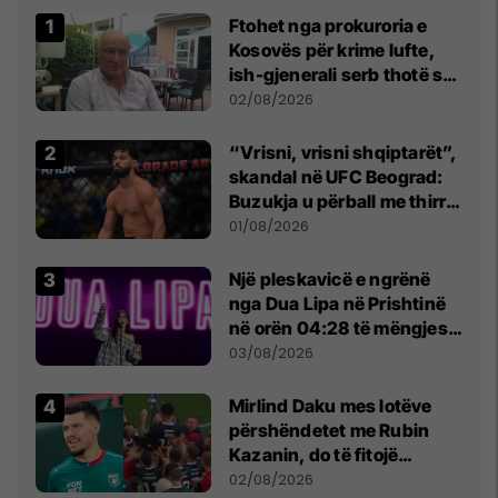
Ftohet nga prokuroria e
Kosovës për krime lufte,
ish-gjenerali serb thotë se
dikush e tradhtoi në
02/08/2026
Beograd
“Vrisni, vrisni shqiptarët”,
skandal në UFC Beograd:
Buzukja u përball me thirrje
anti-shqiptare nga
01/08/2026
tribunat
Një pleskavicë e ngrënë
nga Dua Lipa në Prishtinë
në orën 04:28 të mëngjesit
- dhe bota digjitale serbe
03/08/2026
shpall gjendjen e luftës
Mirlind Daku mes lotëve
përshëndetet me Rubin
Kazanin, do të fitojë
miliona te Spartak Moska
02/08/2026