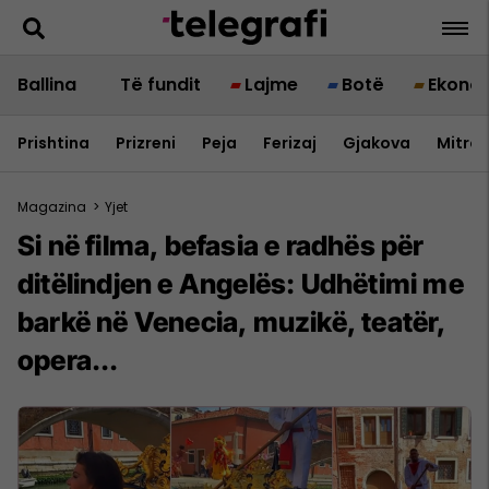
Ballina
Të fundit
Lajme
Botë
Ekono
Prishtina
Prizreni
Peja
Ferizaj
Gjakova
Mitrov
Magazina
>
Yjet
Si në filma, befasia e radhës për
ditëlindjen e Angelës: Udhëtimi me
barkë në Venecia, muzikë, teatër,
opera...