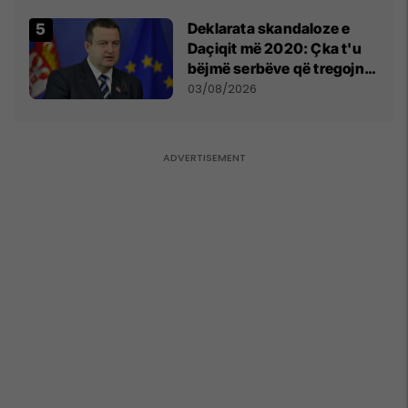
​Deklarata skandaloze e
Daçiqit më 2020: Çka t'u
bëjmë serbëve që tregojnë
ku janë varrosur shqiptarët
03/08/2026
në Serbi