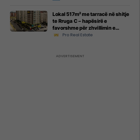
Lokal 517m² me tarracë në shitje
te Rruga C – hapësirë e
favorshme për zhvillimin e
biznesit #15796
Pro Real Estate