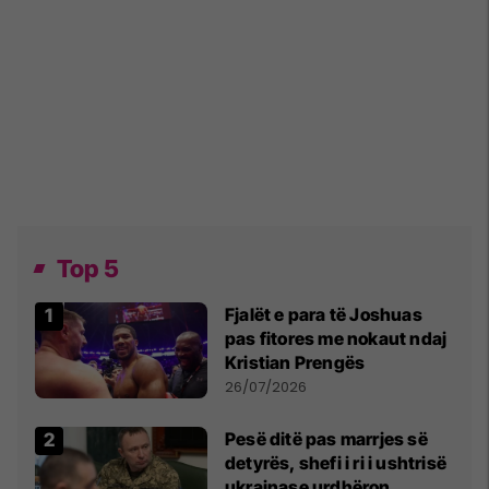
Top 5
Fjalët e para të Joshuas
pas fitores me nokaut ndaj
Kristian Prengës
26/07/2026
Pesë ditë pas marrjes së
detyrës, shefi i ri i ushtrisë
ukrainase urdhëron