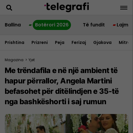
Ballina
Botërori 2026
Të fundit
Lajme
Prishtina
Prizreni
Peja
Ferizaj
Gjakova
Mitrov
Magazina
>
Yjet
Me trëndafila e në një ambient të
hapur përrallor, Angela Martini
befasohet për ditëlindjen e 35-të
nga bashkëshorti i saj rumun