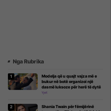
Nga Rubrika
Modelja që u quajt vajza më e
bukur në botë organizoi një
dasmë luksoze për herë të dytë
Yjet
Shania Twain për fëmijërinë