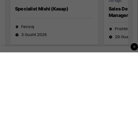
Specialist Mishi (Kasap)
Sales Devel
Manager
Ferizaj
Prishtinë
3 Gusht 2026
29 Gusht 2
×