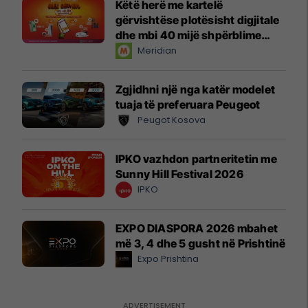
Këtë herë me kartelë
gërvishtëse plotësisht digjitale
dhe mbi 40 mijë shpërblime
instant!
Meridian
Zgjidhni një nga katër modelet
tuaja të preferuara Peugeot
Peugot Kosova
IPKO vazhdon partneritetin me
Sunny Hill Festival 2026
IPKO
EXPO DIASPORA 2026 mbahet
më 3, 4 dhe 5 gusht në Prishtinë
Expo Prishtina