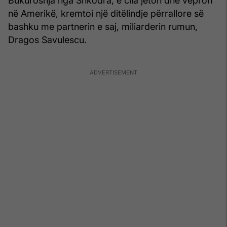
Bukuroshja nga Shkodra, e cila jeton dhe vepron
në Amerikë, kremtoi një ditëlindje përrallore së
bashku me partnerin e saj, miliarderin rumun,
Dragos Savulescu.