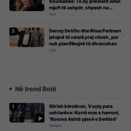
traumatike: Të dy prindërit ishin
mjaft të ashpër, shpesh na
rrihnin
Yjet
Danny DeVito dhe Rhea Perlman
jetojnë të ndarë prej vitesh, por
nuk planifikojnë të divorcohen
Yjet
Në trend Botë
Sërish kërcënon, Vuçiq para
ushtarëve: Kurrë mos e harroni,
'Kosova është pjesë e Serbisë'
Serbia