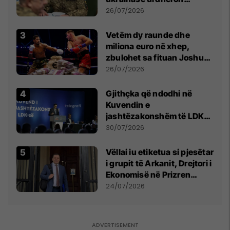
kontroll të madh
26/07/2026
Vetëm dy raunde dhe
miliona euro në xhep,
zbulohet sa fituan Joshua
e Prenga
26/07/2026
Gjithçka që ndodhi në
Kuvendin e
jashtëzakonshëm të LDK-
së
30/07/2026
Vëllai iu etiketua si pjesëtar
i grupit të Arkanit, Drejtori i
Ekonomisë në Prizren
mohon pretendimet
24/07/2026