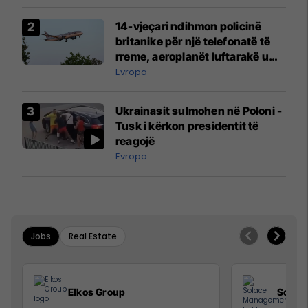
14-vjeçari ndihmon policinë
britanike për një telefonatë të
rreme, aeroplanët luftarakë u
ngritën në ajër për të
Evropa
interceptuar fluturaken e Qatar
Airways që po shkonte drejt
Ukrainasit sulmohen në Poloni -
Mançesterit
Tusk i kërkon presidentit të
reagojë
Evropa
Jobs
Real Estate
Elkos Group
Solac