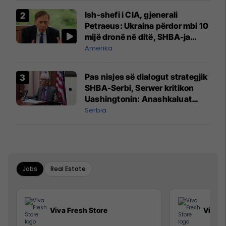
Ish-shefi i CIA, gjenerali
Petraeus: Ukraina përdor mbi 10
mijë dronë në ditë, SHBA-ja
mbetet shumë prapa në
Amerika
prodhim
Pas nisjes së dialogut strategjik
SHBA-Serbi, Serwer kritikon
Uashingtonin: Anashkaluat
Banjskën, sulmin ndaj KFOR-it
Serbia
dhe rrëmbimin e Policëve të
Kosovës
Jobs
Real Estate
Viva Fresh Store
Viva F