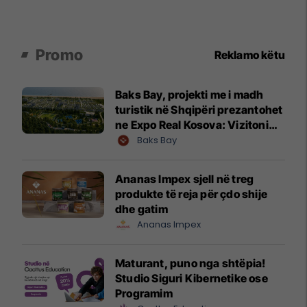
Promo
Reklamo këtu
Baks Bay, projekti me i madh
turistik në Shqipëri prezantohet
ne Expo Real Kosova: Vizitoni
shtandin dhe zbuloni
Baks Bay
mundësitë e investimit
Ananas Impex sjell në treg
produkte të reja për çdo shije
dhe gatim
Ananas Impex
Maturant, puno nga shtëpia!
Studio Siguri Kibernetike ose
Programim