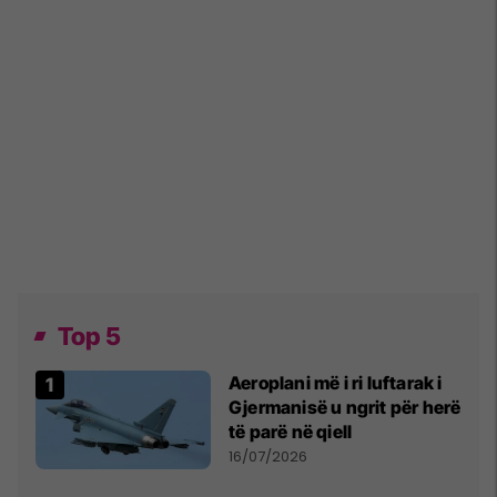
Top 5
Aeroplani më i ri luftarak i
Gjermanisë u ngrit për herë
të parë në qiell
16/07/2026