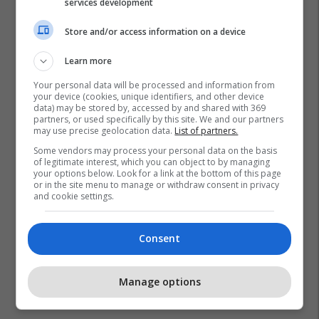
services development
Store and/or access information on a device
Learn more
Your personal data will be processed and information from
your device (cookies, unique identifiers, and other device
data) may be stored by, accessed by and shared with 369
partners, or used specifically by this site. We and our partners
may use precise geolocation data.
List of partners.
Some vendors may process your personal data on the basis
of legitimate interest, which you can object to by managing
your options below. Look for a link at the bottom of this page
or in the site menu to manage or withdraw consent in privacy
and cookie settings.
Cristiano Ronaldo
Juventus
Andrea Pirlo
Serie A
Consent
Manage options