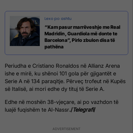
“Kam pasur marrëveshje me Real
Madridin, Guardiola më donte te
Barcelona”, Pirlo zbulon disa të
pathëna
Periudha e Cristiano Ronaldos në Allianz Arena
ishe e mirë, ku shënoi 101 gola për gjigantët e
Serie A në 134 paraqitje. Përveç trofeut në Kupës
së Italisë, ai mori edhe dy tituj të Serie A.
Edhe në moshën 38-vjeçare, ai po vazhdon të
luajë fuqishëm te Al-Nassr
./
Telegrafi
/