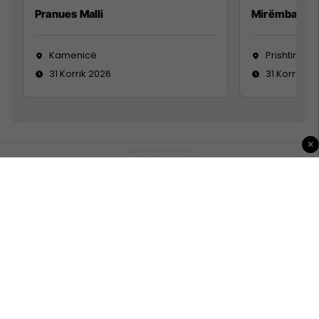
Pranues Malli
Mirëmbajtës
Kamenicë
Prishtinë
31 Korrik 2026
31 Korrik 20
×