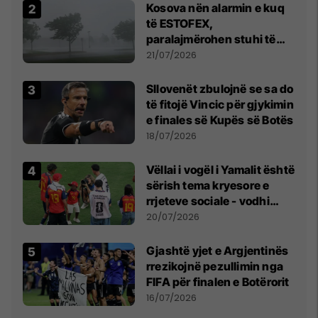
Kosova nën alarmin e kuq
të ESTOFEX,
paralajmërohen stuhi të
fuqishme me breshër dhe
21/07/2026
erëra të forta
Sllovenët zbulojnë se sa do
të fitojë Vincic për gjykimin
e finales së Kupës së Botës
18/07/2026
Vëllai i vogël i Yamalit është
sërish tema kryesore e
rrjeteve sociale - vodhi
vëmendjen pas finales së
20/07/2026
Kupës së Botës
Gjashtë yjet e Argjentinës
rrezikojnë pezullimin nga
FIFA për finalen e Botërorit
16/07/2026