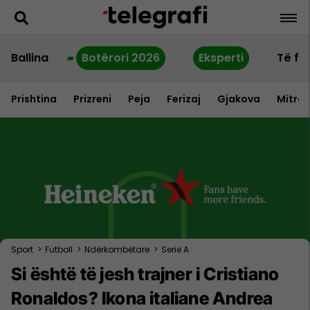
Ballina
Botërori 2026
Eksperti
Të fu
Prishtina
Prizreni
Peja
Ferizaj
Gjakova
Mitrov
Sport
>
Futboll
>
Ndërkombëtare
>
Serie A
Si është të jesh trajner i Cristiano
Ronaldos? Ikona italiane Andrea