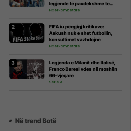
legjende të pavdekshme të
futbollit
Ndërkombëtare
FIFA iu përgjigj kritikave:
Askush nuk e shet futbollin,
konsultimet vazhdojnë
Ndërkombëtare
Legjenda e Milanit dhe Italisë,
Franco Baresi vdes në moshën
66-vjeçare
Serie A
Në trend Botë