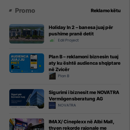
Promo
Reklamo këtu
Holiday In 2 – banesa juaj për
pushime pranë detit
Edil Project
Plan B – reklamoni biznesin tuaj
aty ku është audienca shqiptare
në Zvicër
Plan B
Sigurimi i biznesit me NOVATRA
Vermögensberatung AG
NOVATRA
IMAX/ Cineplexx në Albi Mall,
thyen rekorde rajonale me