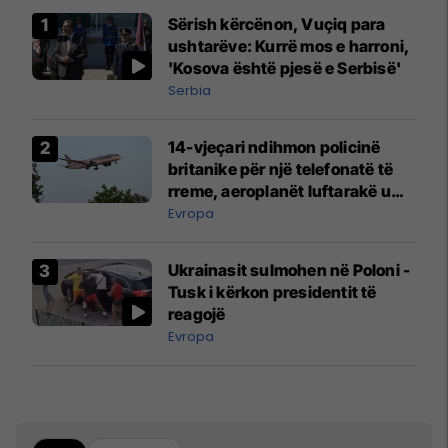
Sërish kërcënon, Vuçiq para
ushtarëve: Kurrë mos e harroni,
'Kosova është pjesë e Serbisë'
Serbia
14-vjeçari ndihmon policinë
britanike për një telefonatë të
rreme, aeroplanët luftarakë u
ngritën në ajër për të
Evropa
interceptuar fluturaken e Qatar
Airways që po shkonte drejt
Ukrainasit sulmohen në Poloni -
Mançesterit
Tusk i kërkon presidentit të
reagojë
Evropa