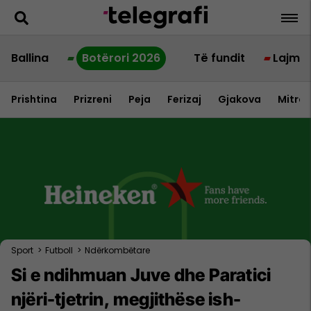
Ballina
Botërori 2026
Të fundit
Lajme
Prishtina
Prizreni
Peja
Ferizaj
Gjakova
Mitrov
Sport
>
Futboll
>
Ndërkombëtare
Si e ndihmuan Juve dhe Paratici
njëri-tjetrin, megjithëse ish-