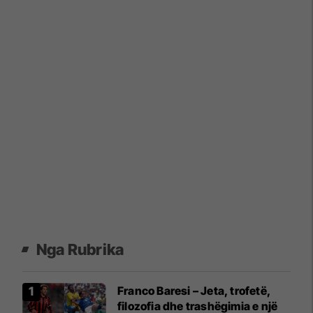
Nga Rubrika
Franco Baresi – Jeta, trofetë,
filozofia dhe trashëgimia e një