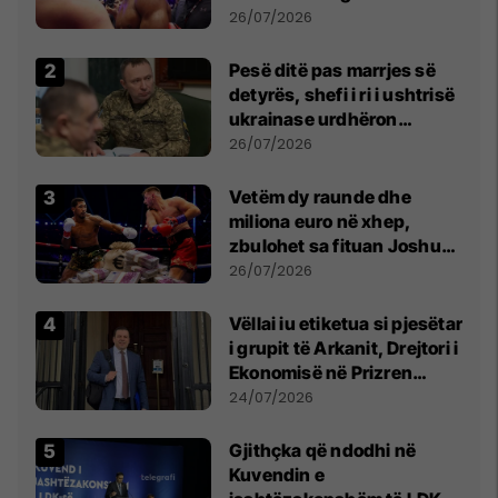
26/07/2026
Pesë ditë pas marrjes së
detyrës, shefi i ri i ushtrisë
ukrainase urdhëron
kontroll të madh
26/07/2026
Vetëm dy raunde dhe
miliona euro në xhep,
zbulohet sa fituan Joshua
e Prenga
26/07/2026
Vëllai iu etiketua si pjesëtar
i grupit të Arkanit, Drejtori i
Ekonomisë në Prizren
mohon pretendimet
24/07/2026
Gjithçka që ndodhi në
Kuvendin e