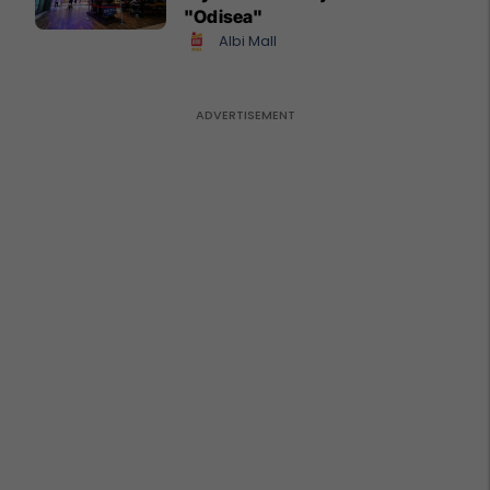
"Odisea"
Albi Mall