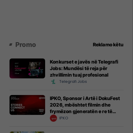
Promo
Reklamo këtu
Konkurset e javës në Telegrafi
Jobs: Mundësi të reja për
zhvillimin tuaj profesional
Telegrafi Jobs
IPKO, Sponsor i Artë i DokuFest
2026, mbështet filmin dhe
frymëzon gjeneratën e re të
krijuesve
IPKO