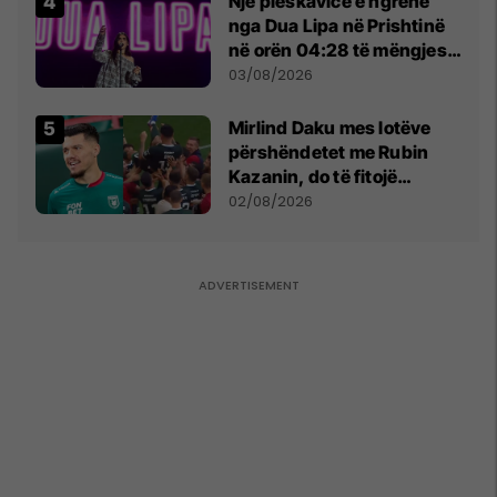
Një pleskavicë e ngrënë
nga Dua Lipa në Prishtinë
në orën 04:28 të mëngjesit
- dhe bota digjitale serbe
03/08/2026
shpall gjendjen e luftës
Mirlind Daku mes lotëve
përshëndetet me Rubin
Kazanin, do të fitojë
miliona te Spartak Moska
02/08/2026