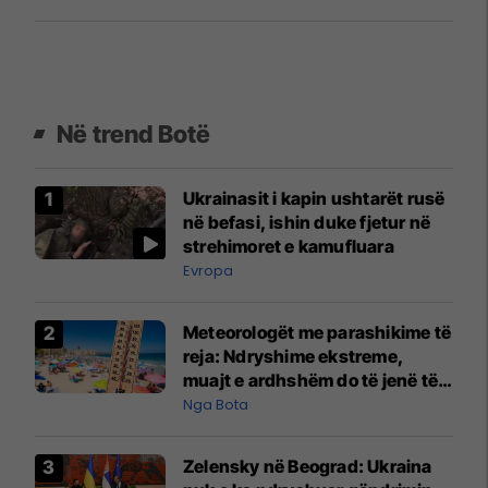
për kalimtarët
Në trend Botë
Ukrainasit i kapin ushtarët rusë
në befasi, ishin duke fjetur në
strehimoret e kamufluara
Evropa
Meteorologët me parashikime të
reja: Ndryshime ekstreme,
muajt e ardhshëm do të jenë të
pazakontë
Nga Bota
Zelensky në Beograd: Ukraina