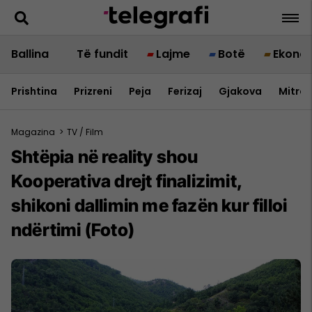
Ballina
Të fundit
Lajme
Botë
Ekono
Prishtina
Prizreni
Peja
Ferizaj
Gjakova
Mitrov
Magazina
>
TV / Film
Shtëpia në reality shou
Kooperativa drejt finalizimit,
shikoni dallimin me fazën kur filloi
ndërtimi (Foto)