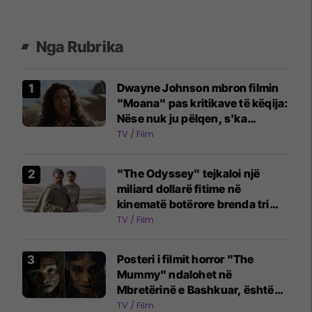
Nga Rubrika
Dwayne Johnson mbron filmin
"Moana" pas kritikave të këqija:
Nëse nuk ju pëlqen, s'ka
problem
TV / Film
"The Odyssey" tejkaloi një
miliard dollarë fitime në
kinematë botërore brenda tri
javësh
TV / Film
Posteri i filmit horror "The
Mummy" ndalohet në
Mbretërinë e Bashkuar, është
konsideruar shumë shqetësues
TV / Film