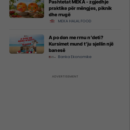
Pashtetat MEKA - zgjedhje
praktike për mëngjes, piknik
dhe rrugë
MEKA HALAL FOOD
A po don me rrnu n’deti?
Kursimet mund t’ju sjellin një
banesë
Banka Ekonomike