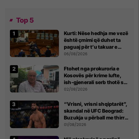
Top 5
Kurti: Nëse hedhja me vezë
është çmimi që duhet ta
paguaj për t’u takuar e
bashkëbiseduar jam i
06/08/2026
lumtur ta bëj këtë
Ftohet nga prokuroria e
Kosovës për krime lufte,
ish-gjenerali serb thotë se
dikush e tradhtoi në
02/08/2026
Beograd
“Vrisni, vrisni shqiptarët”,
skandal në UFC Beograd:
Buzukja u përball me thirrje
anti-shqiptare nga
01/08/2026
tribunat