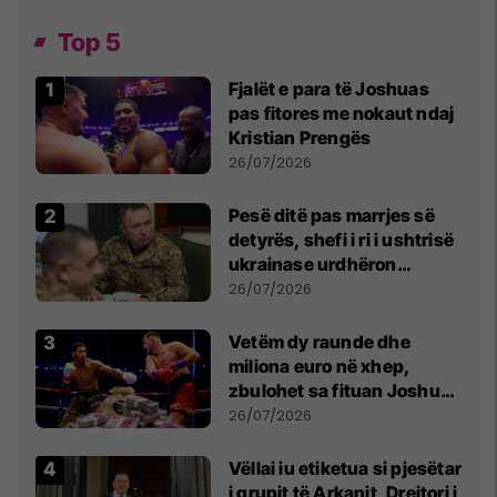
Top 5
Fjalët e para të Joshuas
pas fitores me nokaut ndaj
Kristian Prengës
26/07/2026
Pesë ditë pas marrjes së
detyrës, shefi i ri i ushtrisë
ukrainase urdhëron
kontroll të madh
26/07/2026
Vetëm dy raunde dhe
miliona euro në xhep,
zbulohet sa fituan Joshua
e Prenga
26/07/2026
Vëllai iu etiketua si pjesëtar
i grupit të Arkanit, Drejtori i