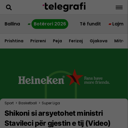
Ballina
Botërori 2026
Të fundit
Lajme
Prishtina
Prizreni
Peja
Ferizaj
Gjakova
Mitrov
Sport
>
Basketball
>
Super Liga
Shikoni si arsyetohet ministri
Stavileci për gjestin e tij (Video)