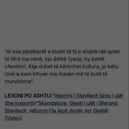
“Ai ose pjesëtarët e klubit të tij e shajnë një qytet
të tërë me nënë, kjo është fyerja, ky është
ofendimi. Atje duhet të kërkohet kultura, jo këtu.
Unë ia kam kthyer me masën më të butë të
mundshme”.
LEXONI PO ASHTU:
“Veprimi i Stavilecit ishte i ulët
dhe josportiv”
Skandaloze: Gjesti i ulët i Blerand
Stavilecit, refuzon t’ia japë dorën Art Gashit
(Video)