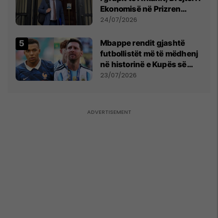
Ekonomisë në Prizren
mohon pretendimet
24/07/2026
Mbappe rendit gjashtë
futbollistët më të mëdhenj
në historinë e Kupës së
Botës, Messi mbetet i dyti
23/07/2026