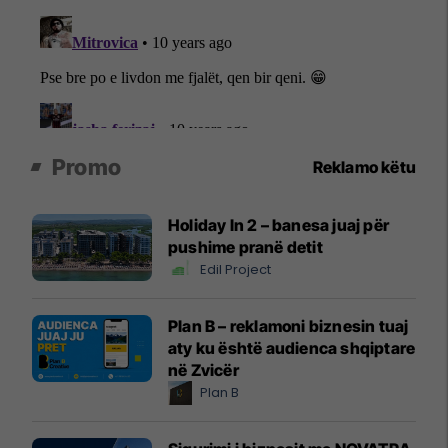
Promo
Reklamo këtu
Holiday In 2 – banesa juaj për
pushime pranë detit
Edil Project
Plan B – reklamoni biznesin tuaj
aty ku është audienca shqiptare
në Zvicër
Plan B