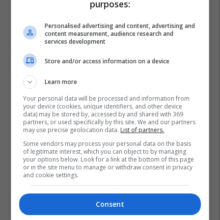
purposes:
Personalised advertising and content, advertising and
content measurement, audience research and
services development
Store and/or access information on a device
Learn more
Your personal data will be processed and information from
your device (cookies, unique identifiers, and other device
data) may be stored by, accessed by and shared with 369
partners, or used specifically by this site. We and our partners
may use precise geolocation data.
List of partners.
Some vendors may process your personal data on the basis
of legitimate interest, which you can object to by managing
your options below. Look for a link at the bottom of this page
or in the site menu to manage or withdraw consent in privacy
and cookie settings.
Blerand Stavileci
Kb Prishtina
Kb Peja
Art Gashi
Consent