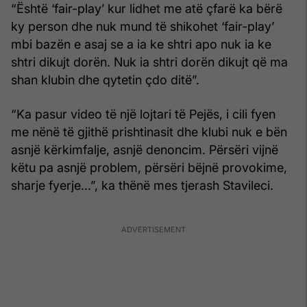
“Është ‘fair-play’ kur lidhet me atë çfarë ka bërë
ky person dhe nuk mund të shikohet ‘fair-play’
mbi bazën e asaj se a ia ke shtri apo nuk ia ke
shtri dikujt dorën. Nuk ia shtri dorën dikujt që ma
shan klubin dhe qytetin çdo ditë”.
“Ka pasur video të një lojtari të Pejës, i cili fyen
me nënë të gjithë prishtinasit dhe klubi nuk e bën
asnjë kërkimfalje, asnjë denoncim. Përsëri vijnë
këtu pa asnjë problem, përsëri bëjnë provokime,
sharje fyerje...”, ka thënë mes tjerash Stavileci.