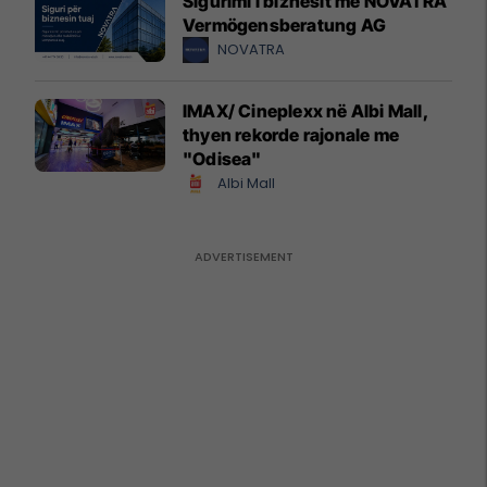
Sigurimi i biznesit me NOVATRA
Vermögensberatung AG
NOVATRA
IMAX/ Cineplexx në Albi Mall,
thyen rekorde rajonale me
"Odisea"
Albi Mall