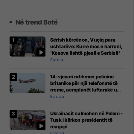
Në trend Botë
Sërish kërcënon, Vuçiq para
ushtarëve: Kurrë mos e harroni,
'Kosova është pjesë e Serbisë'
Serbia
14-vjeçari ndihmon policinë
britanike për një telefonatë të
rreme, aeroplanët luftarakë u
ngritën në ajër për të
Evropa
interceptuar fluturaken e Qatar
Airways që po shkonte drejt
Ukrainasit sulmohen në Poloni -
Mançesterit
Tusk i kërkon presidentit të
reagojë
Evropa